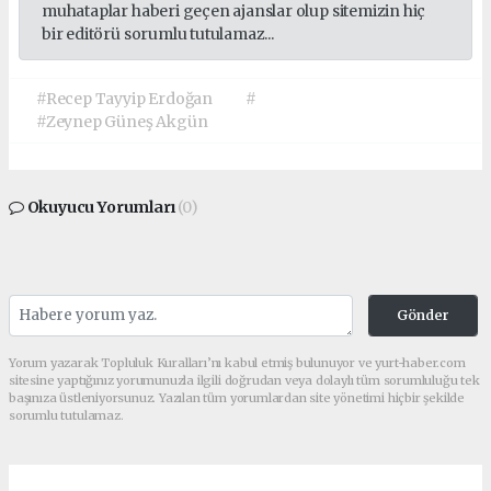
muhataplar haberi geçen ajanslar olup sitemizin hiç
bir editörü sorumlu tutulamaz...
#Recep Tayyip Erdoğan
#
#Zeynep Güneş Akgün
Okuyucu Yorumları
(0)
Gönder
Yorum yazarak Topluluk Kuralları’nı kabul etmiş bulunuyor ve yurt-haber.com
sitesine yaptığınız yorumunuzla ilgili doğrudan veya dolaylı tüm sorumluluğu tek
başınıza üstleniyorsunuz. Yazılan tüm yorumlardan site yönetimi hiçbir şekilde
sorumlu tutulamaz.