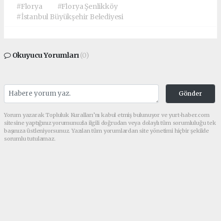
#Florya
#Florya Şenlikköy
#İstanbul Büyükşehir Belediyesi
Okuyucu Yorumları
(0)
Gönder
Yorum yazarak Topluluk Kuralları’nı kabul etmiş bulunuyor ve yurt-haber.com
sitesine yaptığınız yorumunuzla ilgili doğrudan veya dolaylı tüm sorumluluğu tek
başınıza üstleniyorsunuz. Yazılan tüm yorumlardan site yönetimi hiçbir şekilde
sorumlu tutulamaz.
haber paketi
haber scripti
haber yazılımı
Tüm hakları saklı tutulmaktadır.Copyright 2026©
Haber Yazılımı:
Web Aksiyon ®