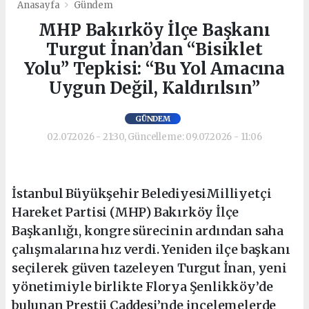
Anasayfa
Gündem
MHP Bakırköy İlçe Başkanı
Turgut İnan’dan “Bisiklet
Yolu” Tepkisi: “Bu Yol Amacına
Uygun Değil, Kaldırılsın”
GÜNDEM
02.07.2026 - 21:30, Güncelleme: 09.07.2026 - 11:06
İstanbul Büyükşehir BelediyesiMilliyetçi
Hareket Partisi (MHP) Bakırköy İlçe
Başkanlığı, kongre sürecinin ardından saha
çalışmalarına hız verdi. Yeniden ilçe başkanı
seçilerek güven tazeleyen Turgut İnan, yeni
yönetimiyle birlikte Florya Şenlikköy’de
bulunan Prestij Caddesi’nde incelemelerde