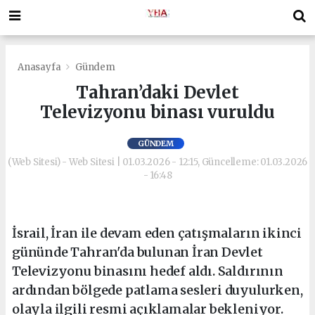
Anasayfa
Gündem
Tahran’daki Devlet
Televizyonu binası vuruldu
GÜNDEM
(Web Sitesi) - Web Sitesi | 01.03.2026 - 12:15, Güncelleme: 01.03.2026
- 16:48
İsrail, İran ile devam eden çatışmaların ikinci
gününde Tahran'da bulunan İran Devlet
Televizyonu binasını hedef aldı. Saldırının
ardından bölgede patlama sesleri duyulurken,
olayla ilgili resmi açıklamalar bekleniyor.