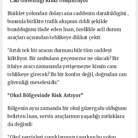
“Can Güvenliği Riski Oluşturuyor”
Bisiklet yolundan dolayı ana caddenin daraltıldıgini ,
bununla birlikte trafik akışının ciddi şekilde
bozulduğunu ifade eden İnan, özellikle acil durum
araçları açısından tehlikeye dikkat çekti:
“Artık tek bir aracın durması bile tüm caddeyi
kilitliyor. Bir ambulans geçemezse ne olacak? Bir
itfaiye aracı zamanında yetişemezse kimin canı
tehlikeye girecek? Bu bir konfor değil, doğrudan can
güvenliği meselesidir.”
“Okul Bölgesinde Risk Artıyor”
Bölgenin aynı zamanda bir okul güzergahı olduğunu
belirten İnan, servis araçlarının yaşadığı zorluklara
da değindi:
“Okul servisleri çocuklarımızı taşırken bu yolun