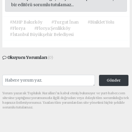
bir editörü sorumlu tutulamaz...
#MHP Bakırköy
#Turgut İnan
#Bisiklet Yolu
#Florya
#Florya Şenlikköy
#İstanbul Büyükşehir Belediyesi
Okuyucu Yorumları
(0)
Gönder
Yorum yazarak Topluluk Kuralları’nı kabul etmiş bulunuyor ve yurt-haber.com
sitesine yaptığınız yorumunuzla ilgili doğrudan veya dolaylı tüm sorumluluğu tek
başınıza üstleniyorsunuz. Yazılan tüm yorumlardan site yönetimi hiçbir şekilde
sorumlu tutulamaz.