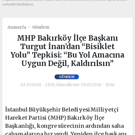
sorumlu tutulamaz.
Anasayfa
Gündem
MHP Bakırköy İlçe Başkanı
Turgut İnan’dan “Bisiklet
Yolu” Tepkisi: “Bu Yol Amacına
Uygun Değil, Kaldırılsın”
GÜNDEM
02.07.2026 - 21:30, Güncelleme: 09.07.2026 - 11:06
İstanbul Büyükşehir BelediyesiMilliyetçi
Hareket Partisi (MHP) Bakırköy İlçe
Başkanlığı, kongre sürecinin ardından saha
çalışmalarına hız verdi. Yeniden ilçe başkanı