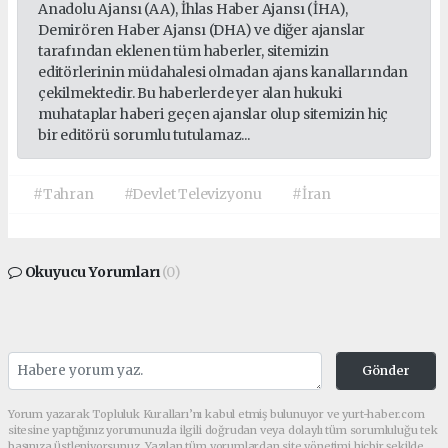
Anadolu Ajansı (AA), İhlas Haber Ajansı (İHA),
Demirören Haber Ajansı (DHA) ve diğer ajanslar
tarafından eklenen tüm haberler, sitemizin
editörlerinin müdahalesi olmadan ajans kanallarından
çekilmektedir. Bu haberlerde yer alan hukuki
muhataplar haberi geçen ajanslar olup sitemizin hiç
bir editörü sorumlu tutulamaz...
#Tahran
#Devlet Televizyonu
#İran
Okuyucu Yorumları
(0)
Gönder
Yorum yazarak Topluluk Kuralları’nı kabul etmiş bulunuyor ve yurt-haber.com
sitesine yaptığınız yorumunuzla ilgili doğrudan veya dolaylı tüm sorumluluğu tek
başınıza üstleniyorsunuz. Yazılan tüm yorumlardan site yönetimi hiçbir şekilde