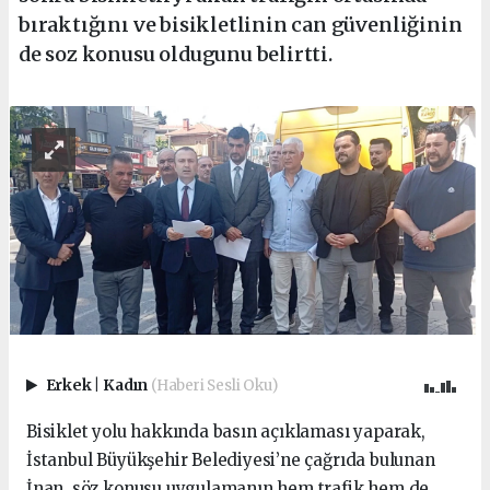
bıraktığını ve bisikletlinin can güvenliğinin
de soz konusu oldugunu belirtti.
Erkek
|
Kadın
(Haberi Sesli Oku)
Bisiklet yolu hakkında basın açıklaması yaparak,
İstanbul Büyükşehir Belediyesi’ne çağrıda bulunan
İnan, söz konusu uygulamanın hem trafik hem de