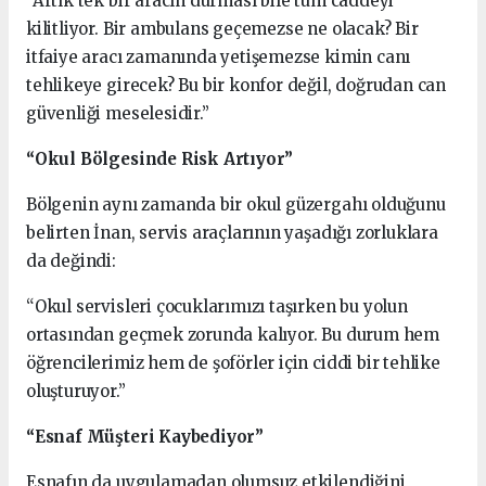
“Artık tek bir aracın durması bile tüm caddeyi
kilitliyor. Bir ambulans geçemezse ne olacak? Bir
itfaiye aracı zamanında yetişemezse kimin canı
tehlikeye girecek? Bu bir konfor değil, doğrudan can
güvenliği meselesidir.”
“Okul Bölgesinde Risk Artıyor”
Bölgenin aynı zamanda bir okul güzergahı olduğunu
belirten İnan, servis araçlarının yaşadığı zorluklara
da değindi:
“Okul servisleri çocuklarımızı taşırken bu yolun
ortasından geçmek zorunda kalıyor. Bu durum hem
öğrencilerimiz hem de şoförler için ciddi bir tehlike
oluşturuyor.”
“Esnaf Müşteri Kaybediyor”
Esnafın da uygulamadan olumsuz etkilendiğini