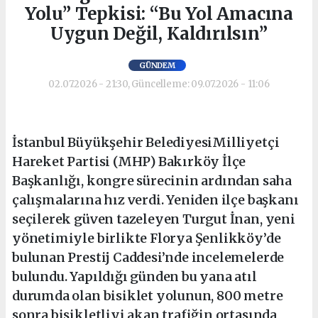
Yolu” Tepkisi: “Bu Yol Amacına
Uygun Değil, Kaldırılsın”
GÜNDEM
02.07.2026 - 21:30, Güncelleme: 09.07.2026 - 11:06
İstanbul Büyükşehir BelediyesiMilliyetçi
Hareket Partisi (MHP) Bakırköy İlçe
Başkanlığı, kongre sürecinin ardından saha
çalışmalarına hız verdi. Yeniden ilçe başkanı
seçilerek güven tazeleyen Turgut İnan, yeni
yönetimiyle birlikte Florya Şenlikköy’de
bulunan Prestij Caddesi’nde incelemelerde
bulundu. Yapıldığı günden bu yana atıl
durumda olan bisiklet yolunun, 800 metre
sonra bisikletliyi akan trafiğin ortasında