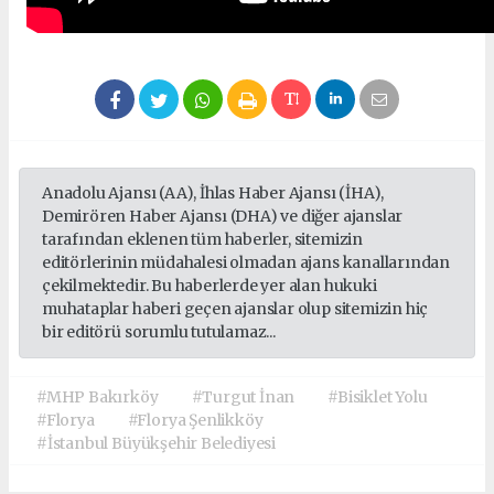
Anadolu Ajansı (AA), İhlas Haber Ajansı (İHA),
Demirören Haber Ajansı (DHA) ve diğer ajanslar
tarafından eklenen tüm haberler, sitemizin
editörlerinin müdahalesi olmadan ajans kanallarından
çekilmektedir. Bu haberlerde yer alan hukuki
muhataplar haberi geçen ajanslar olup sitemizin hiç
bir editörü sorumlu tutulamaz...
#MHP Bakırköy
#Turgut İnan
#Bisiklet Yolu
#Florya
#Florya Şenlikköy
#İstanbul Büyükşehir Belediyesi