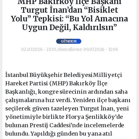
MHP Bakırköy İlçe Başkanı
Turgut İnan’dan “Bisiklet
Yolu” Tepkisi: “Bu Yol Amacına
Uygun Değil, Kaldırılsın”
GÜNDEM
02.07.2026 - 21:30, Güncelleme: 09.07.2026 - 11:06
İstanbul Büyükşehir BelediyesiMilliyetçi
Hareket Partisi (MHP) Bakırköy İlçe
Başkanlığı, kongre sürecinin ardından saha
çalışmalarına hız verdi. Yeniden ilçe başkanı
seçilerek güven tazeleyen Turgut İnan, yeni
yönetimiyle birlikte Florya Şenlikköy’de
bulunan Prestij Caddesi’nde incelemelerde
bulundu. Yapıldığı günden bu yana atıl