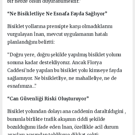
bir nebze olsun duyurabilmektir.”
“Ne Bisikletliye Ne Esnafa Fayda Sağlıyor”
Bisiklet yollarına prensipte karşı olmadıklarını
vurgulayan İnan, mevcut uygulamanın hatalı
planlandığını belirtti:
“Doğru yere, doğru şekilde yapılmış bisiklet yolunu
sonuna kadar destekliyoruz. Ancak Florya
Caddesi’nde yapılan bu bisiklet yolu kimseye fayda
sağlamıyor. Ne bisikletliye, ne mahalleliye, ne de
esnafımıza…”
“Can Güvenliği Riski Oluşturuyor”
Bisiklet yolundan dolayı ana caddenin daraltıldıgini ,
bununla birlikte trafik akışının ciddi şekilde
bozulduğunu ifade eden İnan, özellikle acil durum
araçları açısından tehlikeye dikkat çekti: