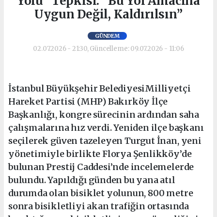
Yolu” Tepkisi: “Bu Yol Amacına
Uygun Değil, Kaldırılsın”
GÜNDEM
02.07.2026 - 21:30, Güncelleme: 09.07.2026 - 11:06
İstanbul Büyükşehir BelediyesiMilliyetçi
Hareket Partisi (MHP) Bakırköy İlçe
Başkanlığı, kongre sürecinin ardından saha
çalışmalarına hız verdi. Yeniden ilçe başkanı
seçilerek güven tazeleyen Turgut İnan, yeni
yönetimiyle birlikte Florya Şenlikköy’de
bulunan Prestij Caddesi’nde incelemelerde
bulundu. Yapıldığı günden bu yana atıl
durumda olan bisiklet yolunun, 800 metre
sonra bisikletliyi akan trafiğin ortasında