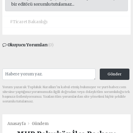
bir editörü sorumlu tutulamaz...
#Ticaret Bakanlığı
Okuyucu Yorumları
(0)
Gönder
Yorum yazarak Topluluk Kuralları’nı kabul etmiş bulunuyor ve yurt-haber.com
sitesine yaptığınız yorumunuzla ilgili doğrudan veya dolaylı tüm sorumluluğu tek
başınıza üstleniyorsunuz. Yazılan tüm yorumlardan site yönetimi hiçbir şekilde
sorumlu tutulamaz.
Anasayfa
Gündem