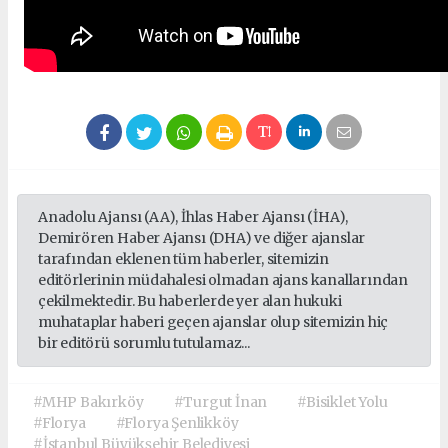
Anadolu Ajansı (AA), İhlas Haber Ajansı (İHA),
Demirören Haber Ajansı (DHA) ve diğer ajanslar
tarafından eklenen tüm haberler, sitemizin
editörlerinin müdahalesi olmadan ajans kanallarından
çekilmektedir. Bu haberlerde yer alan hukuki
muhataplar haberi geçen ajanslar olup sitemizin hiç
bir editörü sorumlu tutulamaz...
#MHP Bakırköy
#Turgut İnan
#Bisiklet Yolu
#Florya
#Florya Şenlikköy
#İstanbul Büyükşehir Belediyesi