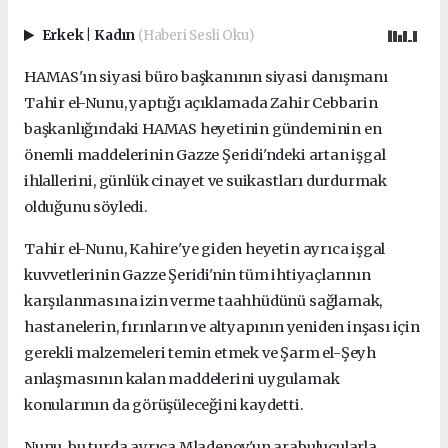
Erkek
|
Kadın
(Haberi Sesli Oku)
HAMAS'ın siyasi büro başkanının siyasi danışmanı
Tahir el-Nunu, yaptığı açıklamada Zahir Cebbarin
başkanlığındaki HAMAS heyetinin gündeminin en
önemli maddelerinin Gazze Şeridi'ndeki artan işgal
ihlallerini, günlük cinayet ve suikastları durdurmak
olduğunu söyledi.
Tahir el-Nunu, Kahire'ye giden heyetin ayrıca işgal
kuvvetlerinin Gazze Şeridi'nin tüm ihtiyaçlarının
karşılanmasına izin verme taahhüdünü sağlamak,
hastanelerin, fırınların ve altyapının yeniden inşası için
gerekli malzemeleri temin etmek ve Şarm el-Şeyh
anlaşmasının kalan maddelerini uygulamak
konularının da görüşüleceğini kaydetti.
Nunu, bu turda ayrıca Mladenov'un arabulucularla