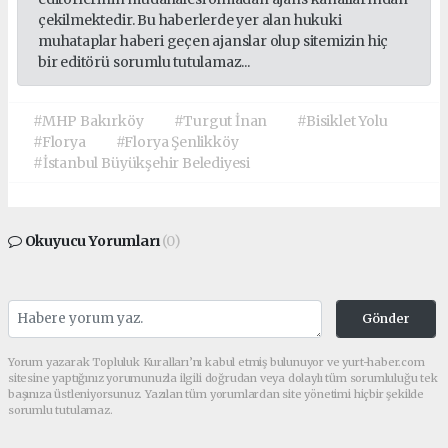
çekilmektedir. Bu haberlerde yer alan hukuki
muhataplar haberi geçen ajanslar olup sitemizin hiç
bir editörü sorumlu tutulamaz...
#MHP Bakırköy
#Turgut İnan
#Bisiklet Yolu
#Florya
#Florya Şenlikköy
#İstanbul Büyükşehir Belediyesi
Okuyucu Yorumları
(0)
Gönder
Yorum yazarak Topluluk Kuralları’nı kabul etmiş bulunuyor ve yurt-haber.com
sitesine yaptığınız yorumunuzla ilgili doğrudan veya dolaylı tüm sorumluluğu tek
başınıza üstleniyorsunuz. Yazılan tüm yorumlardan site yönetimi hiçbir şekilde
sorumlu tutulamaz.