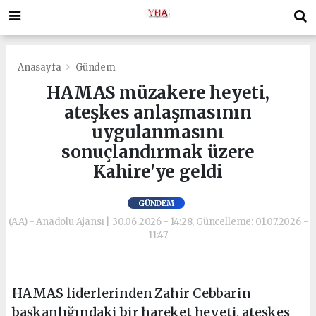
Anasayfa
Gündem
HAMAS müzakere heyeti,
ateşkes anlaşmasının
uygulanmasını
sonuçlandırmak üzere
Kahire'ye geldi
GÜNDEM
(AA) - Anadolu Ajansı | 30.06.2026 - 14:28, Güncelleme: 01.07.2026 -
11:47
HAMAS liderlerinden Zahir Cebbarin
başkanlığındaki bir hareket heyeti, ateşkes