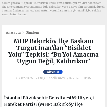
Yorum yazarak Topluluk Kuralları’nı kabul etmiş bulunuyor ve yurt-haber.com
sitesine yaptığınız yorumunuzla ilgili doğrudan veya dolaylı tüm sorumluluğu tek
başınıza üstleniyorsunuz. Yazılan tüm yorumlardan site yönetimi hiçbir şekilde
sorumlu tutulamaz.
Anasayfa
Gündem
MHP Bakırköy İlçe Başkanı
Turgut İnan’dan “Bisiklet
Yolu” Tepkisi: “Bu Yol Amacına
Uygun Değil, Kaldırılsın”
GÜNDEM
02.07.2026 - 21:30, Güncelleme: 09.07.2026 - 11:06
İstanbul Büyükşehir BelediyesiMilliyetçi
Hareket Partisi (MHP) Bakırköy İlçe