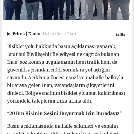
Erkek
|
Kadın
(Haberi Sesli Oku)
Bisiklet yolu hakkında basın açıklaması yaparak,
İstanbul Büyükşehir Belediyesi’ne çağrıda bulunan
İnan, söz konusu uygulamanın hem trafik hem de
güvenlik açısından ciddi sorunlara yol açtığını
savundu. Açıklama öncesi esnaf ve mahalle halkıyla
bir araya gelen İnan, vatandaşların şikayetlerini
dinledi. Bölge esnafının bisiklet yolunun kaldırılması
yönündeki taleplerini imza altına aldı.
“20 Bin Kişinin Sesini Duyurmak İçin Buradayız”
Basın açıklamasında mahalle sakinleri ve esnafın
yaşadığı sıkıntılara dikkat çeken İnan, şu ifadeleri