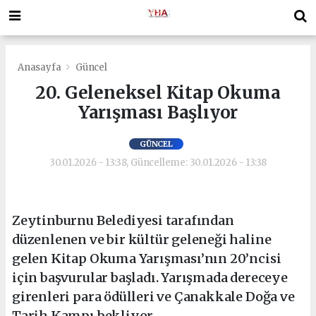
Anasayfa
Güncel
20. Geleneksel Kitap Okuma
Yarışması Başlıyor
GÜNCEL
30.01.2026 - 13:38, Güncelleme: 30.01.2026 - 13:38
Zeytinburnu Belediyesi tarafından
düzenlenen ve bir kültür geleneği haline
gelen Kitap Okuma Yarışması’nın 20’ncisi
için başvurular başladı. Yarışmada dereceye
girenleri para ödülleri ve Çanakkale Doğa ve
Tarih Kampı bekliyor.