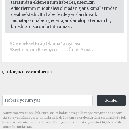
tarafından eklenen tüm haberler, sitemizin
editörlerinin müdahalesi olmadan ajans kanallarından
çekilmektedir. Bu haberlerde yer alan hukuki
muhataplar haberi geçen ajanslar olup sitemizin hiç
bir editörü sorumlu tutulamaz...
#Geleneksel Kitap Okuma Yarışması
#Zeytinburnu Belediyesi
#Ömer Arısoy
Okuyucu Yorumları
(0)
Gönder
Yorum yazarak Topluluk Kuralları’nı kabul etmiş bulunuyor ve yurt-haber.com
sitesine yaptığınız yorumunuzla ilgili doğrudan veya dolaylı tüm sorumluluğu tek
başınıza üstleniyorsunuz. Yazılan tüm yorumlardan site yönetimi hiçbir şekilde
sorumlu tutulamaz.