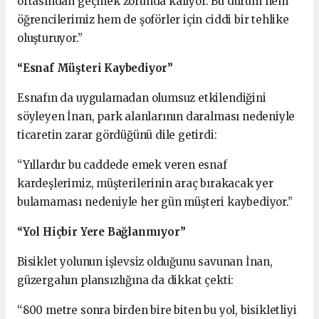
ortasından geçmek zorunda kalıyor. Bu durum hem
öğrencilerimiz hem de şoförler için ciddi bir tehlike
oluşturuyor.”
“Esnaf Müşteri Kaybediyor”
Esnafın da uygulamadan olumsuz etkilendiğini
söyleyen İnan, park alanlarının daralması nedeniyle
ticaretin zarar gördüğünü dile getirdi:
“Yıllardır bu caddede emek veren esnaf
kardeşlerimiz, müşterilerinin araç bırakacak yer
bulamaması nedeniyle her gün müşteri kaybediyor.”
“Yol Hiçbir Yere Bağlanmıyor”
Bisiklet yolunun işlevsiz olduğunu savunan İnan,
güzergahın plansızlığına da dikkat çekti:
“800 metre sonra birden bire biten bu yol, bisikletliyi