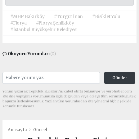
#MHP Bakırköy
#Turgut İnan
#Bisiklet Yolu
#Florya
#Florya Şenlikköy
#İstanbul Büyükşehir Belediyesi
Okuyucu Yorumları
(0)
Gönder
Yorum yazarak Topluluk Kuralları’nı kabul etmiş bulunuyor ve yurt-haber.com
sitesine yaptığınız yorumunuzla ilgili doğrudan veya dolaylı tüm sorumluluğu tek
başınıza üstleniyorsunuz. Yazılan tüm yorumlardan site yönetimi hiçbir şekilde
sorumlu tutulamaz.
Anasayfa
Güncel