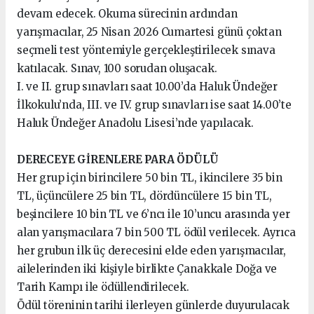
devam edecek. Okuma sürecinin ardından
yarışmacılar, 25 Nisan 2026 Cumartesi günü çoktan
seçmeli test yöntemiyle gerçekleştirilecek sınava
katılacak. Sınav, 100 sorudan oluşacak.
I. ve II. grup sınavları saat 10.00’da Haluk Ündeğer
İlkokulu’nda, III. ve IV. grup sınavları ise saat 14.00’te
Haluk Ündeğer Anadolu Lisesi’nde yapılacak.
DERECEYE GİRENLERE PARA ÖDÜLÜ
Her grup için birincilere 50 bin TL, ikincilere 35 bin
TL, üçüncülere 25 bin TL, dördüncülere 15 bin TL,
beşincilere 10 bin TL ve 6’ncı ile 10’uncu arasında yer
alan yarışmacılara 7 bin 500 TL ödül verilecek. Ayrıca
her grubun ilk üç derecesini elde eden yarışmacılar,
ailelerinden iki kişiyle birlikte Çanakkale Doğa ve
Tarih Kampı ile ödüllendirilecek.
Ödül töreninin tarihi ilerleyen günlerde duyurulacak