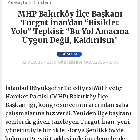
Anasayfa
Gündem
MHP Bakırköy İlçe Başkanı
Turgut İnan’dan “Bisiklet
Yolu” Tepkisi: “Bu Yol Amacına
Uygun Değil, Kaldırılsın”
GÜNDEM
02.07.2026 - 21:30, Güncelleme: 09.07.2026 - 11:06
İstanbul Büyükşehir BelediyesiMilliyetçi
Hareket Partisi (MHP) Bakırköy İlçe
Başkanlığı, kongre sürecinin ardından saha
çalışmalarına hız verdi. Yeniden ilçe başkanı
seçilerek güven tazeleyen Turgut İnan, yeni
yönetimiyle birlikte Florya Şenlikköy’de
bulunan Prestij Caddesi’nde incelemelerde