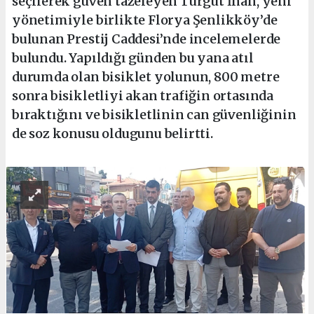
seçilerek güven tazeleyen Turgut İnan, yeni
yönetimiyle birlikte Florya Şenlikköy’de
bulunan Prestij Caddesi’nde incelemelerde
bulundu. Yapıldığı günden bu yana atıl
durumda olan bisiklet yolunun, 800 metre
sonra bisikletliyi akan trafiğin ortasında
bıraktığını ve bisikletlinin can güvenliğinin
de soz konusu oldugunu belirtti.