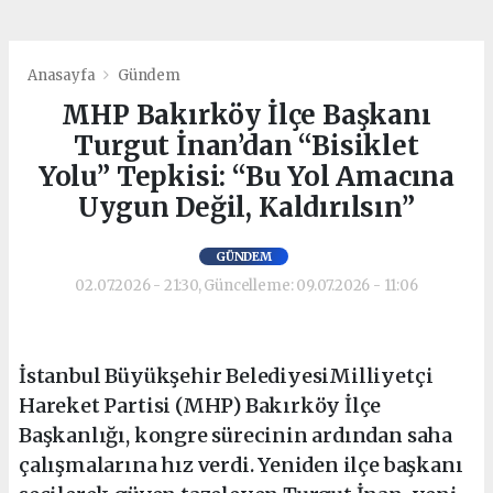
Anasayfa
Gündem
MHP Bakırköy İlçe Başkanı
Turgut İnan’dan “Bisiklet
Yolu” Tepkisi: “Bu Yol Amacına
Uygun Değil, Kaldırılsın”
GÜNDEM
02.07.2026 - 21:30, Güncelleme: 09.07.2026 - 11:06
İstanbul Büyükşehir BelediyesiMilliyetçi
Hareket Partisi (MHP) Bakırköy İlçe
Başkanlığı, kongre sürecinin ardından saha
çalışmalarına hız verdi. Yeniden ilçe başkanı