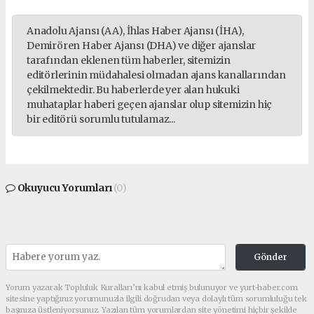
Anadolu Ajansı (AA), İhlas Haber Ajansı (İHA),
Demirören Haber Ajansı (DHA) ve diğer ajanslar
tarafından eklenen tüm haberler, sitemizin
editörlerinin müdahalesi olmadan ajans kanallarından
çekilmektedir. Bu haberlerde yer alan hukuki
muhataplar haberi geçen ajanslar olup sitemizin hiç
bir editörü sorumlu tutulamaz...
Okuyucu Yorumları
(0)
Gönder
Yorum yazarak Topluluk Kuralları’nı kabul etmiş bulunuyor ve yurt-haber.com
sitesine yaptığınız yorumunuzla ilgili doğrudan veya dolaylı tüm sorumluluğu tek
başınıza üstleniyorsunuz. Yazılan tüm yorumlardan site yönetimi hiçbir şekilde