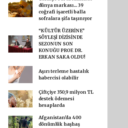
dünya markası... 39
coğrafi işaretli balla
sofralara şifa taşınıyor
“KÜLTÜR ÜZERİNE”
SÖYLEŞİ DİZİSİNDE
SEZONUN SON
KONUĞU PROF. DR.
ERKAN SAKA OLDU!
Aşırı terleme hastalık
habercisi olabilir
Çiftçiye 350,9 milyon TL
destek ödemesi
hesaplarda
Afganistan'da 400
dönümlük haşhaş