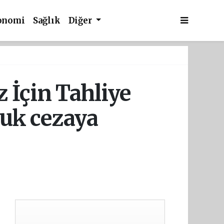
onomi
Sağlık
Diğer
 İçin Tahliye
luk cezaya