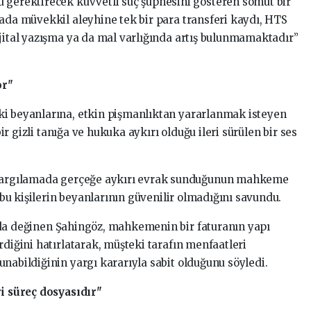
 gerektirecek kuvvetli suç şüphesini gösteren somut bir
yada müvekkil aleyhine tek bir para transferi kaydı, HTS
ijital yazışma ya da mal varlığında artış bulunmamaktadır”
or"
ki beyanlarına, etkin pişmanlıktan yararlanmak isteyen
bir gizli tanığa ve hukuka aykırı olduğu ileri sürülen bir ses
r yargılamada gerçeğe aykırı evrak sunduğunun mahkeme
, bu kişilerin beyanlarının güvenilir olmadığını savundu.
a da değinen Şahingöz, mahkemenin bir faturanın yapı
rdiğini hatırlatarak, müşteki tarafın menfaatleri
nabildiğinin yargı kararıyla sabit olduğunu söyledi.
ri süreç dosyasıdır"