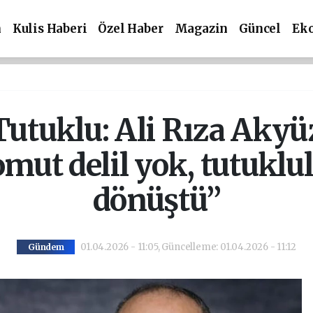
m
Kulis Haberi
Özel Haber
Magazin
Güncel
Ek
utuklu: Ali Rıza Akyüz
omut delil yok, tutuklu
dönüştü”
01.04.2026 - 11:05, Güncelleme: 01.04.2026 - 11:12
Gündem