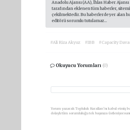
Anadolu Ajansı (AA), İhlas Haber Ajansı
tarafından eklenen tüm haberler, sitem
çekilmektedir. Bu haberlerde yer alan h
editörü sorumlu tutulamaz...
#Ali Riza Akyuz
#IBB
#Capacity Dava
Okuyucu Yorumları
(0)
Yorum yazarak Topluluk Kuralları’nı kabul etmiş bu
dolaylı tüm sorumluluğu tek başınıza üstleniyorsun