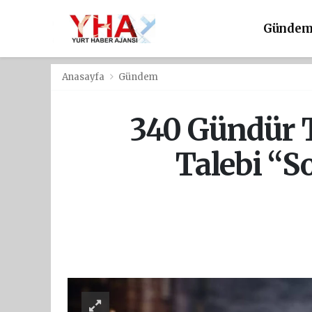
Günde
Anasayfa
Gündem
340 Gündür T
Talebi “S