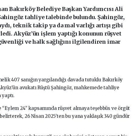
nan Bakırköy Belediye Başkan Yardımcısı Ali
Şahingöz tahliye talebinde bulundu. Şahingöz,
dı, teknik takip ya da mal varlığı artışı gibi
ledi. Akyüz’ün işlem yaptığı konunun rüşvet
güvenliği ve halk sağlığını ilgilendiren imar
nelik 407 sanığın yargılandığı davada tutuklu Bakırköy
 Akyüz’ün avukatı Rüştü Şahingöz, mahkemede tahliye
 yaptı.
e “Eylem 24” kapsamında rüşvet almaya teşebbüs ve örgüt
 belirterek, 26 Nisan 2025’ten bu yana yaklaşık 340 gündür