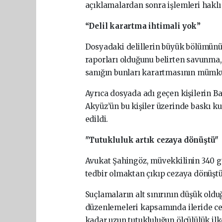
açıklamalardan sonra işlemleri haklı
“Delil karartma ihtimali yok”
Dosyadaki delillerin büyük bölümünün
raporları olduğunu belirten savunma
sanığın bunları karartmasının mümkü
Ayrıca dosyada adı geçen kişilerin Ba
Akyüz’ün bu kişiler üzerinde baskı k
edildi.
"Tutukluluk artık cezaya dönüştü"
Avukat Şahingöz, müvekkilinin 340 gü
tedbir olmaktan çıkıp cezaya dönüşt
Suçlamaların alt sınırının düşük old
düzenlemeleri kapsamında ileride cez
kadar uzun tutukluluğun ölçülülük ilk