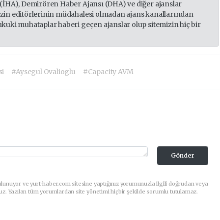
 (İHA), Demirören Haber Ajansı (DHA) ve diğer ajanslar
izin editörlerinin müdahalesi olmadan ajans kanallarından
ukuki muhataplar haberi geçen ajanslar olup sitemizin hiç bir
si
#Aysegul Ovalioglu
#Capacity AVM
Gönder
lunuyor ve yurt-haber.com sitesine yaptığınız yorumunuzla ilgili doğrudan veya
uz. Yazılan tüm yorumlardan site yönetimi hiçbir şekilde sorumlu tutulamaz.