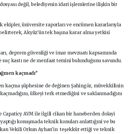
syası değil, belediyenin idari işlemlerine ilişkin bir
k ekipler, üniversite raporları ve encümen kararlarıyla
belirterek, Akyüz’ün tek başına karar alma yetkisi
rarı, deprem güvenliği ve imar mevzuatı kapsamında
e suç kastı ne de menfaat temini bulunduğunu savundu.
rağmen kaçmadı"
len kaçma şüphesine de değinen Şahingöz, müvekkilinin
kaçmadığını, ülkeyi terk etmediğini ve saklanmadığını
Capaticy AVM ile ilgili cikan bir haneberden dolayi
aptığı konuşmada teknik konuları anlattığıni ve bu
n Vekili Orkun Ayhan'in teşekkür ettiği ve teknik