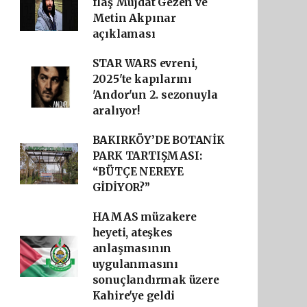
flaş Müjdat Gezen ve
Metin Akpınar
açıklaması
STAR WARS evreni,
2025'te kapılarını
'Andor'un 2. sezonuyla
aralıyor!
BAKIRKÖY’DE BOTANİK
PARK TARTIŞMASI:
“BÜTÇE NEREYE
GİDİYOR?”
HAMAS müzakere
heyeti, ateşkes
anlaşmasının
uygulanmasını
sonuçlandırmak üzere
Kahire'ye geldi