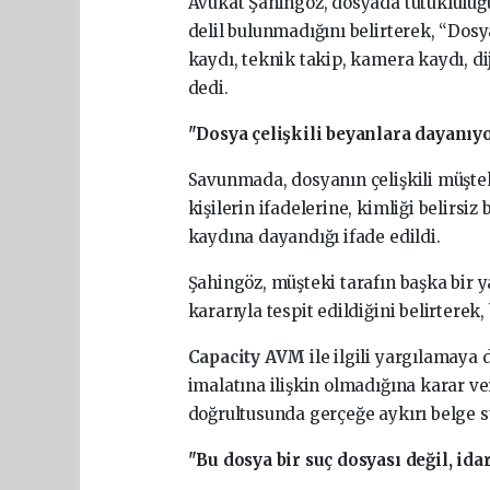
Avukat Şahingöz, dosyada tutukluluğu
delil bulunmadığını belirterek, “Dos
kaydı, teknik takip, kamera kaydı, d
dedi.
"Dosya çelişkili beyanlara dayanıy
Savunmada, dosyanın çelişkili müşte
kişilerin ifadelerine, kimliği belirsiz 
kaydına dayandığı ifade edildi.
Şahingöz, müşteki tarafın başka bi
kararıyla tespit edildiğini belirterek
Capacity AVM
ile ilgili yargılamay
imalatına ilişkin olmadığına karar ve
doğrultusunda gerçeğe aykırı belge su
"Bu dosya bir suç dosyası değil, ida