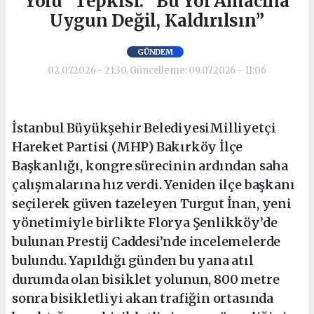
Yolu” Tepkisi: “Bu Yol Amacına
Uygun Değil, Kaldırılsın”
GÜNDEM
02.07.2026 - 21:30, Güncelleme: 09.07.2026 - 11:06
İstanbul Büyükşehir BelediyesiMilliyetçi
Hareket Partisi (MHP) Bakırköy İlçe
Başkanlığı, kongre sürecinin ardından saha
çalışmalarına hız verdi. Yeniden ilçe başkanı
seçilerek güven tazeleyen Turgut İnan, yeni
yönetimiyle birlikte Florya Şenlikköy’de
bulunan Prestij Caddesi’nde incelemelerde
bulundu. Yapıldığı günden bu yana atıl
durumda olan bisiklet yolunun, 800 metre
sonra bisikletliyi akan trafiğin ortasında