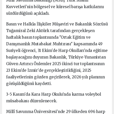
Milli Savunma Bakanlığı (MSB), Türk Silahlı
Kuvvetleri'nin bölgesel ve küresel barışa katkılarını
sürdürdüğünü açıkladı.
Basın ve Halkla İlişkiler Müşaviri ve Bakanlık Sözcüsü
Tuğamiral Zeki Aktürk tarafından gerçekleşen
haftalık basın toplantısında "Ortak Eğitim ve
Danışmanlık Mutabakat Muhtırası" kapsamında 49
Suriyeli öğrenci, 31 Ekim'de Harp Okulları'nda eğitime
başlayacağını duyuran Bakanlık, Türkiye-Yunanistan
Güven Artırıcı Önlemler 2025 ikinci tur toplantısının
23 Ekim'de İzmir'de gerçekleştirildiğini, 2025
faaliyetlerinin gözden geçirilerek, 2026 yılı planının
görüşüldüğünü kaydetti.
3-5 Kasım'da Kara Harp Okulu'nda karma voleybol
müsabakası düzenlenecek.
Millî Savunma Üniversitesi'nde 29 ülkeden 696 harp