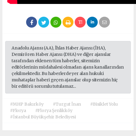
Anadolu Ajansı (AA), İhlas Haber Ajansı (İHA),
Demirören Haber Ajansı (DHA) ve diğer ajanslar
tarafından eklenen tüm haberler, sitemizin
editörlerinin müdahalesi olmadan ajans kanallarından
çekilmektedir. Bu haberlerde yer alan hukuki
muhataplar haberi geçen ajanslar olup sitemizin hiç
bir editörü sorumlu tutulamaz...
#MHP Bakırköy
#Turgut İnan
#Bisiklet Yolu
#Florya
#Florya Şenlikköy
#İstanbul Büyükşehir Belediyesi