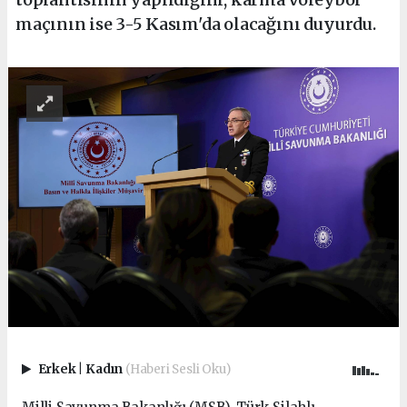
maçının ise 3-5 Kasım'da olacağını duyurdu.
Erkek
|
Kadın
(Haberi Sesli Oku)