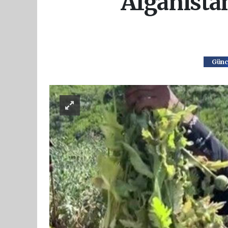
Afganista
Günc