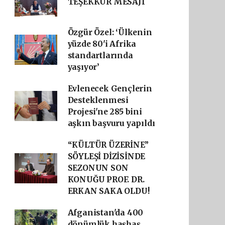
TEŞEKKÜR MESAJI
Özgür Özel: ‘Ülkenin
yüzde 80'i Afrika
standartlarında
yaşıyor’
Evlenecek Gençlerin
Desteklenmesi
Projesi'ne 285 bini
aşkın başvuru yapıldı
“KÜLTÜR ÜZERİNE”
SÖYLEŞİ DİZİSİNDE
SEZONUN SON
KONUĞU PROF. DR.
ERKAN SAKA OLDU!
Afganistan'da 400
dönümlük haşhaş