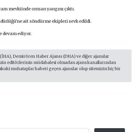
çam mevkiinde orman yangını çıktı.
rlüğü'ne ait söndürme ekipleri sevk edildi.
 devam ediyor.
 (İHA), Demirören Haber Ajansı (DHA) ve diğer ajanslar
izin editörlerinin müdahalesi olmadan ajans kanallarından
ukuki muhataplar haberi geçen ajanslar olup sitemizin hiç bir