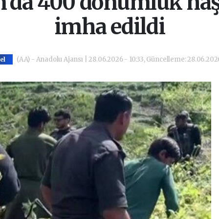
n'da 400 dönümlük haşh
imha edildi
(AA) - Anadolu Ajansı | 28.06.2026 - 10:33, Güncelleme: 28.06.2026
el