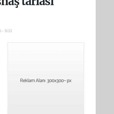
aş tarlası
 - 11:22