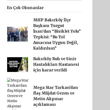
En Çok Okunanlar
MHP Bakırköy İlçe
Başkanı Turgut
İnan’dan “Bisiklet Yolu”
Tepkisi: “Bu Yol
Amacına Uygun Değil,
Kaldırılsın”
Bakırköy Ruh ve Sinir
Hastalıkları Hastanesi
için karar verildi
Mega Star Tarkan'dan
flaş Müjdat Gezen ve
Metin Akpınar
açıklaması