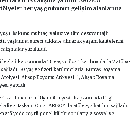
nden farklı 38 çalışma yapıldı. AKDEM
tölyeler her yaş grubunun gelişim alanlarına
yaşlı, bakıma muhtaç, yalnız ve tüm dezavantajlı
tif yaşlanma süreci dikkate alınarak yaşam kalitelerini
 çalışmalar yürütüldü.
lyeleri kapsamında 50 yaş ve üzeri katılımcılarla 7 atölye
ı sağladı. 50 yaş ve üzeri katılımcılarla; Kumaş Boyama
a Atölyesi, Ahşap Boyama Atölyesi -1, Ahşap Boyama
yesi yapıldı.
eri katılımcılarla “Oyun Atölyesi” kapsamında bilgi
elediye Başkanı Ömer ARISOY da atölyeye katılım sağladı.
 atölyede çeşitli genel kültür sorularıyla sosyal ve