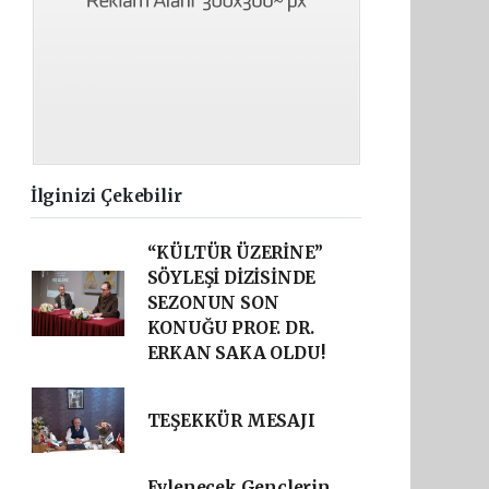
İlginizi Çekebilir
“KÜLTÜR ÜZERİNE”
SÖYLEŞİ DİZİSİNDE
SEZONUN SON
KONUĞU PROF. DR.
ERKAN SAKA OLDU!
TEŞEKKÜR MESAJI
Evlenecek Gençlerin