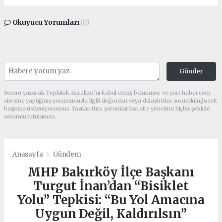
Okuyucu Yorumları
(0)
Gönder
Yorum yazarak Topluluk Kuralları’nı kabul etmiş bulunuyor ve yurt-haber.com
sitesine yaptığınız yorumunuzla ilgili doğrudan veya dolaylı tüm sorumluluğu tek
başınıza üstleniyorsunuz. Yazılan tüm yorumlardan site yönetimi hiçbir şekilde
sorumlu tutulamaz.
Anasayfa
Gündem
MHP Bakırköy İlçe Başkanı
Turgut İnan’dan “Bisiklet
Yolu” Tepkisi: “Bu Yol Amacına
Uygun Değil, Kaldırılsın”