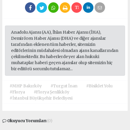
Anadolu Ajansı (AA), İhlas Haber Ajansı (İHA),
Demirören Haber Ajansı (DHA) ve diğer ajanslar
tarafından eklenen tüm haberler, sitemizin
editörlerinin müdahalesi olmadan ajans kanallarından
çekilmektedir. Bu haberlerde yer alan hukuki
muhataplar haberi geçen ajanslar olup sitemizin hiç
bir editörü sorumlu tutulamaz...
#MHP Bakırköy
#Turgut İnan
#Bisiklet Yolu
#Florya
#Florya Şenlikköy
#İstanbul Büyükşehir Belediyesi
Okuyucu Yorumları
(0)