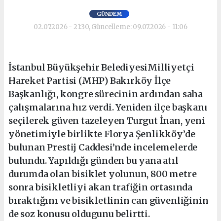
GÜNDEM
02.07.2026 - 21:30, Güncelleme: 09.07.2026 - 11:06
İstanbul Büyükşehir BelediyesiMilliyetçi
Hareket Partisi (MHP) Bakırköy İlçe
Başkanlığı, kongre sürecinin ardından saha
çalışmalarına hız verdi. Yeniden ilçe başkanı
seçilerek güven tazeleyen Turgut İnan, yeni
yönetimiyle birlikte Florya Şenlikköy’de
bulunan Prestij Caddesi’nde incelemelerde
bulundu. Yapıldığı günden bu yana atıl
durumda olan bisiklet yolunun, 800 metre
sonra bisikletliyi akan trafiğin ortasında
bıraktığını ve bisikletlinin can güvenliğinin
de soz konusu oldugunu belirtti.