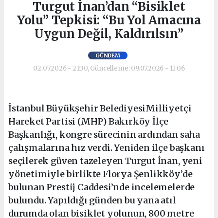
Turgut İnan’dan “Bisiklet
Yolu” Tepkisi: “Bu Yol Amacına
Uygun Değil, Kaldırılsın”
GÜNDEM
02.07.2026 - 21:30, Güncelleme: 09.07.2026 - 11:06
İstanbul Büyükşehir BelediyesiMilliyetçi
Hareket Partisi (MHP) Bakırköy İlçe
Başkanlığı, kongre sürecinin ardından saha
çalışmalarına hız verdi. Yeniden ilçe başkanı
seçilerek güven tazeleyen Turgut İnan, yeni
yönetimiyle birlikte Florya Şenlikköy’de
bulunan Prestij Caddesi’nde incelemelerde
bulundu. Yapıldığı günden bu yana atıl
durumda olan bisiklet yolunun, 800 metre