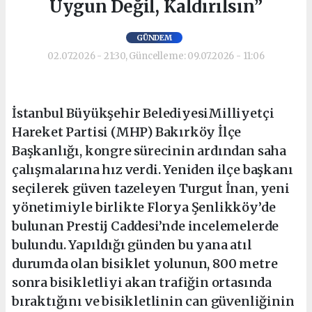
Uygun Değil, Kaldırılsın”
GÜNDEM
02.07.2026 - 21:30, Güncelleme: 09.07.2026 - 11:06
İstanbul Büyükşehir BelediyesiMilliyetçi
Hareket Partisi (MHP) Bakırköy İlçe
Başkanlığı, kongre sürecinin ardından saha
çalışmalarına hız verdi. Yeniden ilçe başkanı
seçilerek güven tazeleyen Turgut İnan, yeni
yönetimiyle birlikte Florya Şenlikköy’de
bulunan Prestij Caddesi’nde incelemelerde
bulundu. Yapıldığı günden bu yana atıl
durumda olan bisiklet yolunun, 800 metre
sonra bisikletliyi akan trafiğin ortasında
bıraktığını ve bisikletlinin can güvenliğinin