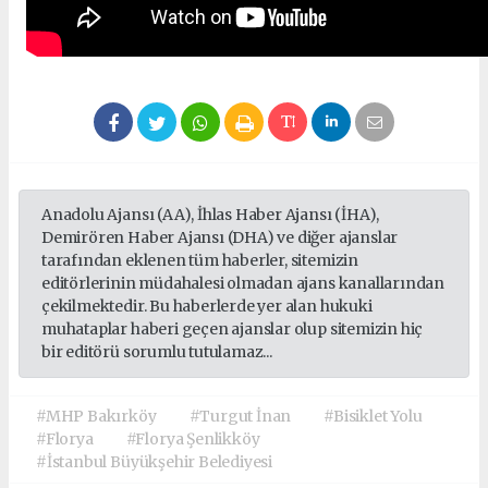
Anadolu Ajansı (AA), İhlas Haber Ajansı (İHA),
Demirören Haber Ajansı (DHA) ve diğer ajanslar
tarafından eklenen tüm haberler, sitemizin
editörlerinin müdahalesi olmadan ajans kanallarından
çekilmektedir. Bu haberlerde yer alan hukuki
muhataplar haberi geçen ajanslar olup sitemizin hiç
bir editörü sorumlu tutulamaz...
#MHP Bakırköy
#Turgut İnan
#Bisiklet Yolu
#Florya
#Florya Şenlikköy
#İstanbul Büyükşehir Belediyesi