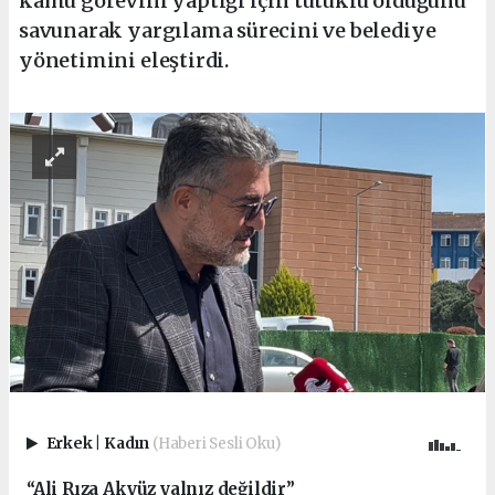
kamu görevini yaptığı için tutuklu olduğunu
savunarak yargılama sürecini ve belediye
yönetimini eleştirdi.
Erkek
|
Kadın
(Haberi Sesli Oku)
“Ali Rıza Akyüz yalnız değildir”