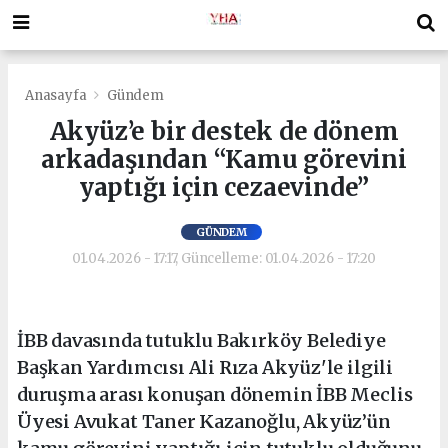
Anasayfa
Gündem
Akyüz’e bir destek de dönem
arkadaşından “Kamu görevini
yaptığı için cezaevinde”
GÜNDEM
01.04.2026 - 17:17, Güncelleme: 01.04.2026 - 17:20
İBB davasında tutuklu Bakırköy Belediye
Başkan Yardımcısı Ali Rıza Akyüz'le ilgili
duruşma arası konuşan dönemin İBB Meclis
Üyesi Avukat Taner Kazanoğlu, Akyüz’ün