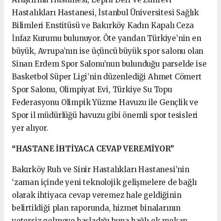
Hastalıkları Hastanesi, İstanbul Üniversitesi Sağlık
Bilimleri Enstitüsü ve Bakırköy Kadın Kapalı Ceza
İnfaz Kurumu bulunuyor. Öte yandan Türkiye’nin en
büyük, Avrupa’nın ise üçüncü büyük spor salonu olan
Sinan Erdem Spor Salonu’nun bulunduğu parselde ise
Basketbol Süper Ligi’nin düzenlediği Ahmet Cömert
Spor Salonu, Olimpiyat Evi, Türkiye Su Topu
Federasyonu Olimpik Yüzme Havuzu ile Gençlik ve
Spor il müdürlüğü havuzu gibi önemli spor tesisleri
yer alıyor.
“HASTANE İHTİYACA CEVAP VEREMİYOR”
Bakırköy Ruh ve Sinir Hastalıkları Hastanesi’nin
‘zaman içinde yeni teknolojik gelişmelere de bağlı
olarak ihtiyaca cevap veremez hale geldiğinin
belirtildiği plan raporunda, hizmet binalarının
yetersiz gelmeye başladığı buna bağlı ek mekan