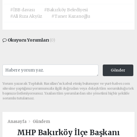
#İBB davası
#Bakırköy Belediyesi
#Ali Rıza Akyüz
#Taner Kazanoğlu
Okuyucu Yorumları
(0)
Gönder
Yorum yazarak Topluluk Kuralları’nı kabul etmiş bulunuyor ve yurt-haber.com
sitesine yaptığınız yorumunuzla ilgili doğrudan veya dolaylı tüm sorumluluğu tek
başınıza üstleniyorsunuz. Yazılan tüm yorumlardan site yönetimi hiçbir şekilde
sorumlu tutulamaz.
Anasayfa
Gündem
MHP Bakırköy İlçe Başkanı