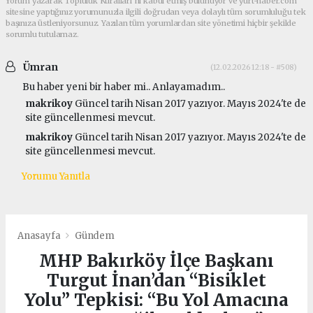
Yorum yazarak Topluluk Kuralları’nı kabul etmiş bulunuyor ve yurt-haber.com
sitesine yaptığınız yorumunuzla ilgili doğrudan veya dolaylı tüm sorumluluğu tek
başınıza üstleniyorsunuz. Yazılan tüm yorumlardan site yönetimi hiçbir şekilde
sorumlu tutulamaz.
Ümran
(12.02.2026 12:18 - #508)
Bu haber yeni bir haber mi.. Anlayamadım..
makrikoy
Güncel tarih Nisan 2017 yazıyor. Mayıs 2024'te de
site güncellenmesi mevcut.
makrikoy
Güncel tarih Nisan 2017 yazıyor. Mayıs 2024'te de
site güncellenmesi mevcut.
Yorumu Yanıtla
Anasayfa
Gündem
MHP Bakırköy İlçe Başkanı
Turgut İnan’dan “Bisiklet
Yolu” Tepkisi: “Bu Yol Amacına