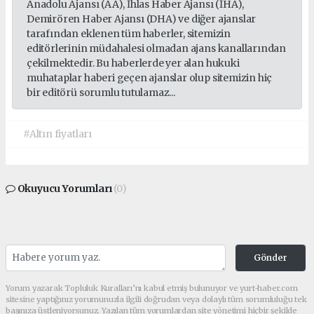
Anadolu Ajansı (AA), İhlas Haber Ajansı (İHA),
Demirören Haber Ajansı (DHA) ve diğer ajanslar
tarafından eklenen tüm haberler, sitemizin
editörlerinin müdahalesi olmadan ajans kanallarından
çekilmektedir. Bu haberlerde yer alan hukuki
muhataplar haberi geçen ajanslar olup sitemizin hiç
bir editörü sorumlu tutulamaz...
#Altın fiyatları
Okuyucu Yorumları
(0)
Gönder
Yorum yazarak Topluluk Kuralları’nı kabul etmiş bulunuyor ve yurt-haber.com
sitesine yaptığınız yorumunuzla ilgili doğrudan veya dolaylı tüm sorumluluğu tek
başınıza üstleniyorsunuz. Yazılan tüm yorumlardan site yönetimi hiçbir şekilde