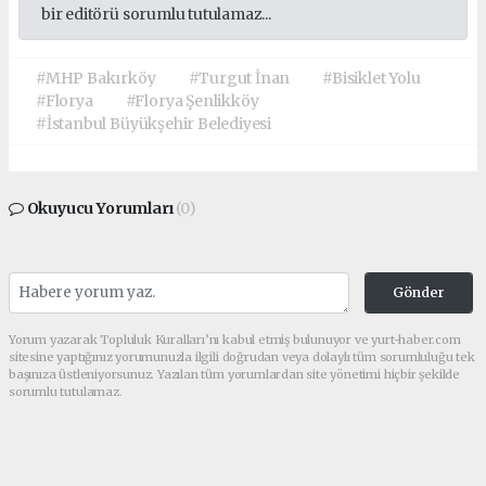
bir editörü sorumlu tutulamaz...
#MHP Bakırköy
#Turgut İnan
#Bisiklet Yolu
#Florya
#Florya Şenlikköy
#İstanbul Büyükşehir Belediyesi
Okuyucu Yorumları
(0)
Gönder
Yorum yazarak Topluluk Kuralları’nı kabul etmiş bulunuyor ve yurt-haber.com
sitesine yaptığınız yorumunuzla ilgili doğrudan veya dolaylı tüm sorumluluğu tek
başınıza üstleniyorsunuz. Yazılan tüm yorumlardan site yönetimi hiçbir şekilde
sorumlu tutulamaz.