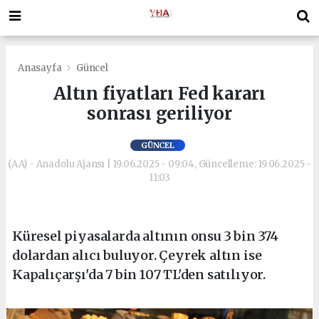
Anasayfa
Güncel
Altın fiyatları Fed kararı
sonrası geriliyor
GÜNCEL
(AA) - Anadolu Ajansı | 19.06.2025 - 09:04, Güncelleme: 19.06.2025 -
11:03
Küresel piyasalarda altının onsu 3 bin 374
dolardan alıcı buluyor. Çeyrek altın ise
Kapalıçarşı'da 7 bin 107 TL'den satılıyor.