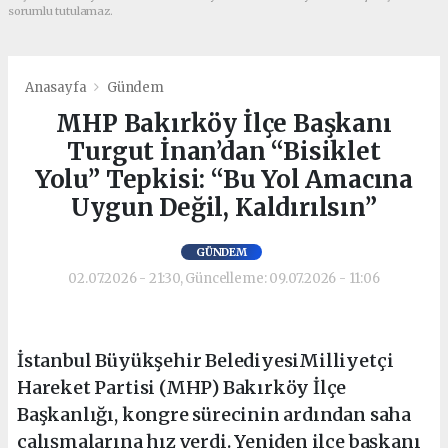
sorumlu tutulamaz.
Anasayfa
Gündem
MHP Bakırköy İlçe Başkanı
Turgut İnan’dan “Bisiklet
Yolu” Tepkisi: “Bu Yol Amacına
Uygun Değil, Kaldırılsın”
GÜNDEM
02.07.2026 - 21:30, Güncelleme: 09.07.2026 - 11:06
İstanbul Büyükşehir BelediyesiMilliyetçi
Hareket Partisi (MHP) Bakırköy İlçe
Başkanlığı, kongre sürecinin ardından saha
çalışmalarına hız verdi. Yeniden ilçe başkanı