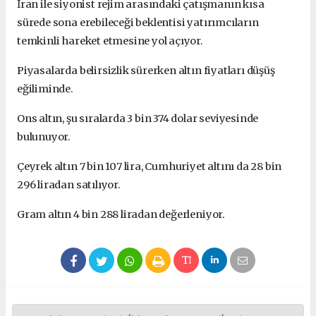
İran ile siyonist rejim arasındaki çatışmanın kısa
sürede sona erebileceği beklentisi yatırımcıların
temkinli hareket etmesine yol açıyor.
Piyasalarda belirsizlik sürerken altın fiyatları düşüş
eğiliminde.
Ons altın, şu sıralarda 3 bin 374 dolar seviyesinde
bulunuyor.
Çeyrek altın 7 bin 107 lira, Cumhuriyet altını da 28 bin
296 liradan satılıyor.
Gram altın 4 bin 288 liradan değerleniyor.