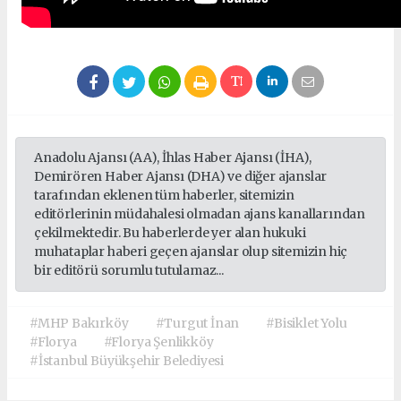
Anadolu Ajansı (AA), İhlas Haber Ajansı (İHA),
Demirören Haber Ajansı (DHA) ve diğer ajanslar
tarafından eklenen tüm haberler, sitemizin
editörlerinin müdahalesi olmadan ajans kanallarından
çekilmektedir. Bu haberlerde yer alan hukuki
muhataplar haberi geçen ajanslar olup sitemizin hiç
bir editörü sorumlu tutulamaz...
#MHP Bakırköy
#Turgut İnan
#Bisiklet Yolu
#Florya
#Florya Şenlikköy
#İstanbul Büyükşehir Belediyesi