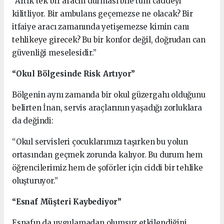
“Artık tek bir aracın durması bile tüm caddeyi
kilitliyor. Bir ambulans geçemezse ne olacak? Bir
itfaiye aracı zamanında yetişemezse kimin canı
tehlikeye girecek? Bu bir konfor değil, doğrudan can
güvenliği meselesidir.”
“Okul Bölgesinde Risk Artıyor”
Bölgenin aynı zamanda bir okul güzergahı olduğunu
belirten İnan, servis araçlarının yaşadığı zorluklara
da değindi:
“Okul servisleri çocuklarımızı taşırken bu yolun
ortasından geçmek zorunda kalıyor. Bu durum hem
öğrencilerimiz hem de şoförler için ciddi bir tehlike
oluşturuyor.”
“Esnaf Müşteri Kaybediyor”
Esnafın da uygulamadan olumsuz etkilendiğini