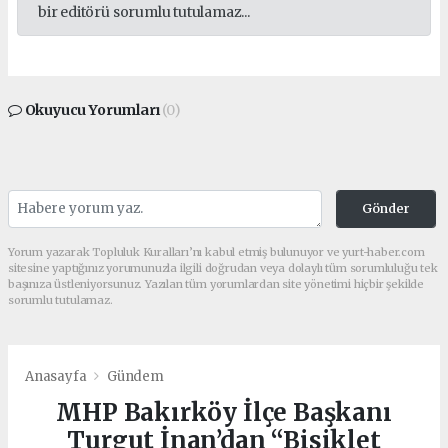
bir editörü sorumlu tutulamaz...
Okuyucu Yorumları
(0)
Gönder
Yorum yazarak Topluluk Kuralları’nı kabul etmiş bulunuyor ve yurt-haber.com
sitesine yaptığınız yorumunuzla ilgili doğrudan veya dolaylı tüm sorumluluğu tek
başınıza üstleniyorsunuz. Yazılan tüm yorumlardan site yönetimi hiçbir şekilde
sorumlu tutulamaz.
Anasayfa
Gündem
MHP Bakırköy İlçe Başkanı
Turgut İnan’dan “Bisiklet