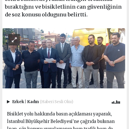
bıraktığını ve bisikletlinin can güvenliğinin
de soz konusu oldugunu belirtti.
Erkek
|
Kadın
(Haberi Sesli Oku)
Bisiklet yolu hakkında basın açıklaması yaparak,
İstanbul Büyükşehir Belediyesi’ne çağrıda bulunan
İnan, söz konusu uygulamanın hem trafik hem de