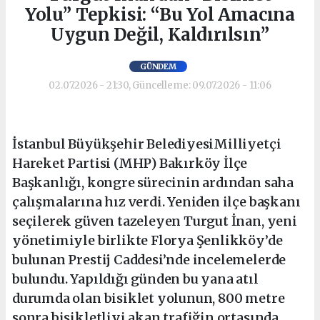
Yolu” Tepkisi: “Bu Yol Amacına
Uygun Değil, Kaldırılsın”
GÜNDEM
02.07.2026 - 21:30, Güncelleme: 09.07.2026 - 11:06
İstanbul Büyükşehir BelediyesiMilliyetçi
Hareket Partisi (MHP) Bakırköy İlçe
Başkanlığı, kongre sürecinin ardından saha
çalışmalarına hız verdi. Yeniden ilçe başkanı
seçilerek güven tazeleyen Turgut İnan, yeni
yönetimiyle birlikte Florya Şenlikköy’de
bulunan Prestij Caddesi’nde incelemelerde
bulundu. Yapıldığı günden bu yana atıl
durumda olan bisiklet yolunun, 800 metre
sonra bisikletliyi akan trafiğin ortasında