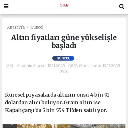
Anasayfa
Güncel
Altın fiyatları güne yükselişle
başladı
GÜNCEL
(AA) - Anadolu Ajansı | 19.11.2025 - 08:55, Güncelleme: 19.11.2025 -
09:57
Küresel piyasalarda altının onsu 4 bin 91
dolardan alıcı buluyor. Gram altın ise
Kapalıçarşı'da 5 bin 554 TL'den satılıyor.