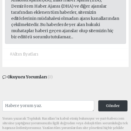
Anadolu Ajansı (AA), İhlas Haber Ajansı (İHA),
Demirören Haber Ajansı (DHA) ve diğer ajanslar
tarafından eklenen tüm haberler, sitemizin
editörlerinin müdahalesi olmadan ajans kanallarından
çekilmektedir. Bu haberlerde yer alan hukuki
muhataplar haberi geçen ajanslar olup sitemizin hiç
bir editörü sorumlu tutulamaz...
#Altın fiyatları
Okuyucu Yorumları
(0)
Gönder
Yorum yazarak Topluluk Kuralları’nı kabul etmiş bulunuyor ve yurt-haber.com
sitesine yaptığınız yorumunuzla ilgili doğrudan veya dolaylı tüm sorumluluğu tek
başınıza üstleniyorsunuz. Yazılan tüm yorumlardan site yönetimi hiçbir şekilde