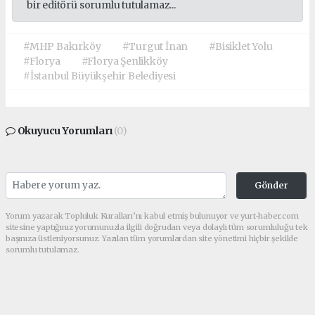
bir editörü sorumlu tutulamaz...
#MHP Bakırköy
#Turgut İnan
#Bisiklet Yolu
#Florya
#Florya Şenlikköy
#İstanbul Büyükşehir Belediyesi
Okuyucu Yorumları
(0)
Gönder
Yorum yazarak Topluluk Kuralları’nı kabul etmiş bulunuyor ve yurt-haber.com
sitesine yaptığınız yorumunuzla ilgili doğrudan veya dolaylı tüm sorumluluğu tek
başınıza üstleniyorsunuz. Yazılan tüm yorumlardan site yönetimi hiçbir şekilde
sorumlu tutulamaz.