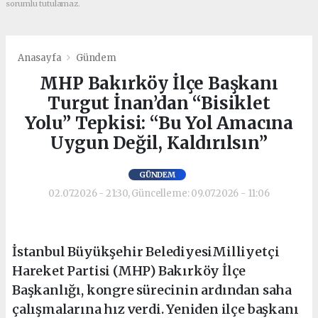
sorumlu tutulamaz.
Anasayfa
Gündem
MHP Bakırköy İlçe Başkanı
Turgut İnan’dan “Bisiklet
Yolu” Tepkisi: “Bu Yol Amacına
Uygun Değil, Kaldırılsın”
GÜNDEM
02.07.2026 - 21:30, Güncelleme: 09.07.2026 - 11:06
İstanbul Büyükşehir BelediyesiMilliyetçi
Hareket Partisi (MHP) Bakırköy İlçe
Başkanlığı, kongre sürecinin ardından saha
çalışmalarına hız verdi. Yeniden ilçe başkanı