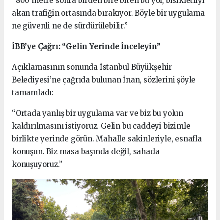
“800 metre sonra birden bire biten bu yol, bisikletliyi
akan trafiğin ortasında bırakıyor. Böyle bir uygulama
ne güvenli ne de sürdürülebilir.”
İBB’ye Çağrı: “Gelin Yerinde İnceleyin”
Açıklamasının sonunda İstanbul Büyükşehir
Belediyesi’ne çağrıda bulunan İnan, sözlerini şöyle
tamamladı:
“Ortada yanlış bir uygulama var ve biz bu yolun
kaldırılmasını istiyoruz. Gelin bu caddeyi bizimle
birlikte yerinde görün. Mahalle sakinleriyle, esnafla
konuşun. Biz masa başında değil, sahada
konuşuyoruz.”