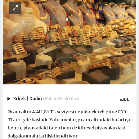
Erkek
|
Kadın
(Haberi Sesli Oku)
Gram altın 4.411,85 TL seviyesine yükselerek güne 0,75
TL artış ile başladı. Yatırımcılar, gram altındaki bu artışı
hem iç piyasadaki talep hem de küresel piyasalardaki
dalgalanmalarla ilişkilendiriyor.