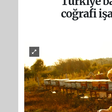
Türkiye ba
coğrafi işa