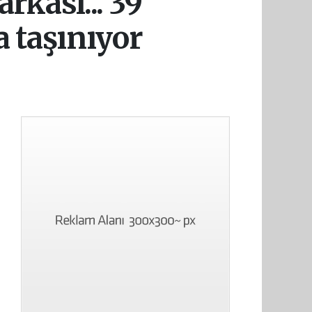
rkası... 39
fa taşınıyor