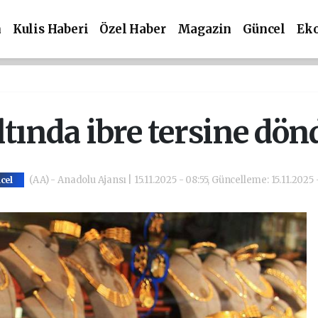
m
Kulis Haberi
Özel Haber
Magazin
Güncel
Ek
ltında ibre tersine dön
(AA) - Anadolu Ajansı | 15.11.2025 - 08:55, Güncelleme: 15.11.2025 
cel