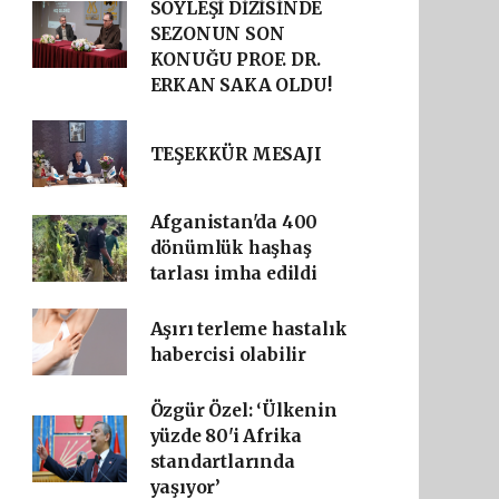
SÖYLEŞİ DİZİSİNDE
SEZONUN SON
KONUĞU PROF. DR.
ERKAN SAKA OLDU!
TEŞEKKÜR MESAJI
Afganistan'da 400
dönümlük haşhaş
tarlası imha edildi
Aşırı terleme hastalık
habercisi olabilir
Özgür Özel: ‘Ülkenin
yüzde 80'i Afrika
standartlarında
yaşıyor’