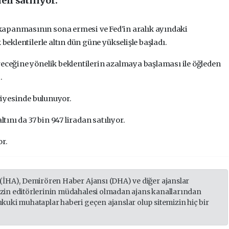
den satılıyor.
kapanmasının sona ermesi ve Fed'in aralık ayındaki
 beklentilerle altın dün güne yükselişle başladı.
receğine yönelik beklentilerin azalmaya başlaması ile öğleden
.
eviyesinde bulunuyor.
ltını da 37 bin 947 liradan satılıyor.
or.
 (İHA), Demirören Haber Ajansı (DHA) ve diğer ajanslar
izin editörlerinin müdahalesi olmadan ajans kanallarından
ukuki muhataplar haberi geçen ajanslar olup sitemizin hiç bir