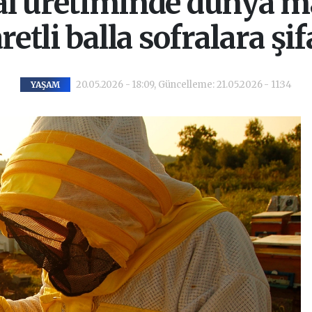
l üretiminde dünya ma
retli balla sofralara şi
20.05.2026 - 18:09, Güncelleme: 21.05.2026 - 11:34
YAŞAM