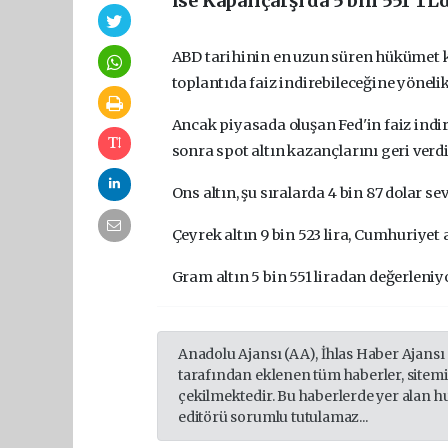
ise Kapalıçarşı'da 5 bin 551 TL'
ABD tarihinin en uzun süren hükümet 
toplantıda faiz indirebileceğine yönelik
Ancak piyasada oluşan Fed'in faiz indi
sonra spot altın kazançlarını geri verdi
Ons altın, şu sıralarda 4 bin 87 dolar s
Çeyrek altın 9 bin 523 lira, Cumhuriyet a
Gram altın 5 bin 551 liradan değerleniy
Anadolu Ajansı (AA), İhlas Haber Ajansı
tarafından eklenen tüm haberler, sitem
çekilmektedir. Bu haberlerde yer alan h
editörü sorumlu tutulamaz...