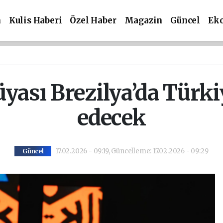
m
Kulis Haberi
Özel Haber
Magazin
Güncel
Ek
yası Brezilya’da Türkiy
edecek
17.02.2026 - 09:19, Güncelleme: 17.02.2026 - 09:29
Güncel