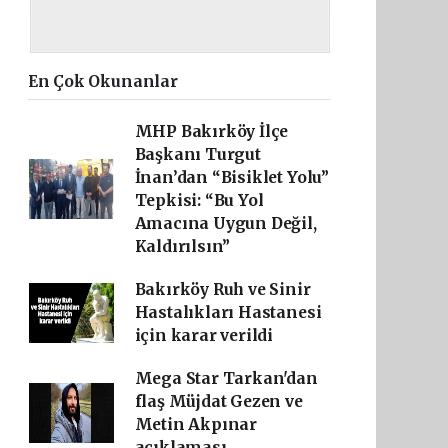
En Çok Okunanlar
MHP Bakırköy İlçe
Başkanı Turgut
İnan’dan “Bisiklet Yolu”
Tepkisi: “Bu Yol
Amacına Uygun Değil,
Kaldırılsın”
Bakırköy Ruh ve Sinir
Hastalıkları Hastanesi
için karar verildi
Mega Star Tarkan'dan
flaş Müjdat Gezen ve
Metin Akpınar
açıklaması