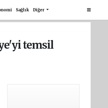
onomi
Sağlık
Diğer
e'yi temsil