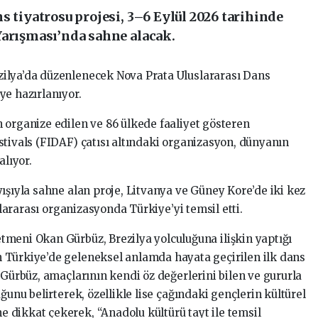
s tiyatrosu projesi, 3–6 Eylül 2026 tarihinde
Yarışması’nda sahne alacak.
zilya’da düzenlenecek Nova Prata Uluslararası Dans
ye hazırlanıyor.
 organize edilen ve 86 ülkede faaliyet gösteren
stivals (FIDAF) çatısı altındaki organizasyon, dünyanın
alıyor.
ışıyla sahne alan proje, Litvanya ve Güney Kore’de iki kez
uslararası organizasyonda Türkiye’yi temsil etti.
meni Okan Gürbüz, Brezilya yolculuğuna ilişkin yaptığı
 Türkiye’de geleneksel anlamda hayata geçirilen ilk dans
 Gürbüz, amaçlarının kendi öz değerlerini bilen ve gururla
ğunu belirterek, özellikle lise çağındaki gençlerin kültürel
dikkat çekerek, “Anadolu kültürü tayt ile temsil