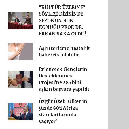
“KÜLTÜR ÜZERİNE”
SÖYLEŞİ DİZİSİNDE
SEZONUN SON
KONUĞU PROF. DR.
ERKAN SAKA OLDU!
Aşırı terleme hastalık
habercisi olabilir
Evlenecek Gençlerin
Desteklenmesi
Projesi'ne 285 bini
aşkın başvuru yapıldı
Özgür Özel: ‘Ülkenin
yüzde 80'i Afrika
standartlarında
yaşıyor’