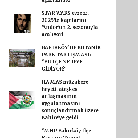
STAR WARS evreni,
2025'te kapılarını
'Andor'un 2. sezonuyla
aralıyor!
BAKIRKÖY’DE BOTANİK
PARK TARTIŞMASI:
“BÜTÇE NEREYE
GİDİYOR?”
HAMAS müzakere
heyeti, ateşkes
anlaşmasının
uygulanmasını
sonuçlandırmak üzere
Kahire'ye geldi
“MHP Bakırköy İlçe
Başkanı Turgut