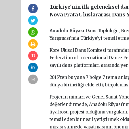
Türkiye'nin ilk geleneksel dan
Nova Prata Uluslararası Dans 
Anadolu Rüyası
Dans Topluluğu, Bre
Yarışması’nda Türkiye’yi temsil etme
Kore Ulusal Dans Komitesi tarafından
Federation of International Dance Fe
sayılı dans platformları arasında yer 
2015’ten bu yana 7 bölge 7 tema anlay
dünya birinciliği elde etti; birçok ul
Projenin mimarı ve Genel Sanat Yönet
değerlendirmede, Anadolu Rüyası’nın
tiyatrosu projesi olduğunu vurguladı.
temsil eden bir nesil yetiştirmek oldu
mirası sahnede yaşatmasının önemine 