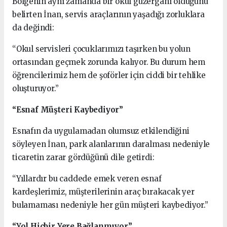
Bölgenin aynı zamanda bir okul güzergahı olduğunu
belirten İnan, servis araçlarının yaşadığı zorluklara
da değindi:
“Okul servisleri çocuklarımızı taşırken bu yolun
ortasından geçmek zorunda kalıyor. Bu durum hem
öğrencilerimiz hem de şoförler için ciddi bir tehlike
oluşturuyor.”
“Esnaf Müşteri Kaybediyor”
Esnafın da uygulamadan olumsuz etkilendiğini
söyleyen İnan, park alanlarının daralması nedeniyle
ticaretin zarar gördüğünü dile getirdi:
“Yıllardır bu caddede emek veren esnaf
kardeşlerimiz, müşterilerinin araç bırakacak yer
bulamaması nedeniyle her gün müşteri kaybediyor.”
“Yol Hiçbir Yere Bağlanmıyor”