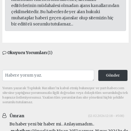
editörlerinin müdahalesi olmadan ajans kanallarından
çekilmektedir. Bu haberlerde yer alan hukuki
muhataplar haberi geçen ajanslar olup sitemizin hiç
bir editörü sorumlu tutulamaz...
Okuyucu Yorumları
(1)
Gönder
Yorum yazarak Topluluk Kuralları’nı kabul etmiş bulunuyor ve yurt-haber.com
sitesine yaptığınız yorumunuzla ilgili doğrudan veya dolaylı tüm sorumluluğu tek
başınıza üstleniyorsunuz. Yazılan tüm yorumlardan site yönetimi hiçbir şekilde
sorumlu tutulamaz.
Ümran
(12.02.2026 12:18 - #508)
Bu haber yeni bir haber mi.. Anlayamadım..