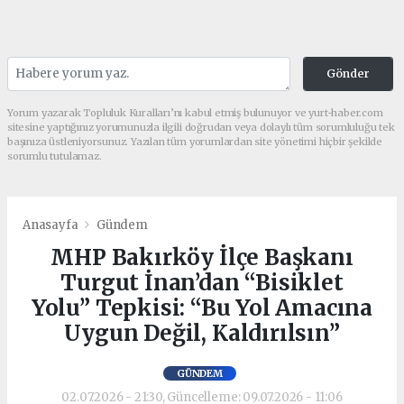
Gönder
Yorum yazarak Topluluk Kuralları’nı kabul etmiş bulunuyor ve yurt-haber.com
sitesine yaptığınız yorumunuzla ilgili doğrudan veya dolaylı tüm sorumluluğu tek
başınıza üstleniyorsunuz. Yazılan tüm yorumlardan site yönetimi hiçbir şekilde
sorumlu tutulamaz.
Anasayfa
Gündem
MHP Bakırköy İlçe Başkanı
Turgut İnan’dan “Bisiklet
Yolu” Tepkisi: “Bu Yol Amacına
Uygun Değil, Kaldırılsın”
GÜNDEM
02.07.2026 - 21:30, Güncelleme: 09.07.2026 - 11:06