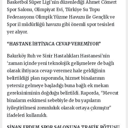
Basketbol Süper Ligi’nin düzenlediği Ahmet Cömert
Spor Salonu, Olimpiyat Evi, Türkiye Su Topu
Federasyonu Olimpik Yüzme Havuzu ile Gençlik ve
Spor il müdürlüğü havuzu gibi önemli spor tesisleri
yer alıyor.
“HASTANE İHTİYACA CEVAP VEREMİYOR”
Bakırköy Ruh ve Sinir Hastalıkları Hastanesi’nin
‘zaman içinde yeni teknolojik gelişmelere de bağlı
olarak ihtiyaca cevap veremez hale geldiğinin
belirtildiği plan raporunda, hizmet binalarının
yetersiz gelmeye başladığı buna bağlı ek mekan
gereksiniminin doğduğu belirtildi. Raporda, “Mevcut
binaların eskimesi sebebiyle de bu yapıların
iyileştirilmesi zorunluluk olarak ortaya çıkmıştır”
ifadeleri kullanıldı.
SİNAN ERDEM SPOR SALONUNA TRAFİK RÖTUŞU