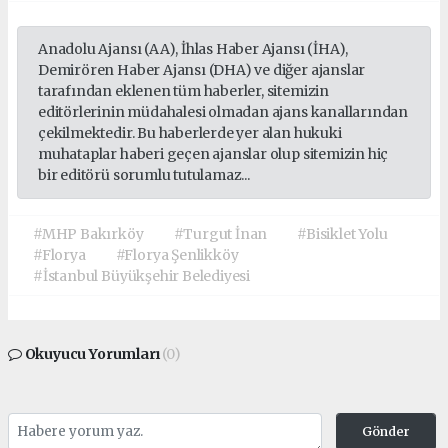
Anadolu Ajansı (AA), İhlas Haber Ajansı (İHA),
Demirören Haber Ajansı (DHA) ve diğer ajanslar
tarafından eklenen tüm haberler, sitemizin
editörlerinin müdahalesi olmadan ajans kanallarından
çekilmektedir. Bu haberlerde yer alan hukuki
muhataplar haberi geçen ajanslar olup sitemizin hiç
bir editörü sorumlu tutulamaz...
#MHP Bakırköy
#Turgut İnan
#Bisiklet Yolu
#Florya
#Florya Şenlikköy
#İstanbul Büyükşehir Belediyesi
Okuyucu Yorumları
(0)
Gönder