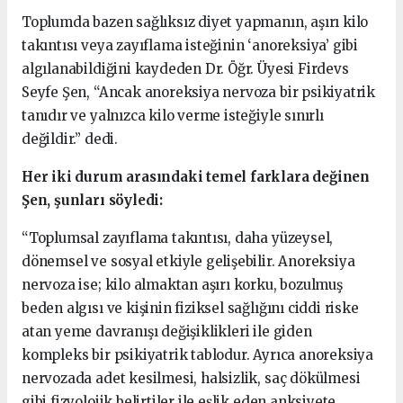
Toplumda bazen sağlıksız diyet yapmanın, aşırı kilo
takıntısı veya zayıflama isteğinin ‘anoreksiya’ gibi
algılanabildiğini kaydeden Dr. Öğr. Üyesi Firdevs
Seyfe Şen, “Ancak anoreksiya nervoza bir psikiyatrik
tanıdır ve yalnızca kilo verme isteğiyle sınırlı
değildir.” dedi.
Her iki durum arasındaki temel farklara değinen
Şen, şunları söyledi:
“Toplumsal zayıflama takıntısı, daha yüzeysel,
dönemsel ve sosyal etkiyle gelişebilir. Anoreksiya
nervoza ise; kilo almaktan aşırı korku, bozulmuş
beden algısı ve kişinin fiziksel sağlığını ciddi riske
atan yeme davranışı değişiklikleri ile giden
kompleks bir psikiyatrik tablodur. Ayrıca anoreksiya
nervozada adet kesilmesi, halsizlik, saç dökülmesi
gibi fizyolojik belirtiler ile eşlik eden anksiyete,