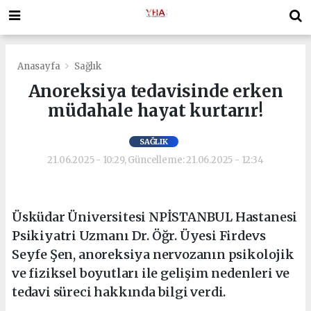
Anasayfa
Sağlık
Anoreksiya tedavisinde erken
müdahale hayat kurtarır!
SAĞLIK
21.06.2025 - 10:29, Güncelleme: 21.06.2025 - 12:34
Üsküdar Üniversitesi NPİSTANBUL Hastanesi
Psikiyatri Uzmanı Dr. Öğr. Üyesi Firdevs
Seyfe Şen, anoreksiya nervozanın psikolojik
ve fiziksel boyutları ile gelişim nedenleri ve
tedavi süreci hakkında bilgi verdi.