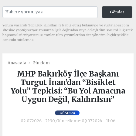
Gönder
Yorum yazarak Topluluk Kuralları’nı kabul etmiş bulunuyor ve yurt-haber.com
sitesine yaptığınız yorumunuzla ilgili doğrudan veya dolaylı tüm sorumluluğu tek
başınıza üstleniyorsunuz. Yazılan tüm yorumlardan site yönetimi hiçbir şekilde
sorumlu tutulamaz.
Anasayfa
Gündem
MHP Bakırköy İlçe Başkanı
Turgut İnan’dan “Bisiklet
Yolu” Tepkisi: “Bu Yol Amacına
Uygun Değil, Kaldırılsın”
GÜNDEM
02.07.2026 - 21:30, Güncelleme: 09.07.2026 - 11:06