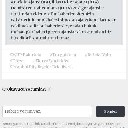
Anadolu Ajansı (AA), İhlas Haber Ajansı (İHA),
Demirören Haber Ajansı (DHA) ve diğer ajanslar
tarafından eklenen tüm haberler, sitemizin
editörlerinin müdahalesi olmadan ajans kanallarından
çekilmektedir. Bu haberlerde yer alan hukuki
muhataplar haberi geçen ajanslar olup sitemizin hiç
bir editörü sorumlu tutulamaz...
#MHP Bakırköy
#Turgut İnan
#Bisiklet Yolu
#Florya
#Florya Şenlikköy
#İstanbul Büyükşehir Belediyesi
Okuyucu Yorumları
(0)
Gönder
Yorum yazarak Topluluk Kuralları’nı kabul etmiş bulunuyor ve yurt-haber.com