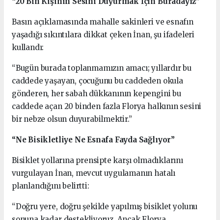
“20 Bin Kişinin Sesini Duyurmak İçin Buradayız”
Basın açıklamasında mahalle sakinleri ve esnafın
yaşadığı sıkıntılara dikkat çeken İnan, şu ifadeleri
kullandı:
“Bugün burada toplanmamızın amacı; yıllardır bu
caddede yaşayan, çocuğunu bu caddeden okula
gönderen, her sabah dükkanının kepengini bu
caddede açan 20 binden fazla Florya halkının sesini
bir nebze olsun duyurabilmektir.”
“Ne Bisikletliye Ne Esnafa Fayda Sağlıyor”
Bisiklet yollarına prensipte karşı olmadıklarını
vurgulayan İnan, mevcut uygulamanın hatalı
planlandığını belirtti:
“Doğru yere, doğru şekilde yapılmış bisiklet yolunu
sonuna kadar destekliyoruz. Ancak Florya