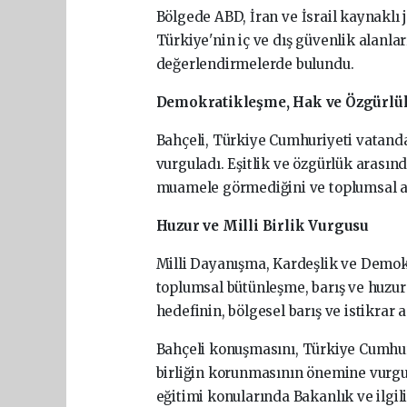
Bölgede
ABD,
İran
ve
İsrail
kaynaklı
Türkiye'nin
iç
ve
dış
güvenlik
alanla
değerlendirmelerde
bulundu.
Demokratikleşme,
Hak
ve
Özgürlü
Bahçeli,
Türkiye
Cumhuriyeti
vatand
vurguladı.
Eşitlik
ve
özgürlük
arasın
muamele
görmediğini
ve
toplumsal
Huzur
ve
Milli
Birlik
Vurgusu
Milli
Dayanışma,
Kardeşlik
ve
Demok
toplumsal
bütünleşme,
barış
ve
huzu
hedefinin,
bölgesel
barış
ve
istikrar
a
Bahçeli
konuşmasını,
Türkiye
Cumhur
birliğin
korunmasının
önemine
vurg
eğitimi
konularında
Bakanlık
ve
ilgil