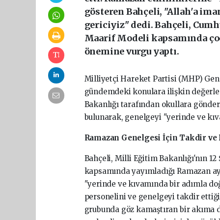
gösteren Bahçeli, "Allah'a iman
gericiyiz" dedi. Bahçeli, Cumh
Maarif Modeli kapsamında çoc
önemine vurgu yaptı.
Milliyetçi
Hareket
Partisi
(MHP)
Gen
gündemdeki
konulara
ilişkin
değerl
Bakanlığı
tarafından
okullara
gönder
bulunarak,
genelgeyi
"yerinde
ve
kı
Ramazan
Genelgesi
İçin
Takdir
ve
Bahçeli,
Milli
Eğitim
Bakanlığı'nın
12
kapsamında
yayımladığı
Ramazan
a
"yerinde
ve
kıvamında
bir
adımla
do
personelini
ve
genelgeyi
takdir
ettiğ
grubunda
göz
kamaştıran
bir
akıma