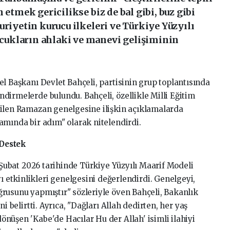
 etmek gericilikse biz de bal gibi, buz gibi
uriyetin kurucu ilkeleri ve Türkiye Yüzyılı
ukların ahlaki ve manevi gelişiminin
el
Başkanı
Devlet
Bahçeli,
partisinin
grup
toplantısında
endirmelerde
bulundu.
Bahçeli,
özellikle
Milli
Eğitim
ilen
Ramazan
genelgesine
ilişkin
açıklamalarda
vamında
bir
adım"
olarak
nitelendirdi.
Destek
Şubat
2026
tarihinde
Türkiye
Yüzyılı
Maarif
Modeli
yı
etkinlikleri
genelgesini
değerlendirdi.
Genelgeyi,
ğrusunu
yapmıştır"
sözleriyle
öven
Bahçeli,
Bakanlık
ini
belirtti.
Ayrıca,
"Dağları
Allah
dedirten,
her
yaş
dönüşen
'Kabe'de
Hacılar
Hu
der
Allah'
isimli
ilahiyi