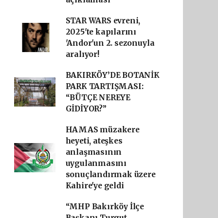
STAR WARS evreni,
2025'te kapılarını
'Andor'un 2. sezonuyla
aralıyor!
BAKIRKÖY’DE BOTANİK
PARK TARTIŞMASI:
“BÜTÇE NEREYE
GİDİYOR?”
HAMAS müzakere
heyeti, ateşkes
anlaşmasının
uygulanmasını
sonuçlandırmak üzere
Kahire'ye geldi
“MHP Bakırköy İlçe
Başkanı Turgut