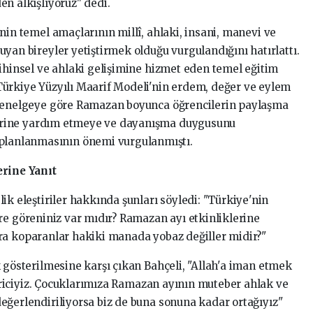
den
alkışlıyoruz"
dedi.
inin
temel
amaçlarının
millî,
ahlaki,
insani,
manevi
ve
ruyan
bireyler
yetiştirmek
olduğu
vurgulandığını
hatırlattı.
ihinsel
ve
ahlaki
gelişimine
hizmet
eden
temel
eğitim
Türkiye
Yüzyılı
Maarif
Modeli'nin
erdem,
değer
ve
eylem
enelgeye
göre
Ramazan
boyunca
öğrencilerin
paylaşma
rine
yardım
etmeye
ve
dayanışma
duygusunu
planlanmasının
önemi
vurgulanmıştı.
lerine
Yanıt
lik
eleştiriler
hakkında
şunları
söyledi:
"Türkiye'nin
re
göreniniz
var
mıdır?
Ramazan
ayı
etkinliklerine
ra
koparanlar
hakiki
manada
yobaz
değiller
midir?"
k
gösterilmesine
karşı
çıkan
Bahçeli,
"Allah'a
iman
etmek
iciyiz.
Çocuklarımıza
Ramazan
ayının
muteber
ahlak
ve
eğerlendiriliyorsa
biz
de
buna
sonuna
kadar
ortağıyız"