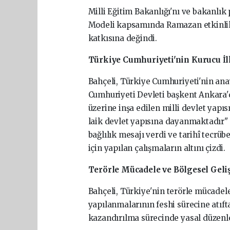
Milli
Eğitim
Bakanlığı'nı
ve
bakanlık
Modeli
kapsamında
Ramazan
etkinl
katkısına
değindi.
Türkiye
Cumhuriyeti'nin
Kurucu
İ
Bahçeli,
Türkiye
Cumhuriyeti'nin
ana
Cumhuriyeti
Devleti
başkent
Ankara
üzerine
inşa
edilen
milli
devlet
yapıs
laik
devlet
yapısına
dayanmaktadır"
bağlılık
mesajı
verdi
ve
tarihî
tecrüb
için
yapılan
çalışmaların
altını
çizdi.
Terörle
Mücadele
ve
Bölgesel
Geli
Bahçeli,
Türkiye'nin
terörle
mücadel
yapılanmalarının
feshi
sürecine
atıf
kazandırılma
sürecinde
yasal
düzenl