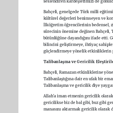
seslendiren
kardeşlerimizi
de
gönül
Bahçeli,
genelgede
Türk
milli
eğitim
kültürel
değerleri
benimseyen
ve
ko
İlköğretim
öğrencilerinin
bedensel,
z
sürecinin
önemine
değinen
Bahçeli,
bütünlüğüne
dayandığını
ifade
etti.
G
bilincini
geliştirmeye,
ihtiyaç
sahiple
güçlendirmeye
yönelik
etkinliklerin
Talibanlaşma
ve
Gericilik
Eleştiri
Bahçeli,
Ramazan
etkinliklerine
yöne
Talibanlaştığına
dair
en
ufak
bir
ema
Talibanlaşma
ve
gericilik
diye
yayga
Allah'a
iman
etmenin
gericilik
olara
gericilikse
biz
de
bal
gibi,
buz
gibi
ger
manasını
aktarmak
gericilik
olarak
d