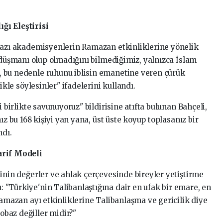
ığı
Eleştirisi
azı
akademisyenlerin
Ramazan
etkinliklerine
yönelik
düşmanı
olup
olmadığını
bilmediğimiz,
yalnızca
İslam
,
bu
nedenle
ruhunu
iblisin
emanetine
veren
çürük
likle
söylesinler"
ifadelerini
kullandı.
ği
birlikte
savunuyoruz"
bildirisine
atıfta
bulunan
Bahçeli,
nız
bu
168
kişiyi
yan
yana,
üst
üste
koyup
toplasanız
bir
ndı.
rif
Modeli
minin
değerler
ve
ahlak
çerçevesinde
bireyler
yetiştirme
ı:
"Türkiye'nin
Talibanlaştığına
dair
en
ufak
bir
emare,
en
amazan
ayı
etkinliklerine
Talibanlaşma
ve
gericilik
diye
yobaz
değiller
midir?"