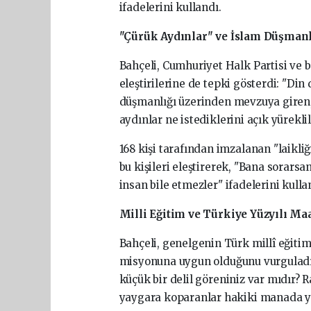
ifadelerini
kullandı.
"Çürük
Aydınlar"
ve
İslam
Düşmanl
Bahçeli,
Cumhuriyet
Halk
Partisi
ve
b
eleştirilerine
de
tepki
gösterdi:
"Din
düşmanlığı
üzerinden
mevzuya
giren
aydınlar
ne
istediklerini
açık
yürekli
168
kişi
tarafından
imzalanan
"laikli
bu
kişileri
eleştirerek,
"Bana
sorarsa
insan
bile
etmezler"
ifadelerini
kulla
Milli
Eğitim
ve
Türkiye
Yüzyılı
Maa
Bahçeli,
genelgenin
Türk
millî
eğiti
misyonuna
uygun
olduğunu
vurgulad
küçük
bir
delil
göreniniz
var
mıdır?
R
yaygara
koparanlar
hakiki
manada