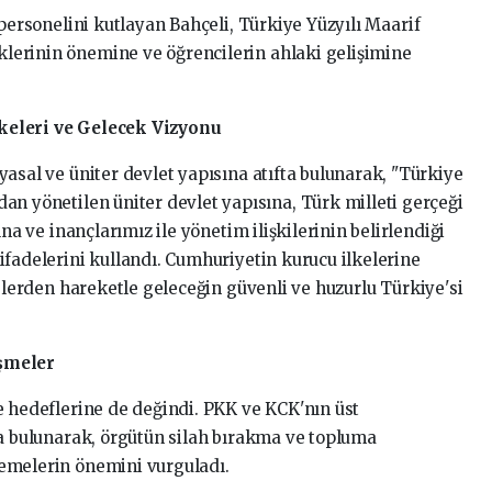
personelini
kutlayan
Bahçeli,
Türkiye
Yüzyılı
Maarif
iklerinin
önemine
ve
öğrencilerin
ahlaki
gelişimine
lkeleri
ve
Gelecek
Vizyonu
yasal
ve
üniter
devlet
yapısına
atıfta
bulunarak,
"Türkiye
'dan
yönetilen
üniter
devlet
yapısına,
Türk
milleti
gerçeği
ına
ve
inançlarımız
ile
yönetim
ilişkilerinin
belirlendiği
ifadelerini
kullandı.
Cumhuriyetin
kurucu
ilkelerine
elerden
hareketle
geleceğin
güvenli
ve
huzurlu
Türkiye'si
şmeler
e
hedeflerine
de
değindi.
PKK
ve
KCK'nın
üst
ta
bulunarak,
örgütün
silah
bırakma
ve
topluma
emelerin
önemini
vurguladı.