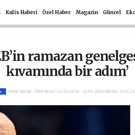
m
Kulis Haberi
Özel Haber
Magazin
Güncel
Ek
EB’in ramazan genelges
kıvamında bir adım’
(Web Sitesi) - Web Sitesi | 24.02.2026 - 12:03, Güncelleme: 24.02.2
m