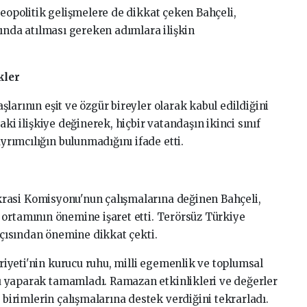
jeopolitik
gelişmelere
de
dikkat
çeken
Bahçeli,
rında
atılması
gereken
adımlara
ilişkin
kler
aşlarının
eşit
ve
özgür
bireyler
olarak
kabul
edildiğini
daki
ilişkiye
değinerek,
hiçbir
vatandaşın
ikinci
sınıf
ayrımcılığın
bulunmadığını
ifade
etti.
rasi
Komisyonu'nun
çalışmalarına
değinen
Bahçeli,
r
ortamının
önemine
işaret
etti.
Terörsüz
Türkiye
çısından
önemine
dikkat
çekti.
iyeti'nin
kurucu
ruhu,
milli
egemenlik
ve
toplumsal
u
yaparak
tamamladı.
Ramazan
etkinlikleri
ve
değerler
i
birimlerin
çalışmalarına
destek
verdiğini
tekrarladı.