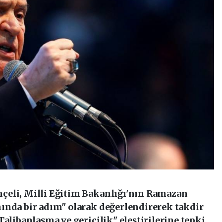
çeli, Milli Eğitim Bakanlığı'nın Ramazan
ında bir adım" olarak değerlendirerek takdir
Talibanlaşma ve gericilik" eleştirilerine tepki