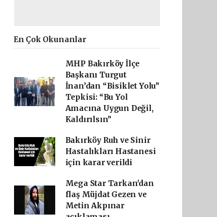
En Çok Okunanlar
MHP Bakırköy İlçe
Başkanı Turgut
İnan’dan “Bisiklet Yolu”
Tepkisi: “Bu Yol
Amacına Uygun Değil,
Kaldırılsın”
Bakırköy Ruh ve Sinir
Hastalıkları Hastanesi
için karar verildi
Mega Star Tarkan'dan
flaş Müjdat Gezen ve
Metin Akpınar
açıklaması