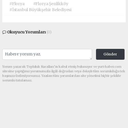
#Florya
#Florya Şenlikköy
#İstanbul Büyükşehir Belediyesi
Okuyucu Yorumları
(0)
Gönder
Yorum yazarak Topluluk Kuralları’nı kabul etmiş bulunuyor ve yurt-haber.com
sitesine yaptığınız yorumunuzla ilgili doğrudan veya dolaylı tüm sorumluluğu tek
başınıza üstleniyorsunuz. Yazılan tüm yorumlardan site yönetimi hiçbir şekilde
sorumlu tutulamaz.
haber paketi
haber scripti
haber yazılımı
Tüm hakları saklı tutulmaktadır.Copyright 2026©
Haber Yazılımı:
Web Aksiyon ®