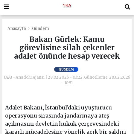
Anasayfa
Gündem
Bakan Gürlek: Kamu
görevlisine silah çekenler
adalet önünde hesap verecek
GÜNDEM
(AA) - Anadolu Ajansı | 28.02.2026 - 03:22, Güncelleme: 28.02.2026
- 10:51
Adalet Bakanı, İstanbul’daki uyuşturucu
operasyonu sırasında jandarmaya ateş
açılmasını devletin hukuk çerçevesindeki
kararlı mücadelesine yönelik açık bir saldırı