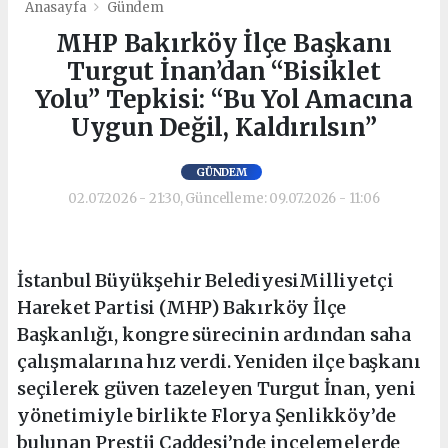
Anasayfa
Gündem
MHP Bakırköy İlçe Başkanı
Turgut İnan’dan “Bisiklet
Yolu” Tepkisi: “Bu Yol Amacına
Uygun Değil, Kaldırılsın”
GÜNDEM
02.07.2026 - 21:30, Güncelleme: 09.07.2026 - 11:06
İstanbul Büyükşehir BelediyesiMilliyetçi
Hareket Partisi (MHP) Bakırköy İlçe
Başkanlığı, kongre sürecinin ardından saha
çalışmalarına hız verdi. Yeniden ilçe başkanı
seçilerek güven tazeleyen Turgut İnan, yeni
yönetimiyle birlikte Florya Şenlikköy’de
bulunan Prestij Caddesi’nde incelemelerde