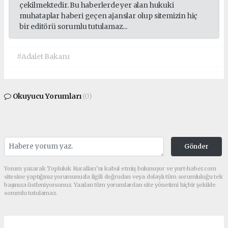
çekilmektedir. Bu haberlerde yer alan hukuki
muhataplar haberi geçen ajanslar olup sitemizin hiç
bir editörü sorumlu tutulamaz...
#Adalet Bakanı
Okuyucu Yorumları
(0)
Gönder
Yorum yazarak Topluluk Kuralları’nı kabul etmiş bulunuyor ve yurt-haber.com
sitesine yaptığınız yorumunuzla ilgili doğrudan veya dolaylı tüm sorumluluğu tek
başınıza üstleniyorsunuz. Yazılan tüm yorumlardan site yönetimi hiçbir şekilde
sorumlu tutulamaz.