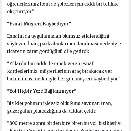
öğrencilerimiz hem de şoförler için ciddi bir tehlike
oluşturuyor.”
“Esnaf Müşteri Kaybediyor”
Esnafın da uygulamadan olumsuz etkilendiğini
söyleyen İnan, park alanlarının daralması nedeniyle
ticaretin zarar gördüğünü dile getirdi:
“Yıllardır bu caddede emek veren esnaf
kardeşlerimiz, müşterilerinin araç bırakacak yer
bulamaması nedeniyle her gün müşteri kaybediyor.”
“Yol Hiçbir Yere Bağlanmıyor”
Bisiklet yolunun işlevsiz olduğunu savunan İnan,
güzergahın plansızlığına da dikkat çekti:
“800 metre sonra birden bire biten bu yol, bisikletliyi
akan trafiğin ortasında bırakıyor. Böyle bir uygulama