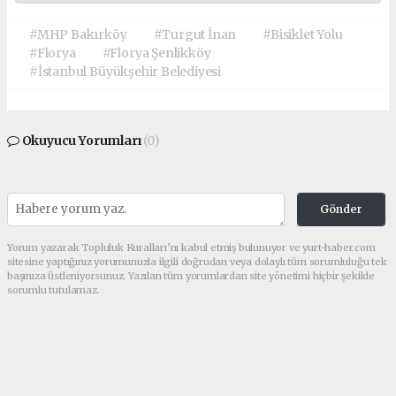
#MHP Bakırköy
#Turgut İnan
#Bisiklet Yolu
#Florya
#Florya Şenlikköy
#İstanbul Büyükşehir Belediyesi
Okuyucu Yorumları
(0)
Gönder
Yorum yazarak Topluluk Kuralları’nı kabul etmiş bulunuyor ve yurt-haber.com
sitesine yaptığınız yorumunuzla ilgili doğrudan veya dolaylı tüm sorumluluğu tek
başınıza üstleniyorsunuz. Yazılan tüm yorumlardan site yönetimi hiçbir şekilde
sorumlu tutulamaz.
haber paketi
haber scripti
haber yazılımı