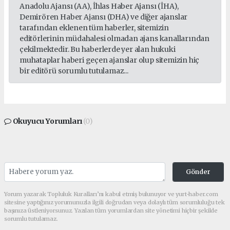
Anadolu Ajansı (AA), İhlas Haber Ajansı (İHA),
Demirören Haber Ajansı (DHA) ve diğer ajanslar
tarafından eklenen tüm haberler, sitemizin
editörlerinin müdahalesi olmadan ajans kanallarından
çekilmektedir. Bu haberlerde yer alan hukuki
muhataplar haberi geçen ajanslar olup sitemizin hiç
bir editörü sorumlu tutulamaz...
Okuyucu Yorumları
(0)
Gönder
Yorum yazarak Topluluk Kuralları’nı kabul etmiş bulunuyor ve yurt-haber.com
sitesine yaptığınız yorumunuzla ilgili doğrudan veya dolaylı tüm sorumluluğu tek
başınıza üstleniyorsunuz. Yazılan tüm yorumlardan site yönetimi hiçbir şekilde
sorumlu tutulamaz.