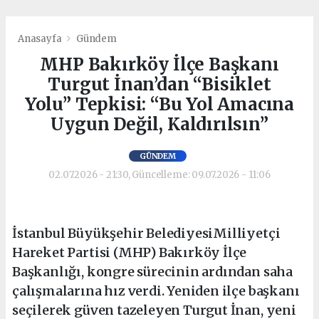
Anasayfa
Gündem
MHP Bakırköy İlçe Başkanı
Turgut İnan’dan “Bisiklet
Yolu” Tepkisi: “Bu Yol Amacına
Uygun Değil, Kaldırılsın”
GÜNDEM
02.07.2026 - 21:30, Güncelleme: 09.07.2026 - 11:06
İstanbul Büyükşehir BelediyesiMilliyetçi
Hareket Partisi (MHP) Bakırköy İlçe
Başkanlığı, kongre sürecinin ardından saha
çalışmalarına hız verdi. Yeniden ilçe başkanı
seçilerek güven tazeleyen Turgut İnan, yeni