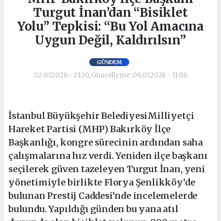
Turgut İnan’dan “Bisiklet
Yolu” Tepkisi: “Bu Yol Amacına
Uygun Değil, Kaldırılsın”
GÜNDEM
02.07.2026 - 21:30, Güncelleme: 09.07.2026 - 11:06
İstanbul Büyükşehir BelediyesiMilliyetçi
Hareket Partisi (MHP) Bakırköy İlçe
Başkanlığı, kongre sürecinin ardından saha
çalışmalarına hız verdi. Yeniden ilçe başkanı
seçilerek güven tazeleyen Turgut İnan, yeni
yönetimiyle birlikte Florya Şenlikköy’de
bulunan Prestij Caddesi’nde incelemelerde
bulundu. Yapıldığı günden bu yana atıl