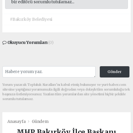
bir editörü sorumlu tutulamaz...
#Bakırköy Belediyesi
Okuyucu Yorumları
(0)
Gönder
Yorum yazarak Topluluk Kuralları’nı kabul etmiş bulunuyor ve yurt-haber.com
sitesine yaptığınız yorumunuzla ilgili doğrudan veya dolaylı tüm sorumluluğu tek
başınıza üstleniyorsunuz. Yazılan tüm yorumlardan site yönetimi hiçbir şekilde
sorumlu tutulamaz.
Anasayfa
Gündem
MHP Bakırköy İlçe Başkanı