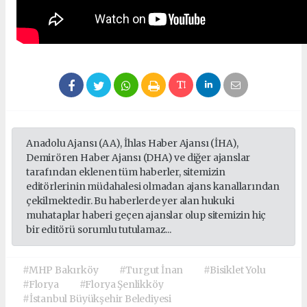
Anadolu Ajansı (AA), İhlas Haber Ajansı (İHA),
Demirören Haber Ajansı (DHA) ve diğer ajanslar
tarafından eklenen tüm haberler, sitemizin
editörlerinin müdahalesi olmadan ajans kanallarından
çekilmektedir. Bu haberlerde yer alan hukuki
muhataplar haberi geçen ajanslar olup sitemizin hiç
bir editörü sorumlu tutulamaz...
#MHP Bakırköy
#Turgut İnan
#Bisiklet Yolu
#Florya
#Florya Şenlikköy
#İstanbul Büyükşehir Belediyesi