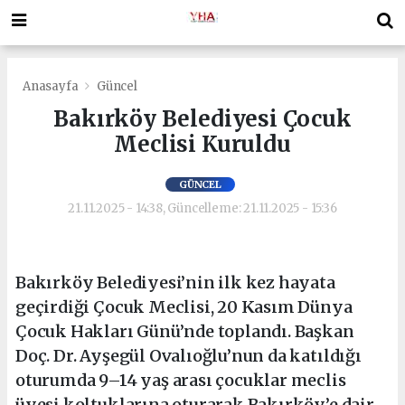
Anasayfa
Güncel
Bakırköy Belediyesi Çocuk
Meclisi Kuruldu
GÜNCEL
21.11.2025 - 14:38, Güncelleme: 21.11.2025 - 15:36
Bakırköy Belediyesi’nin ilk kez hayata
geçirdiği Çocuk Meclisi, 20 Kasım Dünya
Çocuk Hakları Günü’nde toplandı. Başkan
Doç. Dr. Ayşegül Ovalıoğlu’nun da katıldığı
oturumda 9–14 yaş arası çocuklar meclis
üyesi koltuklarına oturarak Bakırköy’e dair