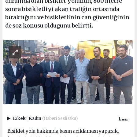
durumda olan bisiklet yolunun, 800 metre
sonra bisikletliyi akan trafiğin ortasında
bıraktığını ve bisikletlinin can güvenliğinin
de soz konusu oldugunu belirtti.
Erkek
|
Kadın
(Haberi Sesli Oku)
Bisiklet yolu hakkında basın açıklaması yaparak,