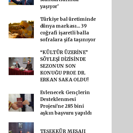
yaşıyor’
Türkiye bal üretiminde
dünya markası... 39
coğrafi işaretli balla
sofralara şifa taşınıyor
“KÜLTÜR ÜZERİNE”
SÖYLEŞİ DİZİSİNDE
SEZONUN SON
KONUĞU PROF. DR.
ERKAN SAKA OLDU!
Evlenecek Gençlerin
Desteklenmesi
Projesi'ne 285 bini
aşkın başvuru yapıldı
TEŞEKKÜR MESAJI