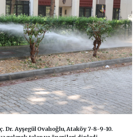
. Dr. Ayşegül Ovalıoğlu, Ataköy 7-8-9-10.