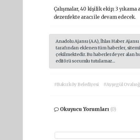
Çalışmalar,
40
kişilik
ekip;
3
yıkama
dezenfekte
aracı
ile
devam
edecek.
Anadolu Ajansı (AA), İhlas Haber Ajansı
tarafından eklenen tüm haberler, sitem
çekilmektedir. Bu haberlerde yer alan h
editörü sorumlu tutulamaz...
#Bakırköy Belediyesi
#Ayşegül Ovalıoğ
Okuyucu Yorumları
(0)