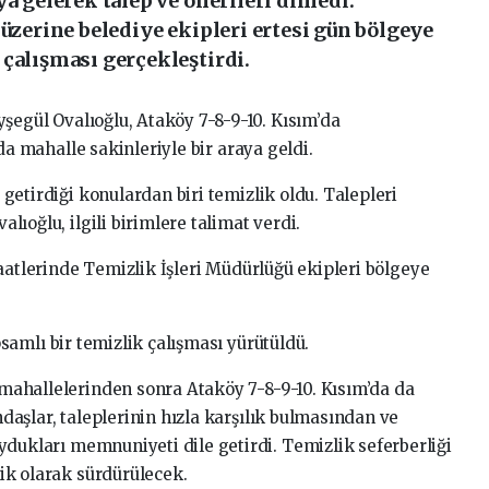
a gelerek talep ve önerileri dinledi.
 üzerine belediye ekipleri ertesi gün bölgeye
çalışması gerçekleştirdi.
yşegül
Ovalıoğlu,
Ataköy
7-8-9-10.
Kısım’da
nda
mahalle
sakinleriyle
bir
araya
geldi.
e
getirdiği
konulardan
biri
temizlik
oldu.
Talepleri
valıoğlu,
ilgili
birimlere
talimat
verdi.
aatlerinde
Temizlik
İşleri
Müdürlüğü
ekipleri
bölgeye
samlı
bir
temizlik
çalışması
yürütüldü.
mahallelerinden
sonra
Ataköy
7-8-9-10.
Kısım’da
da
ndaşlar,
taleplerinin
hızla
karşılık
bulmasından
ve
ydukları
memnuniyeti
dile
getirdi.
Temizlik
seferberliği
dik
olarak
sürdürülecek.