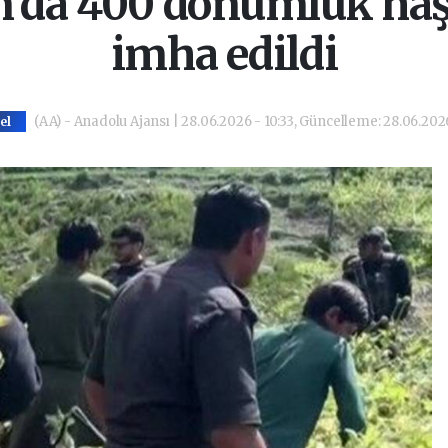
n'da 400 dönümlük haşh
imha edildi
(AA) - Anadolu Ajansı | 28.06.2026 - 10:33, Güncelleme: 28.06.2026
el