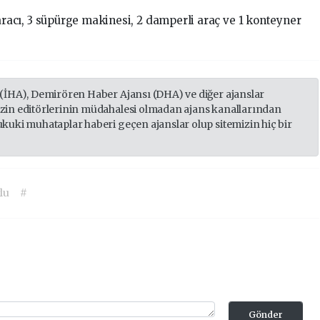
aracı,
3
süpürge
makinesi,
2
damperli
araç
ve
1
konteyner
 (İHA), Demirören Haber Ajansı (DHA) ve diğer ajanslar
izin editörlerinin müdahalesi olmadan ajans kanallarından
ukuki muhataplar haberi geçen ajanslar olup sitemizin hiç bir
lu
#
Gönder