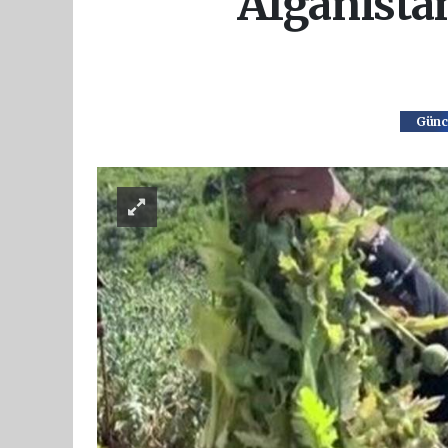
Afganista
Günc