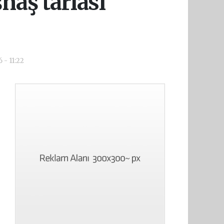
aş tarlası
 - 11:22