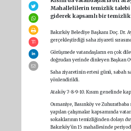
Kısım’da vatandaşlarla bir aray
Mahallelilerin temizlik talebi
giderek kapsamlı bir temizlik 
Bakırköy
Belediye
Başkanı
Doç.
Dr.
A
gerçekleştirdiği
saha
ziyareti
sırası
Görüşmede
vatandaşların
en
çok
dil
doğrudan
yerinde
dinleyen
Başkan
O
Saha
ziyaretinin
ertesi
günü,
sabah
s
yönlendirildi.
Ataköy
7-8-9-10.
Kısım
genelinde
kap
Osmaniye,
Basınköy
ve
Zuhuratbaba
yapılan
çalışmalar
kapsamında
vata
sokaklarının
temizliğinden
dolayı
du
Bakırköy’ün
15
mahallesinde
periyo