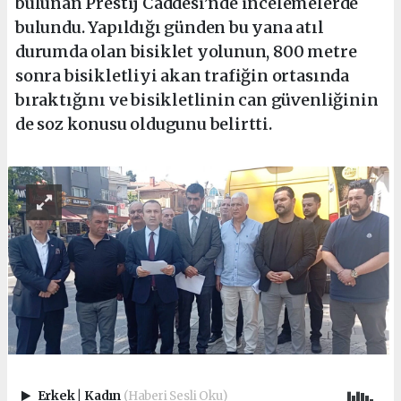
bulunan Prestij Caddesi’nde incelemelerde
bulundu. Yapıldığı günden bu yana atıl
durumda olan bisiklet yolunun, 800 metre
sonra bisikletliyi akan trafiğin ortasında
bıraktığını ve bisikletlinin can güvenliğinin
de soz konusu oldugunu belirtti.
Erkek
|
Kadın
(Haberi Sesli Oku)