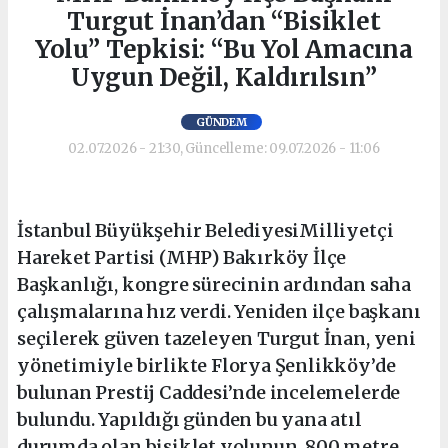
Turgut İnan’dan “Bisiklet
Yolu” Tepkisi: “Bu Yol Amacına
Uygun Değil, Kaldırılsın”
GÜNDEM
02.07.2026 - 21:30, Güncelleme: 09.07.2026 - 11:06
İstanbul Büyükşehir BelediyesiMilliyetçi
Hareket Partisi (MHP) Bakırköy İlçe
Başkanlığı, kongre sürecinin ardından saha
çalışmalarına hız verdi. Yeniden ilçe başkanı
seçilerek güven tazeleyen Turgut İnan, yeni
yönetimiyle birlikte Florya Şenlikköy’de
bulunan Prestij Caddesi’nde incelemelerde
bulundu. Yapıldığı günden bu yana atıl
durumda olan bisiklet yolunun, 800 metre