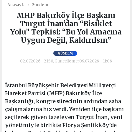
Anasayfa
Gündem
MHP Bakırköy İlçe Başkanı
Turgut İnan’dan “Bisiklet
Yolu” Tepkisi: “Bu Yol Amacına
Uygun Değil, Kaldırılsın”
GÜNDEM
02.07.2026 - 21:30, Güncelleme: 09.07.2026 - 11:06
İstanbul Büyükşehir BelediyesiMilliyetçi
Hareket Partisi (MHP) Bakırköy İlçe
Başkanlığı, kongre sürecinin ardından saha
çalışmalarına hız verdi. Yeniden ilçe başkanı
seçilerek güven tazeleyen Turgut İnan, yeni
yönetimiyle birlikte Florya Şenlikköy’de