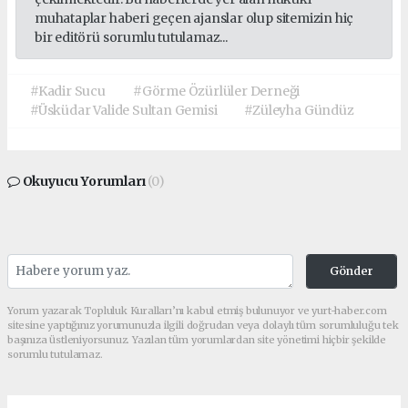
muhataplar haberi geçen ajanslar olup sitemizin hiç
bir editörü sorumlu tutulamaz...
#Kadir Sucu
#Görme Özürlüler Derneği
#Üsküdar Valide Sultan Gemisi
#Züleyha Gündüz
Okuyucu Yorumları
(0)
Gönder
Yorum yazarak Topluluk Kuralları’nı kabul etmiş bulunuyor ve yurt-haber.com
sitesine yaptığınız yorumunuzla ilgili doğrudan veya dolaylı tüm sorumluluğu tek
başınıza üstleniyorsunuz. Yazılan tüm yorumlardan site yönetimi hiçbir şekilde
sorumlu tutulamaz.