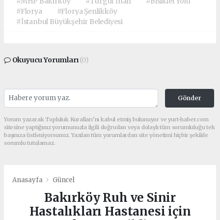
#MHP Bakırköy
#Turgut İnan
#Bisiklet Yolu
#Florya
#Florya Şenlikköy
#İstanbul Büyükşehir Belediyesi
Okuyucu Yorumları
(0)
Gönder
Yorum yazarak Topluluk Kuralları’nı kabul etmiş bulunuyor ve yurt-haber.com
sitesine yaptığınız yorumunuzla ilgili doğrudan veya dolaylı tüm sorumluluğu tek
başınıza üstleniyorsunuz. Yazılan tüm yorumlardan site yönetimi hiçbir şekilde
sorumlu tutulamaz.
Anasayfa
Güncel
Bakırköy Ruh ve Sinir
Hastalıkları Hastanesi için