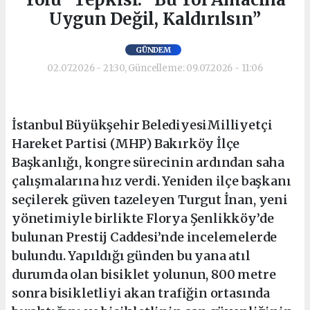
Uygun Değil, Kaldırılsın”
GÜNDEM
02.07.2026 - 21:30, Güncelleme: 09.07.2026 - 11:06
İstanbul Büyükşehir BelediyesiMilliyetçi
Hareket Partisi (MHP) Bakırköy İlçe
Başkanlığı, kongre sürecinin ardından saha
çalışmalarına hız verdi. Yeniden ilçe başkanı
seçilerek güven tazeleyen Turgut İnan, yeni
yönetimiyle birlikte Florya Şenlikköy’de
bulunan Prestij Caddesi’nde incelemelerde
bulundu. Yapıldığı günden bu yana atıl
durumda olan bisiklet yolunun, 800 metre
sonra bisikletliyi akan trafiğin ortasında