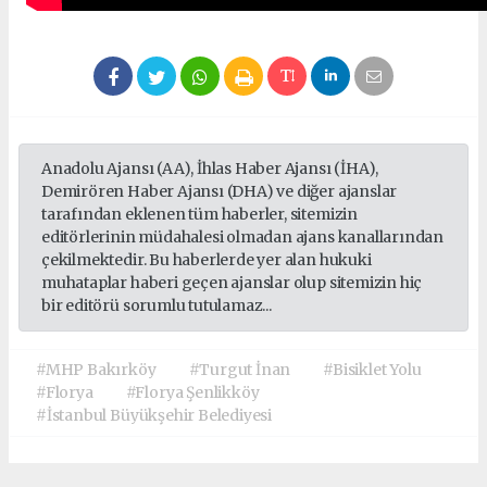
Anadolu Ajansı (AA), İhlas Haber Ajansı (İHA),
Demirören Haber Ajansı (DHA) ve diğer ajanslar
tarafından eklenen tüm haberler, sitemizin
editörlerinin müdahalesi olmadan ajans kanallarından
çekilmektedir. Bu haberlerde yer alan hukuki
muhataplar haberi geçen ajanslar olup sitemizin hiç
bir editörü sorumlu tutulamaz...
#MHP Bakırköy
#Turgut İnan
#Bisiklet Yolu
#Florya
#Florya Şenlikköy
#İstanbul Büyükşehir Belediyesi