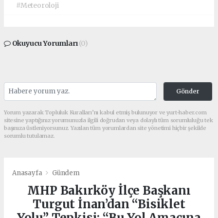
#Meteoroloji
Okuyucu Yorumları
(0)
Gönder
Yorum yazarak Topluluk Kuralları’nı kabul etmiş bulunuyor ve yurt-haber.com
sitesine yaptığınız yorumunuzla ilgili doğrudan veya dolaylı tüm sorumluluğu tek
başınıza üstleniyorsunuz. Yazılan tüm yorumlardan site yönetimi hiçbir şekilde
sorumlu tutulamaz.
Anasayfa
Gündem
MHP Bakırköy İlçe Başkanı
Turgut İnan’dan “Bisiklet
Yolu” Tepkisi: “Bu Yol Amacına