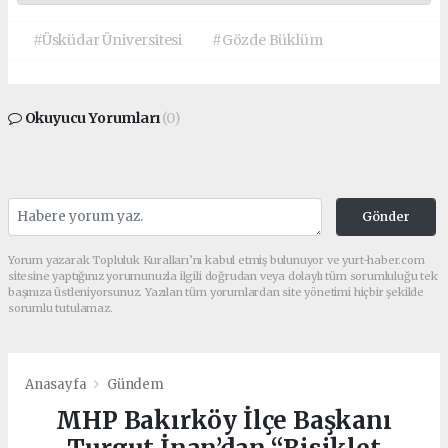
#Üsküdar Üniversitesi
#Gözde Büklüm
Okuyucu Yorumları
(0)
Gönder
Yorum yazarak Topluluk Kuralları’nı kabul etmiş bulunuyor ve yurt-haber.com
sitesine yaptığınız yorumunuzla ilgili doğrudan veya dolaylı tüm sorumluluğu tek
başınıza üstleniyorsunuz. Yazılan tüm yorumlardan site yönetimi hiçbir şekilde
sorumlu tutulamaz.
Anasayfa
Gündem
MHP Bakırköy İlçe Başkanı