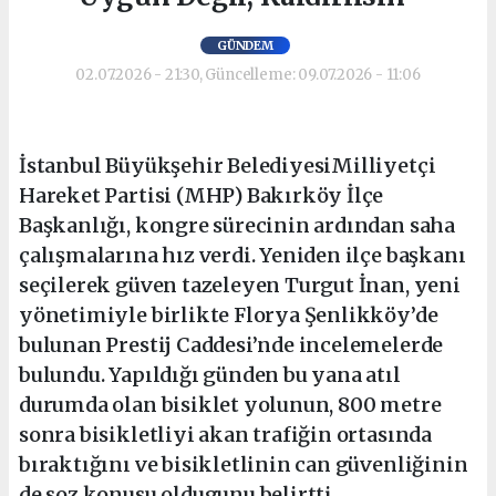
GÜNDEM
02.07.2026 - 21:30, Güncelleme: 09.07.2026 - 11:06
İstanbul Büyükşehir BelediyesiMilliyetçi
Hareket Partisi (MHP) Bakırköy İlçe
Başkanlığı, kongre sürecinin ardından saha
çalışmalarına hız verdi. Yeniden ilçe başkanı
seçilerek güven tazeleyen Turgut İnan, yeni
yönetimiyle birlikte Florya Şenlikköy’de
bulunan Prestij Caddesi’nde incelemelerde
bulundu. Yapıldığı günden bu yana atıl
durumda olan bisiklet yolunun, 800 metre
sonra bisikletliyi akan trafiğin ortasında
bıraktığını ve bisikletlinin can güvenliğinin
de soz konusu oldugunu belirtti.