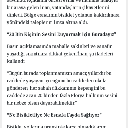
savundu. Açıklama öncesi esnaf ve mahalle halkıyla
bir araya gelen İnan, vatandaşların şikayetlerini
dinledi. Bölge esnafının bisiklet yolunun kaldırılması
yönündeki taleplerini imza altına aldı.
“20 Bin Kişinin Sesini Duyurmak İçin Buradayız”
Basın açıklamasında mahalle sakinleri ve esnafın
yaşadığı sıkıntılara dikkat çeken İnan, şu ifadeleri
kullandı:
“Bugün burada toplanmamızın amacı; yıllardır bu
caddede yaşayan, çocuğunu bu caddeden okula
gönderen, her sabah dükkanının kepengini bu
caddede açan 20 binden fazla Florya halkının sesini
bir nebze olsun duyurabilmektir.”
“Ne Bisikletliye Ne Esnafa Fayda Sağlıyor”
Bisiklet yollarına prensipte karşı olmadıklarını