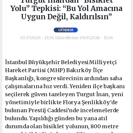
Turgut İnan’dan “Bisiklet
Yolu” Tepkisi: “Bu Yol Amacına
Uygun Değil, Kaldırılsın”
GÜNDEM
02.07.2026 - 21:30, Güncelleme: 09.07.2026 - 11:06
İstanbul Büyükşehir BelediyesiMilliyetçi
Hareket Partisi (MHP) Bakırköy İlçe
Başkanlığı, kongre sürecinin ardından saha
çalışmalarına hız verdi. Yeniden ilçe başkanı
seçilerek güven tazeleyen Turgut İnan, yeni
yönetimiyle birlikte Florya Şenlikköy’de
bulunan Prestij Caddesi’nde incelemelerde
bulundu. Yapıldığı günden bu yana atıl
durumda olan bisiklet yolunun, 800 metre