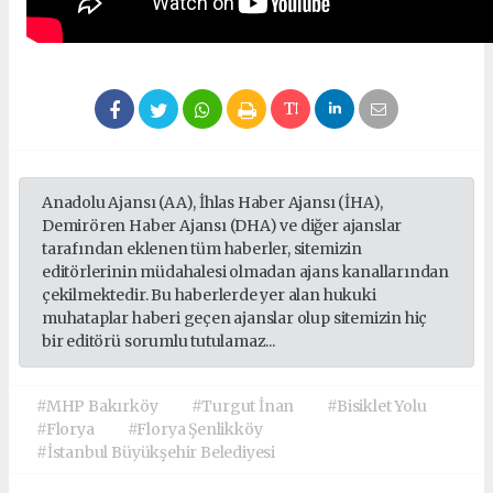
Anadolu Ajansı (AA), İhlas Haber Ajansı (İHA),
Demirören Haber Ajansı (DHA) ve diğer ajanslar
tarafından eklenen tüm haberler, sitemizin
editörlerinin müdahalesi olmadan ajans kanallarından
çekilmektedir. Bu haberlerde yer alan hukuki
muhataplar haberi geçen ajanslar olup sitemizin hiç
bir editörü sorumlu tutulamaz...
#MHP Bakırköy
#Turgut İnan
#Bisiklet Yolu
#Florya
#Florya Şenlikköy
#İstanbul Büyükşehir Belediyesi