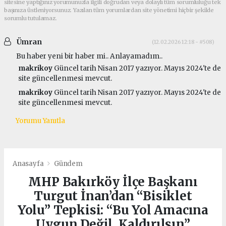
sitesine yaptığınız yorumunuzla ilgili doğrudan veya dolaylı tüm sorumluluğu tek
başınıza üstleniyorsunuz. Yazılan tüm yorumlardan site yönetimi hiçbir şekilde
sorumlu tutulamaz.
Ümran
(12.02.2026 12:18 - #508)
Bu haber yeni bir haber mi.. Anlayamadım..
makrikoy
Güncel tarih Nisan 2017 yazıyor. Mayıs 2024'te de
site güncellenmesi mevcut.
makrikoy
Güncel tarih Nisan 2017 yazıyor. Mayıs 2024'te de
site güncellenmesi mevcut.
Yorumu Yanıtla
Anasayfa
Gündem
MHP Bakırköy İlçe Başkanı
Turgut İnan’dan “Bisiklet
Yolu” Tepkisi: “Bu Yol Amacına
Uygun Değil, Kaldırılsın”