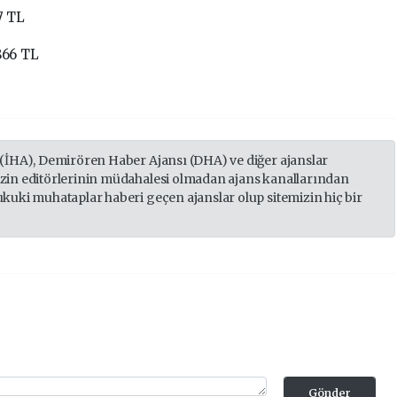
17 TL
.866 TL
 (İHA), Demirören Haber Ajansı (DHA) ve diğer ajanslar
izin editörlerinin müdahalesi olmadan ajans kanallarından
ukuki muhataplar haberi geçen ajanslar olup sitemizin hiç bir
Gönder