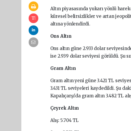
Altın piyasasında yukarı yönlü harek
küresel belirsizlikler ve artan jeopol
altına yönlendirdi.
Ons Altın
Ons altın güne 2.933 dolar seviyesind
ise 2.939 dolar seviyesi görüldü. Şu s
Gram Altın
Gram altın yeni güne 3.421 TL seviyes
3.431 TL seviyeleri kaydedildi. Şu da
Kapalıçarşı'da gram altın 3.482 TL alış
Çeyrek Altın
Alış: 5.704 TL