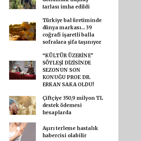
tarlası imha edildi
Türkiye bal üretiminde
dünya markası... 39
coğrafi işaretli balla
sofralara şifa taşınıyor
“KÜLTÜR ÜZERİNE”
SÖYLEŞİ DİZİSİNDE
SEZONUN SON
KONUĞU PROF. DR.
ERKAN SAKA OLDU!
Çiftçiye 350,9 milyon TL
destek ödemesi
hesaplarda
Aşırı terleme hastalık
habercisi olabilir