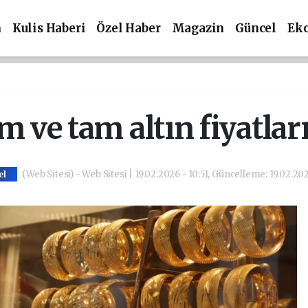
m
Kulis Haberi
Özel Haber
Magazin
Güncel
Ek
m ve tam altın fiyatlar
(Web Sitesi) - Web Sitesi | 19.02.2026 - 10:51, Güncelleme: 19.02.202
el