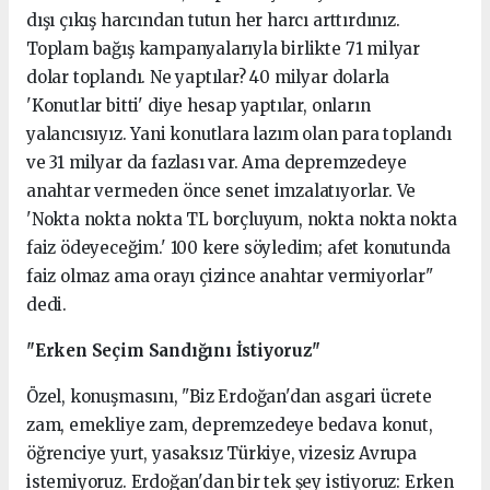
dışı çıkış harcından tutun her harcı arttırdınız.
Toplam bağış kampanyalarıyla birlikte 71 milyar
dolar toplandı. Ne yaptılar? 40 milyar dolarla
'Konutlar bitti' diye hesap yaptılar, onların
yalancısıyız. Yani konutlara lazım olan para toplandı
ve 31 milyar da fazlası var. Ama depremzedeye
anahtar vermeden önce senet imzalatıyorlar. Ve
'Nokta nokta nokta TL borçluyum, nokta nokta nokta
faiz ödeyeceğim.' 100 kere söyledim; afet konutunda
faiz olmaz ama orayı çizince anahtar vermiyorlar"
dedi.
"Erken Seçim Sandığını İstiyoruz"
Özel, konuşmasını, "Biz Erdoğan'dan asgari ücrete
zam, emekliye zam, depremzedeye bedava konut,
öğrenciye yurt, yasaksız Türkiye, vizesiz Avrupa
istemiyoruz. Erdoğan'dan bir tek şey istiyoruz: Erken