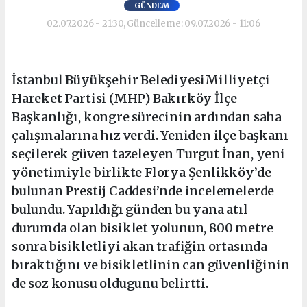
GÜNDEM
02.07.2026 - 21:30, Güncelleme: 09.07.2026 - 11:06
İstanbul Büyükşehir BelediyesiMilliyetçi
Hareket Partisi (MHP) Bakırköy İlçe
Başkanlığı, kongre sürecinin ardından saha
çalışmalarına hız verdi. Yeniden ilçe başkanı
seçilerek güven tazeleyen Turgut İnan, yeni
yönetimiyle birlikte Florya Şenlikköy’de
bulunan Prestij Caddesi’nde incelemelerde
bulundu. Yapıldığı günden bu yana atıl
durumda olan bisiklet yolunun, 800 metre
sonra bisikletliyi akan trafiğin ortasında
bıraktığını ve bisikletlinin can güvenliğinin
de soz konusu oldugunu belirtti.