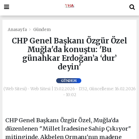
Anasayfa
Gündem
CHP Genel Başkanı Özgür Özel
Muğla'da konuştu: 'Bu
günahkar Erdoğan’a ‘dur’
deyin'
GÜNDEM
(Web Sitesi) - Web Sitesi | 15.02.2026 - 17:32, Güncelleme: 16.02.2026
- 10:02
CHP Genel Başkanı Özgür Özel, Muğla'da
düzenlenen "Millet İradesine Sahip Çıkıyor"
mitinginde, Akbelen Ormanı'nın madene