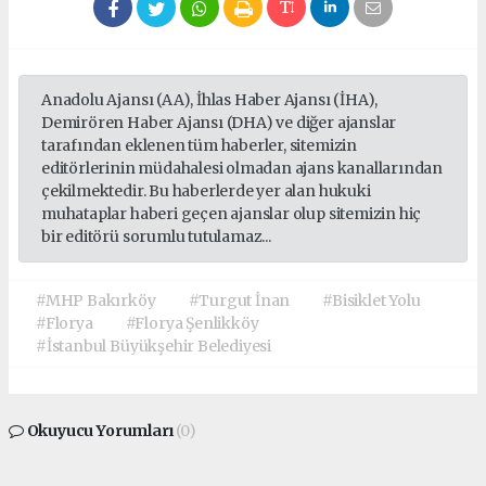
Anadolu Ajansı (AA), İhlas Haber Ajansı (İHA),
Demirören Haber Ajansı (DHA) ve diğer ajanslar
tarafından eklenen tüm haberler, sitemizin
editörlerinin müdahalesi olmadan ajans kanallarından
çekilmektedir. Bu haberlerde yer alan hukuki
muhataplar haberi geçen ajanslar olup sitemizin hiç
bir editörü sorumlu tutulamaz...
#MHP Bakırköy
#Turgut İnan
#Bisiklet Yolu
#Florya
#Florya Şenlikköy
#İstanbul Büyükşehir Belediyesi
Okuyucu Yorumları
(0)