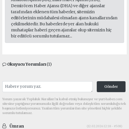
Demirören Haber Ajansı (DHA) ve diğer ajanslar
tarafından eklenen tüm haberler, sitemizin
editörlerinin müdahalesi olmadan ajans kanallarından
çekilmektedir. Bu haberlerde yer alan hukuki
muhataplar haberi geçen ajanslar olup sitemizin hiç
bir editörü sorumlu tutulamaz...
Okuyucu Yorumları
(1)
Gönder
Yorum yazarak Topluluk Kuralları’nı kabul etmiş bulunuyor ve yurt-haber.com
sitesine yaptığınız yorumunuzla ilgili doğrudan veya dolaylı tüm sorumluluğu tek
başınıza üstleniyorsunuz. Yazılan tüm yorumlardan site yönetimi hiçbir şekilde
sorumlu tutulamaz.
Ümran
(12.02.2026 12:18 - #508)