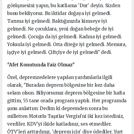
görüşmesini yapın, bu katliama 'Dur' deyin. Sizden
bunu bekliyoruz. Bu iktidar doğaya iyi gelmedi.
Tarıma iyi gelmedi. Baktığınızda kimseye iyi
gelmedi. Ne çocuklara, yeni doğan bebeğe de iyi
gelmedi. Çocuğa da iyi gelmedi. Kadına iyi gelmedi.
Yoksula iyi gelmedi. Orta direğe iyi gelmedi. Memura,
işçiye iyi gelmedi. Çiftçiye de iyi gelmedi" dedi.
"Afet Konutunda Faiz Olmaz"
Özel, depremzedelere yapılan yardımlarla ilgili
olarak, "Buradan deprem bölgesine bir kez daha
selam olsun. Biliyorsunuz deprem bölgesine bir hafta
gittim, 55 tane orada program yaptık. Her programda
şunu anlattım: Dedim ki depremden sonra bu
milletten Motorlu Taşıtlar Vergisi'ni iki kez istediniz,
verdiler. KDV'yi ikide katladınız, ses etmediler.
ÖTV'leri arttırdınız, 'deprem için' diye ödediler. Yurt