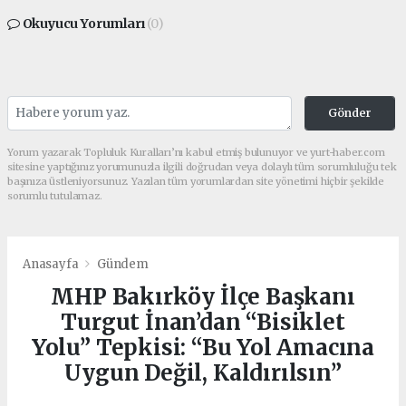
Okuyucu Yorumları
(0)
Gönder
Yorum yazarak Topluluk Kuralları’nı kabul etmiş bulunuyor ve yurt-haber.com
sitesine yaptığınız yorumunuzla ilgili doğrudan veya dolaylı tüm sorumluluğu tek
başınıza üstleniyorsunuz. Yazılan tüm yorumlardan site yönetimi hiçbir şekilde
sorumlu tutulamaz.
Anasayfa
Gündem
MHP Bakırköy İlçe Başkanı
Turgut İnan’dan “Bisiklet
Yolu” Tepkisi: “Bu Yol Amacına
Uygun Değil, Kaldırılsın”