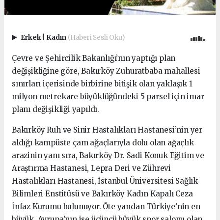
Erkek
|
Kadın
(Haberi Sesli Oku)
Çevre ve Şehircilik Bakanlığı’nın yaptığı plan
değişikliğine göre, Bakırköy Zuhuratbaba mahallesi
sınırları içerisinde birbirine bitişik olan yaklaşık 1
milyon metrekare büyüklüğündeki 5 parsel için imar
planı değişikliği yapıldı.
Bakırköy Ruh ve Sinir Hastalıkları Hastanesi’nin yer
aldığı kampüste çam ağaçlarıyla dolu olan ağaçlık
arazinin yanı sıra, Bakırköy Dr. Sadi Konuk Eğitim ve
Araştırma Hastanesi, Lepra Deri ve Zührevi
Hastalıkları Hastanesi, İstanbul Üniversitesi Sağlık
Bilimleri Enstitüsü ve Bakırköy Kadın Kapalı Ceza
İnfaz Kurumu bulunuyor. Öte yandan Türkiye’nin en
büyük, Avrupa’nın ise üçüncü büyük spor salonu olan