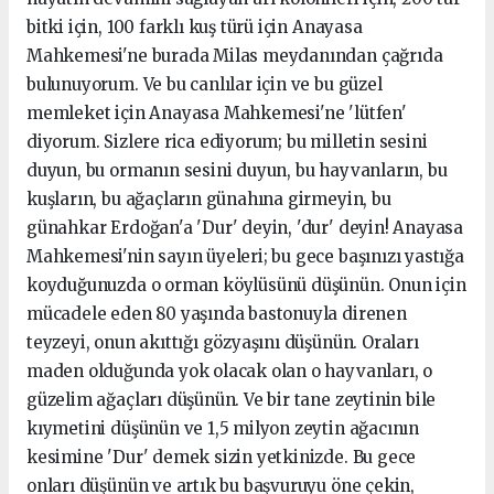
bitki için, 100 farklı kuş türü için Anayasa
Mahkemesi'ne burada Milas meydanından çağrıda
bulunuyorum. Ve bu canlılar için ve bu güzel
memleket için Anayasa Mahkemesi'ne 'lütfen'
diyorum. Sizlere rica ediyorum; bu milletin sesini
duyun, bu ormanın sesini duyun, bu hayvanların, bu
kuşların, bu ağaçların günahına girmeyin, bu
günahkar Erdoğan'a 'Dur' deyin, 'dur' deyin! Anayasa
Mahkemesi'nin sayın üyeleri; bu gece başınızı yastığa
koyduğunuzda o orman köylüsünü düşünün. Onun için
mücadele eden 80 yaşında bastonuyla direnen
teyzeyi, onun akıttığı gözyaşını düşünün. Oraları
maden olduğunda yok olacak olan o hayvanları, o
güzelim ağaçları düşünün. Ve bir tane zeytinin bile
kıymetini düşünün ve 1,5 milyon zeytin ağacının
kesimine 'Dur' demek sizin yetkinizde. Bu gece
onları düşünün ve artık bu başvuruyu öne çekin,