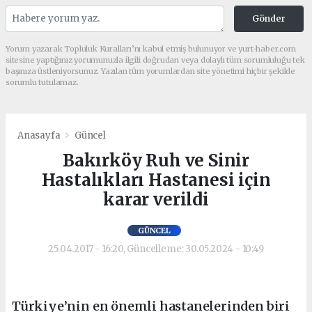
Gönder
Yorum yazarak Topluluk Kuralları’nı kabul etmiş bulunuyor ve yurt-haber.com
sitesine yaptığınız yorumunuzla ilgili doğrudan veya dolaylı tüm sorumluluğu tek
başınıza üstleniyorsunuz. Yazılan tüm yorumlardan site yönetimi hiçbir şekilde
sorumlu tutulamaz.
Anasayfa
Güncel
Bakırköy Ruh ve Sinir
Hastalıkları Hastanesi için
karar verildi
GÜNCEL
25.04.2017 - 16:20, Güncelleme: 30.05.2024 - 10:49
Türkiye’nin en önemli hastanelerinden biri