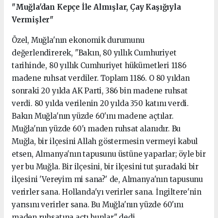
"Muğla'dan Kepçe İle Almışlar, Çay Kaşığıyla
Vermişler"
Özel, Muğla'nın ekonomik durumunu
değerlendirerek, "Bakın, 80 yıllık Cumhuriyet
tarihinde, 80 yıllık Cumhuriyet hükümetleri 1186
madene ruhsat verdiler. Toplam 1186. O 80 yıldan
sonraki 20 yılda AK Parti, 386 bin madene ruhsat
verdi. 80 yılda verilenin 20 yılda 350 katını verdi.
Bakın Muğla'nın yüzde 60'ını madene açtılar.
Muğla'nın yüzde 60'ı maden ruhsat alanıdır. Bu
Muğla, bir ilçesini Allah göstermesin vermeyi kabul
etsen, Almanya'nın tapusunu üstüne yaparlar; öyle bir
yer bu Muğla. Bir ilçesini, bir ilçesini tut şuradaki bir
ilçesini 'Vereyim mi sana?' de, Almanya'nın tapusunu
verirler sana. Hollanda'yı verirler sana. İngiltere'nin
yarısını verirler sana. Bu Muğla'nın yüzde 60'ını
maden ruhsatına açtı bunlar" dedi.