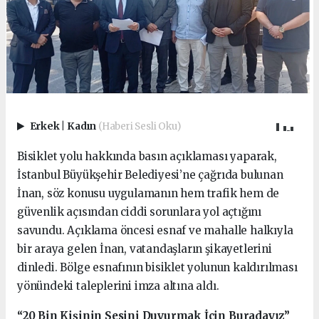
Erkek
|
Kadın
(Haberi Sesli Oku)
Bisiklet yolu hakkında basın açıklaması yaparak,
İstanbul Büyükşehir Belediyesi’ne çağrıda bulunan
İnan, söz konusu uygulamanın hem trafik hem de
güvenlik açısından ciddi sorunlara yol açtığını
savundu. Açıklama öncesi esnaf ve mahalle halkıyla
bir araya gelen İnan, vatandaşların şikayetlerini
dinledi. Bölge esnafının bisiklet yolunun kaldırılması
yönündeki taleplerini imza altına aldı.
“20 Bin Kişinin Sesini Duyurmak İçin Buradayız”