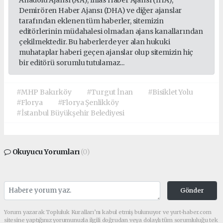
Anadolu Ajansı (AA), İhlas Haber Ajansı (İHA),
Demirören Haber Ajansı (DHA) ve diğer ajanslar
tarafından eklenen tüm haberler, sitemizin
editörlerinin müdahalesi olmadan ajans kanallarından
çekilmektedir. Bu haberlerde yer alan hukuki
muhataplar haberi geçen ajanslar olup sitemizin hiç
bir editörü sorumlu tutulamaz...
#MHP Bakırköy
#Turgut İnan
#Bisiklet Yolu
#Florya
#Florya Şenlikköy
#İstanbul Büyükşehir Belediyesi
Okuyucu Yorumları
(0)
Gönder
Yorum yazarak Topluluk Kuralları’nı kabul etmiş bulunuyor ve yurt-haber.com
sitesine yaptığınız yorumunuzla ilgili doğrudan veya dolaylı tüm sorumluluğu tek