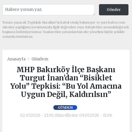
Gönder
Yorum yazarak Topluluk Kuralları’nı kabul etmiş bulunuyor ve yurt-haber.com
sitesine yaptığınız yorumunuzla ilgili doğrudan veya dolaylı tüm sorumluluğu tek
başınıza üstleniyorsunuz. Yazılan tüm yorumlardan site yönetimi hiçbir şekilde
sorumlu tutulamaz.
Anasayfa
Gündem
MHP Bakırköy İlçe Başkanı
Turgut İnan’dan “Bisiklet
Yolu” Tepkisi: “Bu Yol Amacına
Uygun Değil, Kaldırılsın”
GÜNDEM
02.07.2026 - 21:30, Güncelleme: 09.07.2026 - 11:06