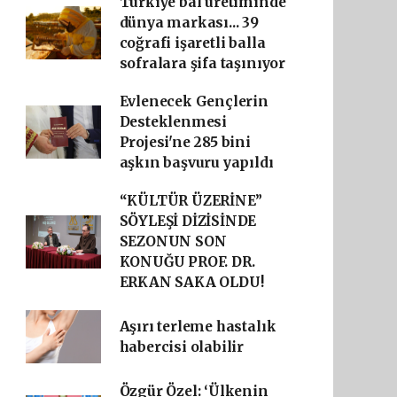
Türkiye bal üretiminde
dünya markası... 39
coğrafi işaretli balla
sofralara şifa taşınıyor
Evlenecek Gençlerin
Desteklenmesi
Projesi'ne 285 bini
aşkın başvuru yapıldı
“KÜLTÜR ÜZERİNE”
SÖYLEŞİ DİZİSİNDE
SEZONUN SON
KONUĞU PROF. DR.
ERKAN SAKA OLDU!
Aşırı terleme hastalık
habercisi olabilir
Özgür Özel: ‘Ülkenin