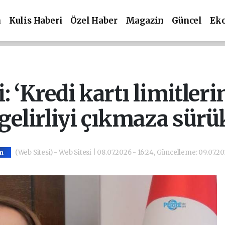
m
Kulis Haberi
Özel Haber
Magazin
Güncel
Ek
i: ‘Kredi kartı limitl
gelirliyi çıkmaza sürü
(Web Sitesi) - Web Sitesi | 08.07.2026 - 16:24, Güncelleme: 09.07.20
m