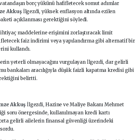
e vatandaşın borç yükünü hafifletecek somut adımlar
ze Akkuş
İlgezdi, yüksek enflasyon altında ezilen
paketi açıklanması gerektiğini söyledi.
 ihtiyaç maddelerine erişimini zorlaştıracak limit
fletecek faiz indirimi veya yapılandırma gibi alternatif bir
rini kullandı.
in yeterli olmayacağını vurgulayan İlgezdi, dar gelirli
amu bankaları aracılığıyla düşük faizli kapatma kredisi gibi
tiğini belirtti.
mze Akkuş
İlgezdi, Hazine ve Maliye Bakanı Mehmet
iği soru önergesinde, kullanılmayan kredi kartı
orta gelirli ailelerin finansal güvenliği üzerindeki
 sordu.