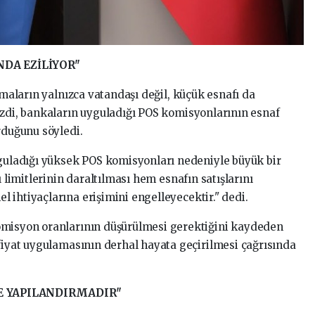
DA EZİLİYOR"
amaların yalnızca vatandaşı değil, küçük esnafı da
ezdi, bankaların uyguladığı POS komisyonlarının esnaf
rduğunu söyledi.
yguladığı yüksek POS komisyonları nedeniyle büyük bir
ı limitlerinin daraltılması hem esnafın satışlarını
 ihtiyaçlarına erişimini engelleyecektir." dedi.
omisyon oranlarının düşürülmesi gerektiğini kaydeden
 fiyat uygulamasının derhal hayata geçirilmesi çağrısında
VE YAPILANDIRMADIR"