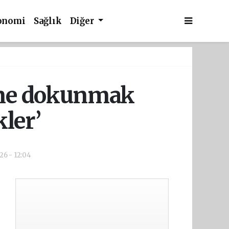
onomi
Sağlık
Diğer
erine dokunmak
kler’
26 - 12:04