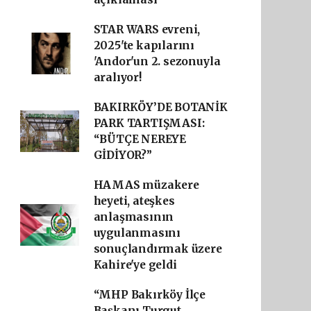
STAR WARS evreni,
2025'te kapılarını
'Andor'un 2. sezonuyla
aralıyor!
BAKIRKÖY’DE BOTANİK
PARK TARTIŞMASI:
“BÜTÇE NEREYE
GİDİYOR?”
HAMAS müzakere
heyeti, ateşkes
anlaşmasının
uygulanmasını
sonuçlandırmak üzere
Kahire'ye geldi
“MHP Bakırköy İlçe
Başkanı Turgut