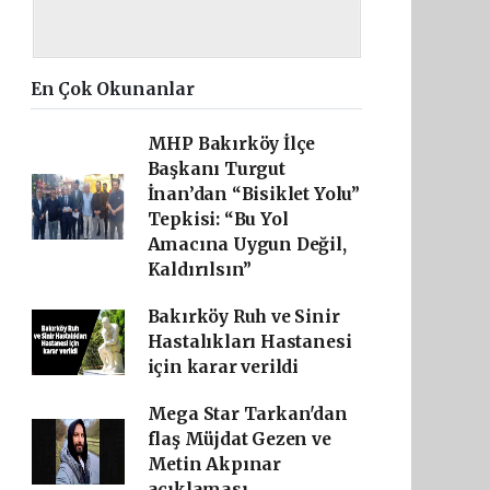
En Çok Okunanlar
MHP Bakırköy İlçe
Başkanı Turgut
İnan’dan “Bisiklet Yolu”
Tepkisi: “Bu Yol
Amacına Uygun Değil,
Kaldırılsın”
Bakırköy Ruh ve Sinir
Hastalıkları Hastanesi
için karar verildi
Mega Star Tarkan'dan
flaş Müjdat Gezen ve
Metin Akpınar
açıklaması