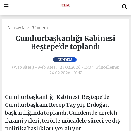
Anasayfa
Gündem
Cumhurbaşkanlığı Kabinesi
Beştepe’de toplandı
GÜNDEM
(Web Sitesi) - Web Sitesi | 23.02.2026 - 16:04, Güncelleme:
24.02.2026 - 10:17
Cumhurbaşkanlığı Kabinesi, Beştepe'de
Cumhurbaşkanı Recep Tayyip Erdoğan
başkanlığında toplandı. Gündemde emekli
ikramiyeleri, terörle mücadele süreci ve dış
politika başlıkları yer alıyor.