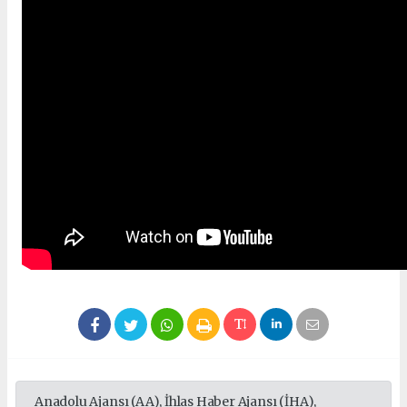
Anadolu Ajansı (AA), İhlas Haber Ajansı (İHA),