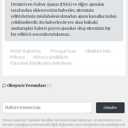
Demirören Haber Ajansı (DHA) ve diğer ajanslar
tarafından eklenen tüm haberler, sitemizin
editörlerinin müdahalesi olmadan ajans kanallarından
çekilmektedir. Bu haberlerde yer alan hukuki
muhataplar haberi geçen ajanslar olup sitemizin hiç
bir editörü sorumlu tutulamaz...
#MHP Bakırköy
#Turgut İnan
#Bisiklet Yolu
#Florya
#Florya Şenlikköy
#İstanbul Büyükşehir Belediyesi
Okuyucu Yorumları
(0)
Gönder
Yorum yazarak Topluluk Kuralları’nı kabul etmiş bulunuyor ve yurt-haber.com
sitesine yaptığınız yorumunuzla ilgili doğrudan veya dolaylı tüm sorumluluğu tek