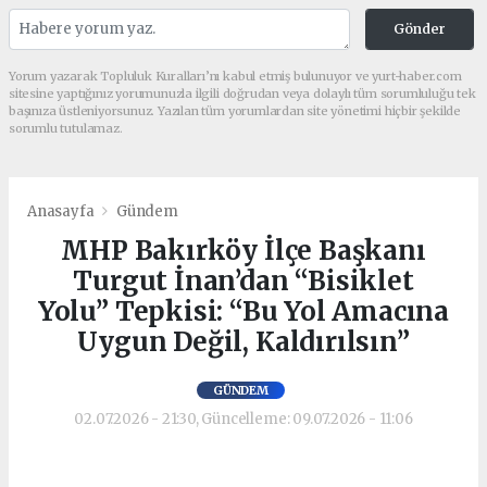
Gönder
Yorum yazarak Topluluk Kuralları’nı kabul etmiş bulunuyor ve yurt-haber.com
sitesine yaptığınız yorumunuzla ilgili doğrudan veya dolaylı tüm sorumluluğu tek
başınıza üstleniyorsunuz. Yazılan tüm yorumlardan site yönetimi hiçbir şekilde
sorumlu tutulamaz.
Anasayfa
Gündem
MHP Bakırköy İlçe Başkanı
Turgut İnan’dan “Bisiklet
Yolu” Tepkisi: “Bu Yol Amacına
Uygun Değil, Kaldırılsın”
GÜNDEM
02.07.2026 - 21:30, Güncelleme: 09.07.2026 - 11:06