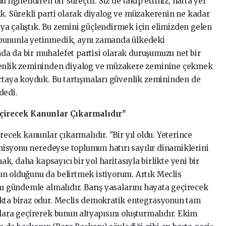
ilgilendiren bir süreçtir. Siz de takip ettiniz, hatta yer
uk. Sürekli parti olarak diyalog ve müzakerenin ne kadar
a çalıştık. Bu zemini güçlendirmek için elimizden gelen
 bununla yetinmedik, aynı zamanda ülkedeki
a da bir muhalefet partisi olarak duruşumuzu net bir
üvenlik zemininden diyalog ve müzakere zeminine çekmek
ortaya koyduk. Bu tartışmaları güvenlik zemininden de
dedi.
eçirecek Kanunlar Çıkarmalıdır"
recek kanunlar çıkarmalıdır. "Bir yıl oldu. Yeterince
Komisyonu neredeyse toplumun hatırı sayılır dinamiklerini
mak, daha kapsayıcı bir yol haritasıyla birlikte yeni bir
n olduğunu da belirtmek istiyorum. Artık Meclis
nı gündemle almalıdır. Barış yasalarını hayata geçirecek
okta biraz odur. Meclis demokratik entegrasyonun tam
lara geçirerek bunun altyapısını oluşturmalıdır. Ekim