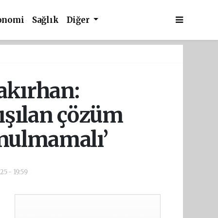
onomi
Sağlık
Diğer
akırhan:
tışılan çözüm
onulmamalı’
25 - 19:59