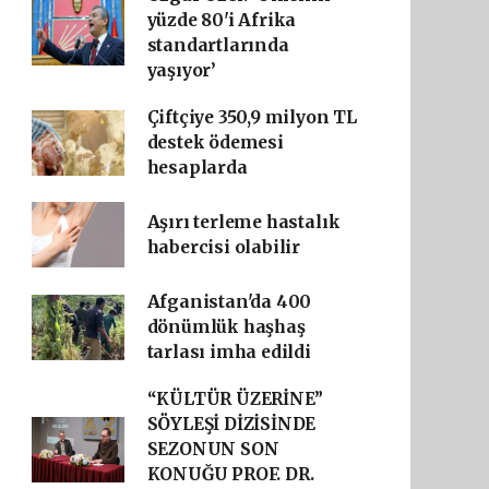
yüzde 80'i Afrika
standartlarında
yaşıyor’
Çiftçiye 350,9 milyon TL
destek ödemesi
hesaplarda
Aşırı terleme hastalık
habercisi olabilir
Afganistan'da 400
dönümlük haşhaş
tarlası imha edildi
“KÜLTÜR ÜZERİNE”
SÖYLEŞİ DİZİSİNDE
SEZONUN SON
KONUĞU PROF. DR.