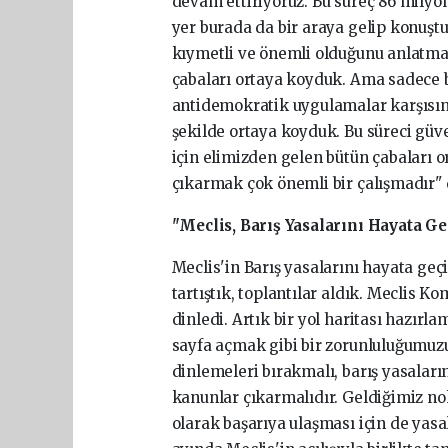
devam ettiriyoruz. Bu süreç 86 milyonu 
yer burada da bir araya gelip konuşt
kıymetli ve önemli olduğunu anlatmay
çabaları ortaya koyduk. Ama sadece
antidemokratik uygulamalar karşısınd
şekilde ortaya koyduk. Bu süreci g
için elimizden gelen bütün çabaları 
çıkarmak çok önemli bir çalışmadır" 
"Meclis, Barış Yasalarını Hayata G
Meclis'in Barış yasalarını hayata geçi
tartıştık, toplantılar aldık. Meclis 
dinledi. Artık bir yol haritası hazırla
sayfa açmak gibi bir zorunluluğumuzu
dinlemeleri bırakmalı, barış yasaları
kanunlar çıkarmalıdır. Geldiğimiz n
olarak başarıya ulaşması için de yasa