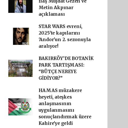
flaş Müjdat Gezen ve
Metin Akpınar
açıklaması
STAR WARS evreni,
2025'te kapılarını
'Andor'un 2. sezonuyla
aralıyor!
BAKIRKÖY’DE BOTANİK
PARK TARTIŞMASI:
“BÜTÇE NEREYE
GİDİYOR?”
HAMAS müzakere
heyeti, ateşkes
anlaşmasının
uygulanmasını
sonuçlandırmak üzere
Kahire'ye geldi