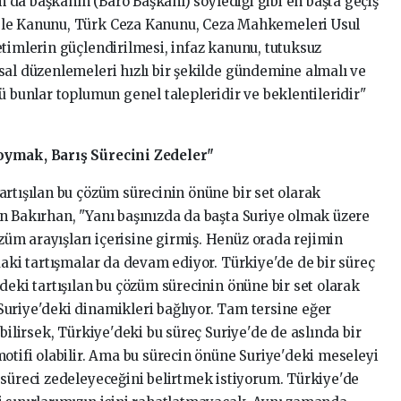
am da başkanın (Baro Başkanı) söylediği gibi en başta geçiş
ele Kanunu, Türk Ceza Kanunu, Ceza Mahkemeleri Usul
etimlerin güçlendirilmesi, infaz kanunu, tutuksuz
sal düzenlemeleri hızlı bir şekilde gündemine almalı ve
ü bunlar toplumun genel talepleridir ve beklentileridir"
oymak, Barış Sürecini Zedeler"
rtışılan bu çözüm sürecinin önüne bir set olarak
n Bakırhan, "Yanı başınızda da başta Suriye olmak üzere
m arayışları içerisine girmiş. Henüz orada rejimin
daki tartışmalar da devam ediyor. Türkiye'de de bir süreç
deki tartışılan bu çözüm sürecinin önüne bir set olarak
uriye'deki dinamikleri bağlıyor. Tam tersine eğer
bilirsek, Türkiye'deki bu süreç Suriye'de de aslında bir
otifi olabilir. Ama bu sürecin önüne Suriye'deki meseleyi
 süreci zedeleyeceğini belirtmek istiyorum. Türkiye'de