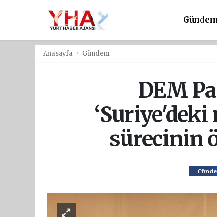
Günde
Anasayfa
Gündem
DEM Par
‘Suriye'deki
sürecinin 
Günd