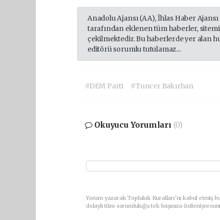
Anadolu Ajansı (AA), İhlas Haber Ajansı
tarafından eklenen tüm haberler, sitem
çekilmektedir. Bu haberlerde yer alan h
editörü sorumlu tutulamaz...
#DEM Parti
#Tuncer Bakırhan
Okuyucu Yorumları
(0)
Yorum yazarak Topluluk Kuralları’nı kabul etmiş bu
dolaylı tüm sorumluluğu tek başınıza üstleniyorsun