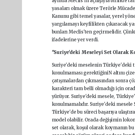
ayında Meclis'in açılışıyla birlikte t
yasaları olmak üzere Terörle Mücad
Kanunu gibi temel yasalar, yerel yön
yargılamayı keyfilikten çıkaracak ya
bunları Meclis'ten geçirmelidir. Çünk
ifadelerine yer verdi.
"Suriye'deki Meseleyi Set Olarak K
Suriye'deki meselenin Türkiye'deki ta
konulmaması gerektiğiniN altını çize
çatışmalardan çıkmasından sonra çözü
karakteri tam belli olmadığı için ora
yürüyor. Suriye'deki mesele, Türkiye'
konulmamalıdır. Suriye'deki mesele S
Türkiye'de bu süreci başarıya ulaştıra
model olabilir. Orada değişimin lokom
set olarak, koşul olarak koymanın bu