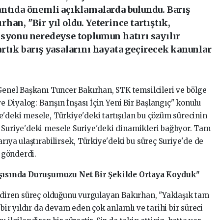
antıda önemli açıklamalarda bulundu. Barış
an, "Bir yıl oldu. Yeterince tartıştık,
isyonu neredeyse toplumun hatırı sayılır
rtık barış yasalarını hayata geçirecek kanunlar
Genel Başkanı Tuncer Bakırhan, STK temsilcileri ve bölge
ve Diyalog: Barışın İnşası İçin Yeni Bir Başlangıç" konulu
e'deki mesele, Türkiye'deki tartışılan bu çözüm sürecinin
 Suriye'deki mesele Suriye'deki dinamikleri bağlıyor. Tam
rıya ulaştırabilirsek, Türkiye'deki bu süreç Suriye'de de
i gönderdi.
ısında Duruşumuzu Net Bir Şekilde Ortaya Koyduk"
endiren süreç olduğunu vurgulayan Bakırhan, "Yaklaşık tam
 bir yıldır da devam eden çok anlamlı ve tarihi bir süreci