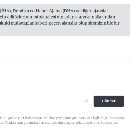
 (İHA), Demirören Haber Ajansı (DHA) ve diğer ajanslar
izin editörlerinin müdahalesi olmadan ajans kanallarından
ukuki muhataplar haberi geçen ajanslar olup sitemizin hiç bir
Gönder
lunuyor ve yurt-haber.com sitesine yaptığınız yorumunuzla ilgili doğrudan veya
uz. Yazılan tüm yorumlardan site yönetimi hiçbir şekilde sorumlu tutulamaz.