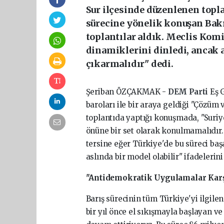
Sur ilçesinde düzenlenen topl
sürecine yönelik konuşan Bakırh
toplantılar aldık. Meclis Kom
dinamiklerini dinledi, ancak a
çıkarmalıdır" dedi.
Şeriban ÖZÇAKMAK -
DEM Parti
Eş 
baroları ile bir araya geldiği "Çözüm 
toplantıda yaptığı konuşmada, "Suriy
önüne bir set olarak konulmamalıdır.
tersine eğer Türkiye'de bu süreci başa
aslında bir model olabilir" ifadelerin
"Antidemokratik Uygulamalar Karş
Barış sürecinin tüm Türkiye'yi ilgil
bir yıl önce el sıkışmayla başlayan ve