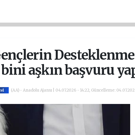
ençlerin Desteklenmes
 bini aşkın başvuru yap
(AA) - Anadolu Ajansı | 04.07.2026 - 14:22, Güncelleme: 04.07.2026
el