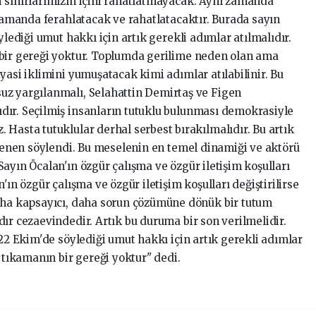
 sınırlarımızın içini rahatlatmayacak. Aynı zamanda
 zamanda ferahlatacak ve rahatlatacaktır. Burada sayın
ylediği umut hakkı için artık gerekli adımlar atılmalıdır.
 bir gereği yoktur. Toplumda gerilime neden olan ama
yasi iklimini yumuşatacak kimi adımlar atılabilinir. Bu
uz yargılanmalı, Selahattin Demirtaş ve Figen
dır. Seçilmiş insanların tutuklu bulunması demokrasiyle
Hasta tutuklular derhal serbest bırakılmalıdır. Bu artık
ylenen söylendi. Bu meselenin en temel dinamiği ve aktörü
ayın Öcalan'ın özgür çalışma ve özgür iletişim koşulları
'ın özgür çalışma ve özgür iletişim koşulları değiştirilirse
daha kapsayıcı, daha sorun çözümüne dönük bir tutum
ır cezaevindedir. Artık bu duruma bir son verilmelidir.
 22 Ekim'de söylediği umut hakkı için artık gerekli adımlar
ı tıkamanın bir gereği yoktur" dedi.