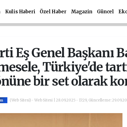
m
Kulis Haberi
Özel Haber
Magazin
Güncel
Ek
ti Eş Genel Başkanı B
 mesele, Türkiye'de tar
önüne bir set olarak k
(Web Sitesi) - Web Sitesi | 28.09.2025 - 17:29, Güncelleme: 29.09.20
em