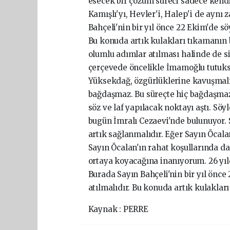
esecek bir çözüm süreci sadece kendi
Kamışlı'yı, Hevler'i, Halep'i de aynı
Bahçeli'nin bir yıl önce 22 Ekim'de sö
Bu konuda artık kulakları tıkamanın
olumlu adımlar atılması halinde de si
çerçevede öncelikle İmamoğlu tutuks
Yüksekdağ, özgürlüklerine kavuşmalı
bağdaşmaz. Bu süreçte hiç bağdaşmaz. 
söz ve laf yapılacak noktayı aştı. Sö
bugün İmralı Cezaevi'nde bulunuyor. S
artık sağlanmalıdır. Eğer Sayın Öcalan
Sayın Öcalan'ın rahat koşullarında 
ortaya koyacağına inanıyorum. 26 yıld
Burada Sayın Bahçeli'nin bir yıl önce
atılmalıdır. Bu konuda artık kulaklar
Kaynak : PERRE