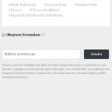
#MHP Bakırköy
#Turgut İnan
#Bisiklet Yolu
#Florya
#Florya Şenlikköy
#İstanbul Büyükşehir Belediyesi
Okuyucu Yorumları
(0)
Gönder
Yorum yazarak Topluluk Kuralları’nı kabul etmiş bulunuyor ve yurt-haber.com
sitesine yaptığınız yorumunuzla ilgili doğrudan veya dolaylı tüm sorumluluğu tek
başınıza üstleniyorsunuz. Yazılan tüm yorumlardan site yönetimi hiçbir şekilde
sorumlu tutulamaz.
haber paketi
haber scripti
haber yazılımı
Tüm hakları saklı tutulmaktadır.Copyright 2026©