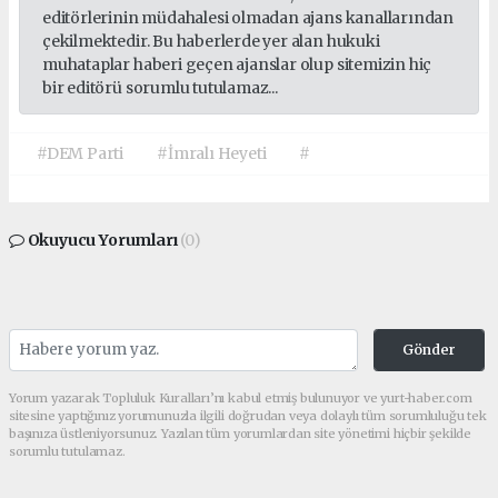
editörlerinin müdahalesi olmadan ajans kanallarından
çekilmektedir. Bu haberlerde yer alan hukuki
muhataplar haberi geçen ajanslar olup sitemizin hiç
bir editörü sorumlu tutulamaz...
#DEM Parti
#İmralı Heyeti
#
Okuyucu Yorumları
(0)
Gönder
Yorum yazarak Topluluk Kuralları’nı kabul etmiş bulunuyor ve yurt-haber.com
sitesine yaptığınız yorumunuzla ilgili doğrudan veya dolaylı tüm sorumluluğu tek
başınıza üstleniyorsunuz. Yazılan tüm yorumlardan site yönetimi hiçbir şekilde
sorumlu tutulamaz.