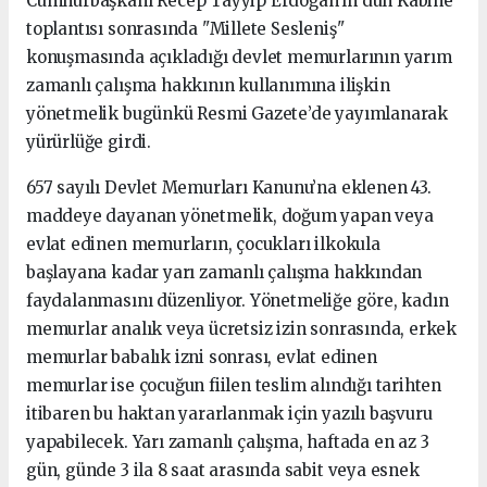
Cumhurbaşkanı Recep Tayyip Erdoğan’ın dün Kabine
toplantısı sonrasında "Millete Sesleniş"
konuşmasında açıkladığı devlet memurlarının yarım
zamanlı çalışma hakkının kullanımına ilişkin
yönetmelik bugünkü Resmi Gazete’de yayımlanarak
yürürlüğe girdi.
657 sayılı Devlet Memurları Kanunu’na eklenen 43.
maddeye dayanan yönetmelik, doğum yapan veya
evlat edinen memurların, çocukları ilkokula
başlayana kadar yarı zamanlı çalışma hakkından
faydalanmasını düzenliyor. Yönetmeliğe göre, kadın
memurlar analık veya ücretsiz izin sonrasında, erkek
memurlar babalık izni sonrası, evlat edinen
memurlar ise çocuğun fiilen teslim alındığı tarihten
itibaren bu haktan yararlanmak için yazılı başvuru
yapabilecek. Yarı zamanlı çalışma, haftada en az 3
gün, günde 3 ila 8 saat arasında sabit veya esnek