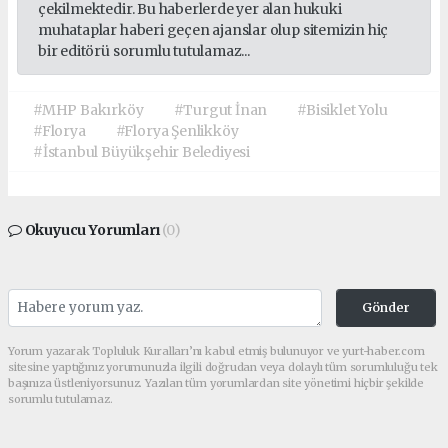
çekilmektedir. Bu haberlerde yer alan hukuki
muhataplar haberi geçen ajanslar olup sitemizin hiç
bir editörü sorumlu tutulamaz...
#MHP Bakırköy
#Turgut İnan
#Bisiklet Yolu
#Florya
#Florya Şenlikköy
#İstanbul Büyükşehir Belediyesi
Okuyucu Yorumları
(0)
Gönder
Yorum yazarak Topluluk Kuralları’nı kabul etmiş bulunuyor ve yurt-haber.com
sitesine yaptığınız yorumunuzla ilgili doğrudan veya dolaylı tüm sorumluluğu tek
başınıza üstleniyorsunuz. Yazılan tüm yorumlardan site yönetimi hiçbir şekilde
sorumlu tutulamaz.