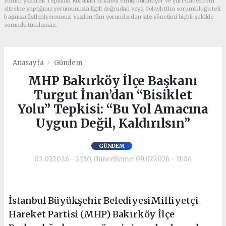
Yorum yazarak Topluluk Kuralları’nı kabul etmiş bulunuyor ve yurt-haber.com
sitesine yaptığınız yorumunuzla ilgili doğrudan veya dolaylı tüm sorumluluğu tek
başınıza üstleniyorsunuz. Yazılan tüm yorumlardan site yönetimi hiçbir şekilde
sorumlu tutulamaz.
Anasayfa
Gündem
MHP Bakırköy İlçe Başkanı
Turgut İnan’dan “Bisiklet
Yolu” Tepkisi: “Bu Yol Amacına
Uygun Değil, Kaldırılsın”
GÜNDEM
02.07.2026 - 21:30, Güncelleme: 09.07.2026 - 11:06
İstanbul Büyükşehir BelediyesiMilliyetçi
Hareket Partisi (MHP) Bakırköy İlçe