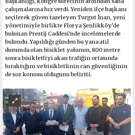
Başkanlığı, kongre sürecinin ardından saha
çalışmalarına hız verdi. Yeniden ilçe başkanı
seçilerek güven tazeleyen Turgut İnan, yeni
yönetimiyle birlikte Florya Şenlikköy’de
bulunan Prestij Caddesi’nde incelemelerde
bulundu. Yapıldığı günden bu yana atıl
durumda olan bisiklet yolunun, 800 metre
sonra bisikletliyi akan trafiğin ortasında
bıraktığını ve bisikletlinin can güvenliğinin
de soz konusu oldugunu belirtti.