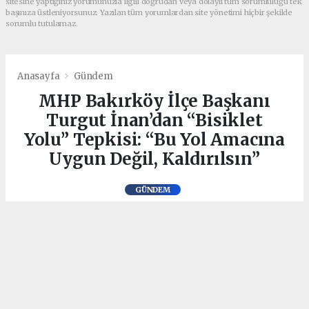
sitesine yaptığınız yorumunuzla ilgili doğrudan veya dolaylı tüm sorumluluğu tek
başınıza üstleniyorsunuz. Yazılan tüm yorumlardan site yönetimi hiçbir şekilde
sorumlu tutulamaz.
Anasayfa
Gündem
MHP Bakırköy İlçe Başkanı
Turgut İnan’dan “Bisiklet
Yolu” Tepkisi: “Bu Yol Amacına
Uygun Değil, Kaldırılsın”
GÜNDEM
02.07.2026 - 21:30, Güncelleme: 09.07.2026 - 11:06
İstanbul Büyükşehir BelediyesiMilliyetçi
Hareket Partisi (MHP) Bakırköy İlçe
Başkanlığı, kongre sürecinin ardından saha