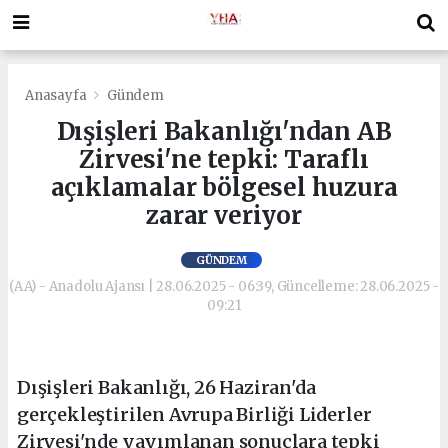
Anasayfa
Gündem
Dışişleri Bakanlığı'ndan AB
Zirvesi'ne tepki: Taraflı
açıklamalar bölgesel huzura
zarar veriyor
GÜNDEM
(AA) - Anadolu Ajansı | 28.06.2025 - 06:39, Güncelleme: 28.06.2025 -
09:21
Dışişleri Bakanlığı, 26 Haziran'da
gerçekleştirilen Avrupa Birliği Liderler
Zirvesi'nde yayımlanan sonuçlara tepki