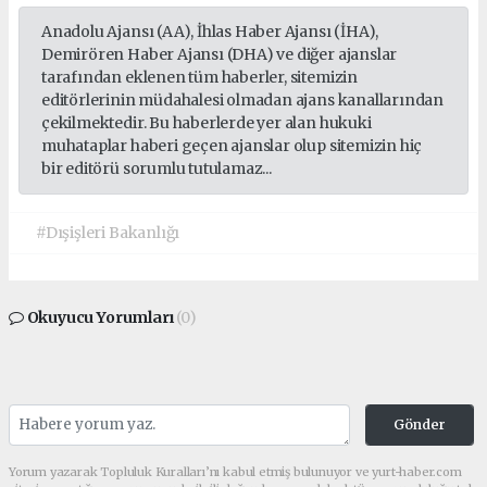
Anadolu Ajansı (AA), İhlas Haber Ajansı (İHA),
Demirören Haber Ajansı (DHA) ve diğer ajanslar
tarafından eklenen tüm haberler, sitemizin
editörlerinin müdahalesi olmadan ajans kanallarından
çekilmektedir. Bu haberlerde yer alan hukuki
muhataplar haberi geçen ajanslar olup sitemizin hiç
bir editörü sorumlu tutulamaz...
#Dışişleri Bakanlığı
Okuyucu Yorumları
(0)
Gönder
Yorum yazarak Topluluk Kuralları’nı kabul etmiş bulunuyor ve yurt-haber.com