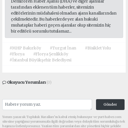
Demirören Haber Ajansı (DHA) ve diğer ajanslar
tarafından eklenen tüm haberler, sitemizin
editörlerinin müdahalesi olmadan ajans kanallarından
çekilmektedir. Bu haberlerde yer alan hukuki
muhataplar haberi geçen ajanslar olup sitemizin hiç
bir editörü sorumlu tutulamaz...
#MHP Bakırköy
#Turgut İnan
#Bisiklet Yolu
#Florya
#Florya Şenlikköy
#İstanbul Büyükşehir Belediyesi
Okuyucu Yorumları
(0)
Gönder
Yorum yazarak Topluluk Kuralları’nı kabul etmiş bulunuyor ve yurt-haber.com
sitesine yaptığınız yorumunuzla ilgili doğrudan veya dolaylı tüm sorumluluğu tek
başınıza üstleniyorsunuz. Yazılan tüm yorumlardan site yönetimi hiçbir şekilde