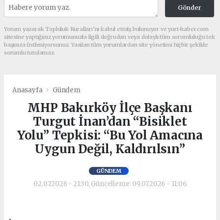
Gönder
Yorum yazarak Topluluk Kuralları’nı kabul etmiş bulunuyor ve yurt-haber.com
sitesine yaptığınız yorumunuzla ilgili doğrudan veya dolaylı tüm sorumluluğu tek
başınıza üstleniyorsunuz. Yazılan tüm yorumlardan site yönetimi hiçbir şekilde
sorumlu tutulamaz.
Anasayfa
Gündem
MHP Bakırköy İlçe Başkanı
Turgut İnan’dan “Bisiklet
Yolu” Tepkisi: “Bu Yol Amacına
Uygun Değil, Kaldırılsın”
GÜNDEM
02.07.2026 - 21:30, Güncelleme: 09.07.2026 - 11:06