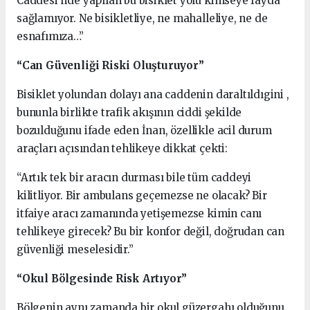
Caddesi’nde yapılan bu bisiklet yolu kimseye fayda
sağlamıyor. Ne bisikletliye, ne mahalleliye, ne de
esnafımıza…”
“Can Güvenliği Riski Oluşturuyor”
Bisiklet yolundan dolayı ana caddenin daraltıldıgini ,
bununla birlikte trafik akışının ciddi şekilde
bozulduğunu ifade eden İnan, özellikle acil durum
araçları açısından tehlikeye dikkat çekti:
“Artık tek bir aracın durması bile tüm caddeyi
kilitliyor. Bir ambulans geçemezse ne olacak? Bir
itfaiye aracı zamanında yetişemezse kimin canı
tehlikeye girecek? Bu bir konfor değil, doğrudan can
güvenliği meselesidir.”
“Okul Bölgesinde Risk Artıyor”
Bölgenin aynı zamanda bir okul güzergahı olduğunu