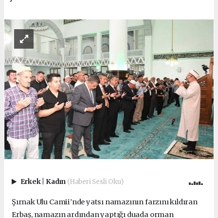
Erkek
|
Kadın
(Haberi Sesli Oku)
Şırnak Ulu Camii’nde yatsı namazının farzını kıldıran
Erbaş, namazın ardından yaptığı duada orman