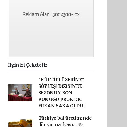
İlginizi Çekebilir
“KÜLTÜR ÜZERİNE”
SÖYLEŞİ DİZİSİNDE
SEZONUN SON
KONUĞU PROF. DR.
ERKAN SAKA OLDU!
Türkiye bal üretiminde
dünya markası... 39