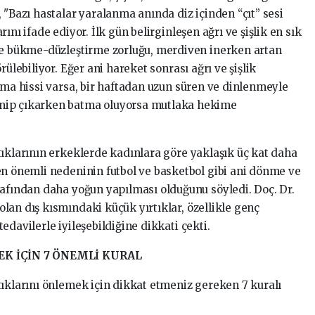
 "Bazı hastalar yaralanma anında diz içinden “çıt” sesi
ını ifade ediyor. İlk gün belirginleşen ağrı ve şişlik en sık
zde bükme-düzleştirme zorluğu, merdiven inerken artan
rülebiliyor. Eğer ani hareket sonrası ağrı ve şişlik
lma hissi varsa, bir haftadan uzun süren ve dinlenmeyle
nip çıkarken batma oluyorsa mutlaka hekime
tıklarının erkeklerde kadınlara göre yaklaşık üç kat daha
en önemli nedeninin futbol ve basketbol gibi ani dönme ve
rafından daha yoğun yapılması olduğunu söyledi. Doç. Dr.
lan dış kısmındaki küçük yırtıklar, özellikle genç
edavilerle iyileşebildiğine dikkati çekti.
K İÇİN 7 ÖNEMLİ KURAL
tıklarını önlemek için dikkat etmeniz gereken 7 kuralı