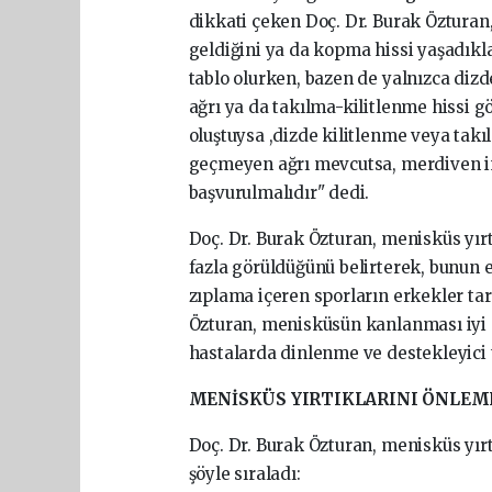
dikkati çeken Doç. Dr. Burak Özturan,
geldiğini ya da kopma hissi yaşadıklar
tablo olurken, bazen de yalnızca di
ağrı ya da takılma-kilitlenme hissi gö
oluştuysa ,dizde kilitlenme veya takı
geçmeyen ağrı mevcutsa, merdiven i
başvurulmalıdır" dedi.
Doç. Dr. Burak Özturan, menisküs yır
fazla görüldüğünü belirterek, bunun 
zıplama içeren sporların erkekler ta
Özturan, menisküsün kanlanması iyi o
hastalarda dinlenme ve destekleyici t
MENİSKÜS YIRTIKLARINI ÖNLEME
Doç. Dr. Burak Özturan, menisküs yır
şöyle sıraladı: