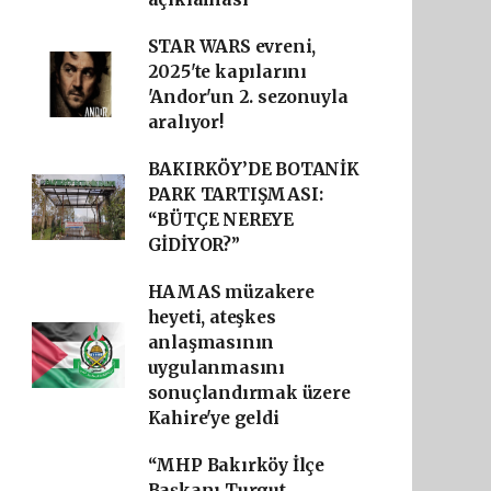
STAR WARS evreni,
2025'te kapılarını
'Andor'un 2. sezonuyla
aralıyor!
BAKIRKÖY’DE BOTANİK
PARK TARTIŞMASI:
“BÜTÇE NEREYE
GİDİYOR?”
HAMAS müzakere
heyeti, ateşkes
anlaşmasının
uygulanmasını
sonuçlandırmak üzere
Kahire'ye geldi
“MHP Bakırköy İlçe
Başkanı Turgut