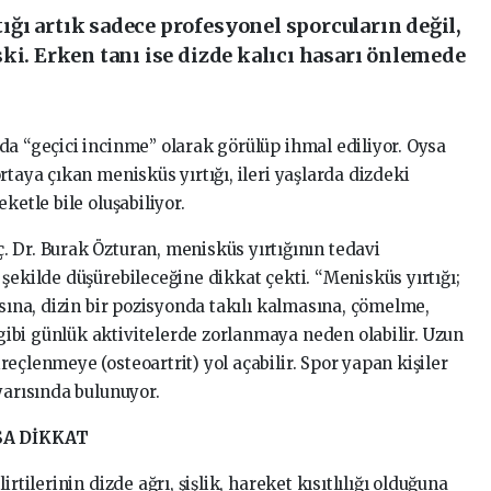
ğı artık sadece profesyonel sporcuların değil,
ki. Erken tanı ise dizde kalıcı hasarı önlemede
da “geçici incinme” olarak görülüp ihmal ediliyor. Oysa
rtaya çıkan menisküs yırtığı, ileri yaşlarda dizdeki
ketle bile oluşabiliyor.
 Dr. Burak Özturan, menisküs yırtığının tedavi
şekilde düşürebileceğine dikkat çekti. “Menisküs yırtığı;
ısına, dizin bir pozisyonda takılı kalmasına, çömelme,
ibi günlük aktivitelerde zorlanmaya neden olabilir. Uzun
eçlenmeye (osteoartrit) yol açabilir. Spor yapan kişiler
yarısında bulunuyor.
SA DİKKAT
rtilerinin dizde ağrı, şişlik, hareket kısıtlılığı olduğuna