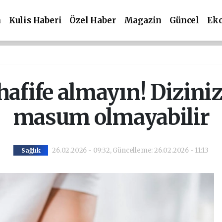
m
Kulis Haberi
Özel Haber
Magazin
Güncel
Ek
hafife almayın! Dizinizd
masum olmayabilir
26.02.2026 - 09:32, Güncelleme: 26.02.2026 - 11:13
Sağlık