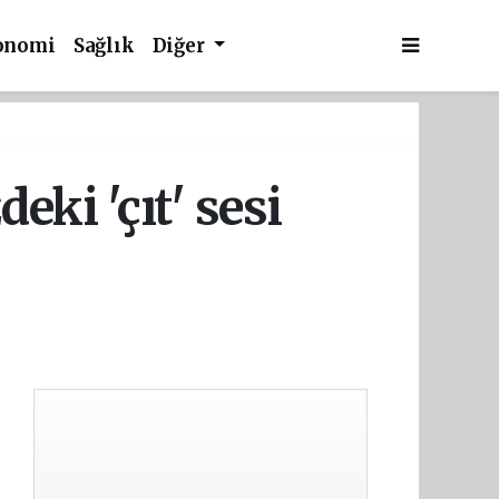
onomi
Sağlık
Diğer
eki 'çıt' sesi