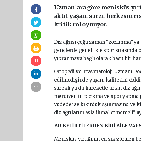
Uzmanlara göre menisküs yırtı
aktif yaşam süren herkesin ris
kritik rol oynuyor.
Diz ağrısı çoğu zaman “zorlanma” ya 
gençlerde genellikle spor sırasında o
yıpranmaya bağlı olarak basit bir hare
Ortopedi ve Travmatoloji Uzmanı Doç.
edilmediğinde yaşam kalitesini ciddi 
sürekli ya da hareketle artan diz ağr
merdiven inip çıkma ve spor yapma g
vadede ise kıkırdak aşınmasına ve kir
diz ağrılarını asla ihmal etmemeli” u
BU BELİRTİLERDEN BİRİ BİLE VAR
Menisküs yırtığının en sık görülen beli