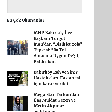
En Çok Okunanlar
MHP Bakırköy İlçe
Başkanı Turgut
İnan’dan “Bisiklet Yolu”
Tepkisi: “Bu Yol
Amacına Uygun Değil,
Kaldırılsın”
Bakırköy Ruh ve Sinir
Hastalıkları Hastanesi
için karar verildi
Mega Star Tarkan'dan
flaş Müjdat Gezen ve
Metin Akpınar
açıklaması