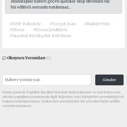
muhataplar haberi geçen ajanslar olup sitemizin hiç
bir editörü sorumlu tutulamaz...
#MHP Bakırköy
#Turgut İnan
#Bisiklet Yolu
#Florya
#Florya Şenlikköy
#İstanbul Büyükşehir Belediyesi
Okuyucu Yorumları
(0)
Gönder
Yorum yazarak Topluluk Kuralları’nı kabul etmiş bulunuyor ve yurt-haber.com
sitesine yaptığınız yorumunuzla ilgili doğrudan veya dolaylı tüm sorumluluğu tek
başınıza üstleniyorsunuz. Yazılan tüm yorumlardan site yönetimi hiçbir şekilde
sorumlu tutulamaz.