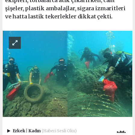
ekipleri, torbalarca atık çıkarırken; cam
şişeler, plastik ambalajlar, sigara izmaritleri
ve hatta lastik tekerlekler dikkat çekti.
Erkek
|
Kadın
(Haberi Sesli Oku)