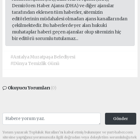
Demirören Haber Ajansı (DHA) ve diğer ajanslar
tarafından eklenen tüm haberler, sitemizin
editörlerinin müdahalesi olmadan ajans kanallarından
çekilmektedir. Bu haberlerde yer alan hukuki
muhataplar haberi geçen ajanslar olup sitemizin hiç
bir editörü sorumlu tutulamaz...
#Antalya Muratpaşa Belediyesi
#Dünya Temizlik Günü
Okuyucu Yorumları
(0)
Gönder
Yorum yazarak Topluluk Kuralları’nı kabul etmiş bulunuyor ve yurt-haber.com
sitesine yaptığınız yorumunuzla ilgili doğrudan veya dolaylı tüm sorumluluğu tek