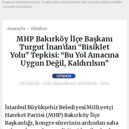
başınıza üstleniyorsunuz. Yazılan tüm yorumlardan site yönetimi hiçbir şekilde
sorumlu tutulamaz.
Anasayfa
Gündem
MHP Bakırköy İlçe Başkanı
Turgut İnan’dan “Bisiklet
Yolu” Tepkisi: “Bu Yol Amacına
Uygun Değil, Kaldırılsın”
GÜNDEM
02.07.2026 - 21:30, Güncelleme: 09.07.2026 - 11:06
İstanbul Büyükşehir BelediyesiMilliyetçi
Hareket Partisi (MHP) Bakırköy İlçe
Başkanlığı, kongre sürecinin ardından saha