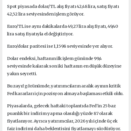
Spot piyasada dolar/TL alış fiyatı 42,48 lira, satış fiyatı
42,52 lira seviyesinden işlem görüyor.
Euro/TL ise aynı dakikalarda 49,27 lira alış fiyatı, 49,40
lira satış fiyatıyla el değiştiriyor.
Euro/dolar paritesi ise 1,1598 seviyesinde yer alıyor.
Dolar endeksi, haftanın ilk işlem gününde 99,4
seviyesinde kalarak son iki haftanın en düşük düzeyine
yakın seyretti.
Bu zayıf görünümde, yatırımcıların aralık ayının kritik
Fed kararları için pozisyon almaya başlaması etkili oldu.
Piyasalarda, gelecek haftaki toplantıda Fed'in 25 baz
puanlık bir indirim yapma olasılığı yüzde 87 olarak
fiyatlanıyor. Ayrıca yatırımcılar, 2026 yılı içinde üç ek
faiz indirimi daha beklentisini fiyatlamayı sürdürüyor.