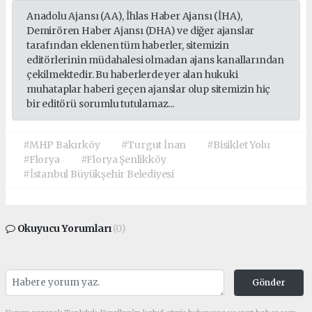
Anadolu Ajansı (AA), İhlas Haber Ajansı (İHA),
Demirören Haber Ajansı (DHA) ve diğer ajanslar
tarafından eklenen tüm haberler, sitemizin
editörlerinin müdahalesi olmadan ajans kanallarından
çekilmektedir. Bu haberlerde yer alan hukuki
muhataplar haberi geçen ajanslar olup sitemizin hiç
bir editörü sorumlu tutulamaz...
#MHP Bakırköy
#Turgut İnan
#Bisiklet Yolu
#Florya
#Florya Şenlikköy
#İstanbul Büyükşehir Belediyesi
Okuyucu Yorumları
(0)
Gönder