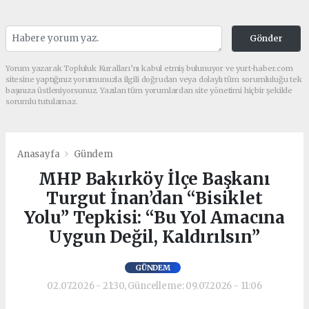
Gönder
Yorum yazarak Topluluk Kuralları’nı kabul etmiş bulunuyor ve yurt-haber.com
sitesine yaptığınız yorumunuzla ilgili doğrudan veya dolaylı tüm sorumluluğu tek
başınıza üstleniyorsunuz. Yazılan tüm yorumlardan site yönetimi hiçbir şekilde
sorumlu tutulamaz.
Anasayfa
Gündem
MHP Bakırköy İlçe Başkanı
Turgut İnan’dan “Bisiklet
Yolu” Tepkisi: “Bu Yol Amacına
Uygun Değil, Kaldırılsın”
GÜNDEM
02.07.2026 - 21:30, Güncelleme: 09.07.2026 - 11:06