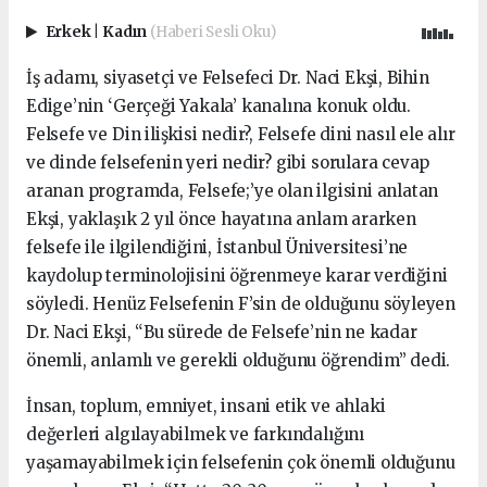
Erkek
|
Kadın
(Haberi Sesli Oku)
İş adamı, siyasetçi ve Felsefeci Dr. Naci Ekşi, Bihin
Edige’nin ‘Gerçeği Yakala’ kanalına konuk oldu.
Felsefe ve Din ilişkisi nedir?, Felsefe dini nasıl ele alır
ve dinde felsefenin yeri nedir? gibi sorulara cevap
aranan programda, Felsefe;’ye olan ilgisini anlatan
Ekşi, yaklaşık 2 yıl önce hayatına anlam ararken
felsefe ile ilgilendiğini, İstanbul Üniversitesi’ne
kaydolup terminolojisini öğrenmeye karar verdiğini
söyledi. Henüz Felsefenin F’sin de olduğunu söyleyen
Dr. Naci Ekşi, “Bu sürede de Felsefe’nin ne kadar
önemli, anlamlı ve gerekli olduğunu öğrendim” dedi.
İnsan, toplum, emniyet, insani etik ve ahlaki
değerleri algılayabilmek ve farkındalığını
yaşamayabilmek için felsefenin çok önemli olduğunu