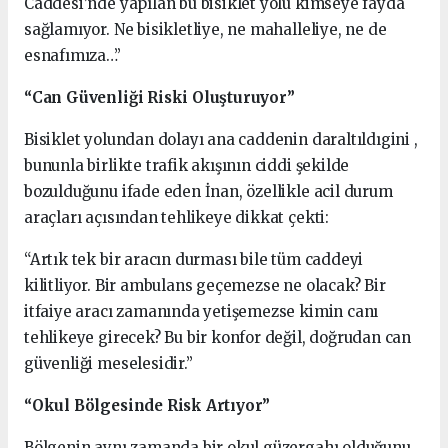
Caddesi’nde yapılan bu bisiklet yolu kimseye fayda
sağlamıyor. Ne bisikletliye, ne mahalleliye, ne de
esnafımıza…”
“Can Güvenliği Riski Oluşturuyor”
Bisiklet yolundan dolayı ana caddenin daraltıldıgini ,
bununla birlikte trafik akışının ciddi şekilde
bozulduğunu ifade eden İnan, özellikle acil durum
araçları açısından tehlikeye dikkat çekti:
“Artık tek bir aracın durması bile tüm caddeyi
kilitliyor. Bir ambulans geçemezse ne olacak? Bir
itfaiye aracı zamanında yetişemezse kimin canı
tehlikeye girecek? Bu bir konfor değil, doğrudan can
güvenliği meselesidir.”
“Okul Bölgesinde Risk Artıyor”
Bölgenin aynı zamanda bir okul güzergahı olduğunu