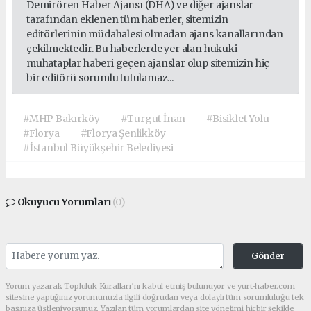
Demirören Haber Ajansı (DHA) ve diğer ajanslar
tarafından eklenen tüm haberler, sitemizin
editörlerinin müdahalesi olmadan ajans kanallarından
çekilmektedir. Bu haberlerde yer alan hukuki
muhataplar haberi geçen ajanslar olup sitemizin hiç
bir editörü sorumlu tutulamaz...
#MHP Bakırköy
#Turgut İnan
#Bisiklet Yolu
#Florya
#Florya Şenlikköy
#İstanbul Büyükşehir Belediyesi
Okuyucu Yorumları
(0)
Gönder
Yorum yazarak Topluluk Kuralları’nı kabul etmiş bulunuyor ve yurt-haber.com
sitesine yaptığınız yorumunuzla ilgili doğrudan veya dolaylı tüm sorumluluğu tek
başınıza üstleniyorsunuz. Yazılan tüm yorumlardan site yönetimi hiçbir şekilde