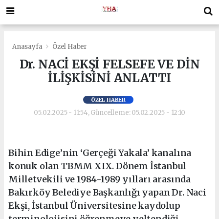
Anasayfa
Özel Haber
Dr. NACİ EKŞİ FELSEFE VE DİN
İLİŞKİSİNİ ANLATTI
ÖZEL HABER
05.02.2025 - 11:54, Güncelleme: 05.02.2025 - 12:10
Bihin Edige’nin ‘Gerçeği Yakala’ kanalına
konuk olan TBMM XIX. Dönem İstanbul
Milletvekili ve 1984-1989 yılları arasında
Bakırköy Belediye Başkanlığı yapan Dr. Naci
Ekşi, İstanbul Üniversitesine kaydolup
terminolojisini öğrenmeye yeltendiği