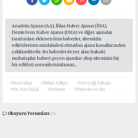
Anadolu Ajansı (AA), İhlas Haber Ajansı (İHA),
Demirören Haber Ajansı (DHA) ve diğer ajanslar
tarafından eklenen tüm haberler, sitemizin
editörlerinin müdahalesi olmadan ajans kanallarından
çekilmektedir. Bu haberlerde yer alan hukuki
muhataplar haberi geçen ajanslar olup sitemizin hiç
bir editörü sorumlu tutulamaz...
#Naci Ekşi
#Bihin Edige
#Gerçeği Yakala
#Dr. Naci Ekşi
#Felsefe
#Felsefe ve din
Okuyucu Yorumları
(0)