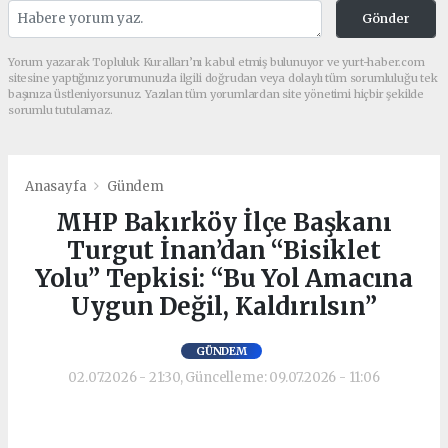
Gönder
Yorum yazarak Topluluk Kuralları’nı kabul etmiş bulunuyor ve yurt-haber.com
sitesine yaptığınız yorumunuzla ilgili doğrudan veya dolaylı tüm sorumluluğu tek
başınıza üstleniyorsunuz. Yazılan tüm yorumlardan site yönetimi hiçbir şekilde
sorumlu tutulamaz.
Anasayfa
Gündem
MHP Bakırköy İlçe Başkanı
Turgut İnan’dan “Bisiklet
Yolu” Tepkisi: “Bu Yol Amacına
Uygun Değil, Kaldırılsın”
GÜNDEM
02.07.2026 - 21:30, Güncelleme: 09.07.2026 - 11:06