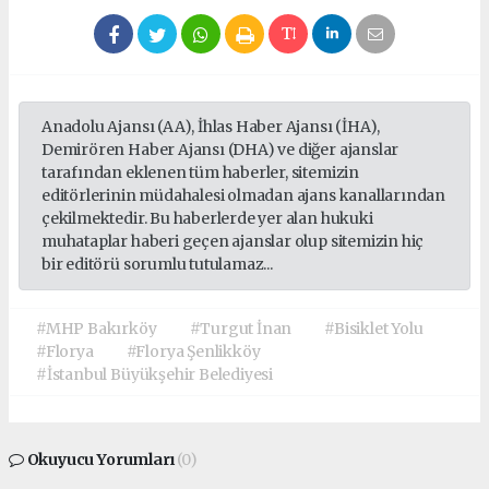
Anadolu Ajansı (AA), İhlas Haber Ajansı (İHA),
Demirören Haber Ajansı (DHA) ve diğer ajanslar
tarafından eklenen tüm haberler, sitemizin
editörlerinin müdahalesi olmadan ajans kanallarından
çekilmektedir. Bu haberlerde yer alan hukuki
muhataplar haberi geçen ajanslar olup sitemizin hiç
bir editörü sorumlu tutulamaz...
#MHP Bakırköy
#Turgut İnan
#Bisiklet Yolu
#Florya
#Florya Şenlikköy
#İstanbul Büyükşehir Belediyesi
Okuyucu Yorumları
(0)