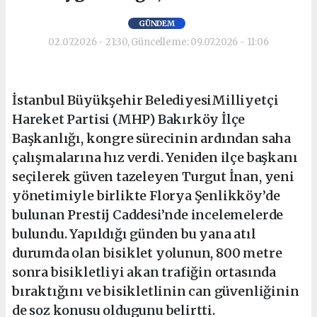
GÜNDEM
02.07.2026 - 21:30, Güncelleme: 09.07.2026 - 11:06
İstanbul Büyükşehir BelediyesiMilliyetçi
Hareket Partisi (MHP) Bakırköy İlçe
Başkanlığı, kongre sürecinin ardından saha
çalışmalarına hız verdi. Yeniden ilçe başkanı
seçilerek güven tazeleyen Turgut İnan, yeni
yönetimiyle birlikte Florya Şenlikköy’de
bulunan Prestij Caddesi’nde incelemelerde
bulundu. Yapıldığı günden bu yana atıl
durumda olan bisiklet yolunun, 800 metre
sonra bisikletliyi akan trafiğin ortasında
bıraktığını ve bisikletlinin can güvenliğinin
de soz konusu oldugunu belirtti.