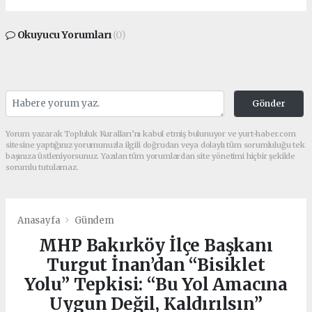
Okuyucu Yorumları
(0)
Gönder
Yorum yazarak Topluluk Kuralları’nı kabul etmiş bulunuyor ve yurt-haber.com
sitesine yaptığınız yorumunuzla ilgili doğrudan veya dolaylı tüm sorumluluğu tek
başınıza üstleniyorsunuz. Yazılan tüm yorumlardan site yönetimi hiçbir şekilde
sorumlu tutulamaz.
Anasayfa
Gündem
MHP Bakırköy İlçe Başkanı
Turgut İnan’dan “Bisiklet
Yolu” Tepkisi: “Bu Yol Amacına
Uygun Değil, Kaldırılsın”