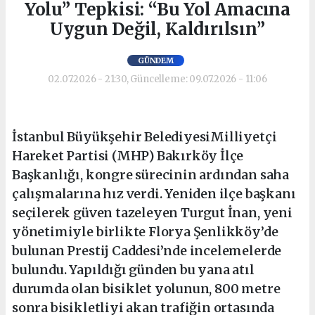
Yolu” Tepkisi: “Bu Yol Amacına
Uygun Değil, Kaldırılsın”
GÜNDEM
02.07.2026 - 21:30, Güncelleme: 09.07.2026 - 11:06
İstanbul Büyükşehir BelediyesiMilliyetçi
Hareket Partisi (MHP) Bakırköy İlçe
Başkanlığı, kongre sürecinin ardından saha
çalışmalarına hız verdi. Yeniden ilçe başkanı
seçilerek güven tazeleyen Turgut İnan, yeni
yönetimiyle birlikte Florya Şenlikköy’de
bulunan Prestij Caddesi’nde incelemelerde
bulundu. Yapıldığı günden bu yana atıl
durumda olan bisiklet yolunun, 800 metre
sonra bisikletliyi akan trafiğin ortasında