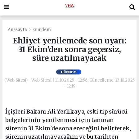
Anasayfa
Gündem
Ehliyet yenilemede son uyarı:
31 Ekim’den sonra geçersiz,
süre uzatılmayacak
GÜNDEM
(Web Sitesi) - Web Sitesi | 11.10.2025 - 12:56, Güncelleme: 13.10.2025
- 12:19
İçişleri Bakanı Ali Yerlikaya, eski tip sürücü
belgelerinin yenilenmesi için tanınan
sürenin 31 Ekim'de sona ereceğini belirterek,
sürenin uzatılmayacağını ve bu tarihten