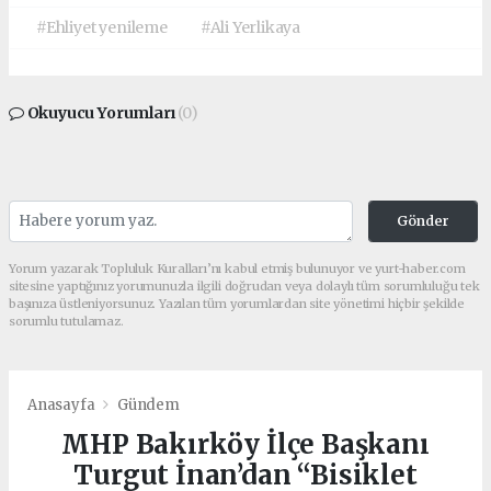
#Ehliyet yenileme
#Ali Yerlikaya
Okuyucu Yorumları
(0)
Gönder
Yorum yazarak Topluluk Kuralları’nı kabul etmiş bulunuyor ve yurt-haber.com
sitesine yaptığınız yorumunuzla ilgili doğrudan veya dolaylı tüm sorumluluğu tek
başınıza üstleniyorsunuz. Yazılan tüm yorumlardan site yönetimi hiçbir şekilde
sorumlu tutulamaz.
Anasayfa
Gündem
MHP Bakırköy İlçe Başkanı
Turgut İnan’dan “Bisiklet