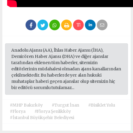
Anadolu Ajansı (AA), İhlas Haber Ajansı (İHA),
Demirören Haber Ajansı (DHA) ve diğer ajanslar
tarafından eklenen tüm haberler, sitemizin
editörlerinin müdahalesi olmadan ajans kanallarından
çekilmektedir. Bu haberlerde yer alan hukuki
muhataplar haberi geçen ajanslar olup sitemizin hiç
bir editörü sorumlu tutulamaz...
#MHP Bakırköy
#Turgut İnan
#Bisiklet Yolu
#Florya
#Florya Şenlikköy
#İstanbul Büyükşehir Belediyesi