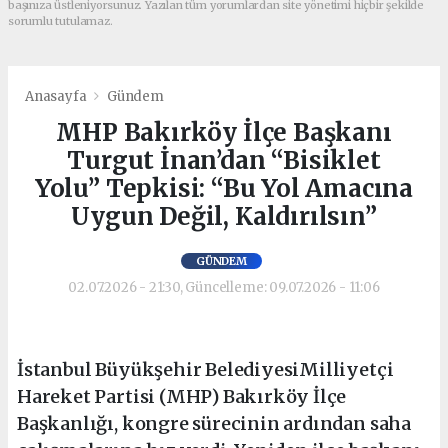
başınıza üstleniyorsunuz. Yazılan tüm yorumlardan site yönetimi hiçbir şekilde
sorumlu tutulamaz.
Anasayfa
Gündem
MHP Bakırköy İlçe Başkanı
Turgut İnan’dan “Bisiklet
Yolu” Tepkisi: “Bu Yol Amacına
Uygun Değil, Kaldırılsın”
GÜNDEM
02.07.2026 - 21:30, Güncelleme: 09.07.2026 - 11:06
İstanbul Büyükşehir BelediyesiMilliyetçi
Hareket Partisi (MHP) Bakırköy İlçe
Başkanlığı, kongre sürecinin ardından saha