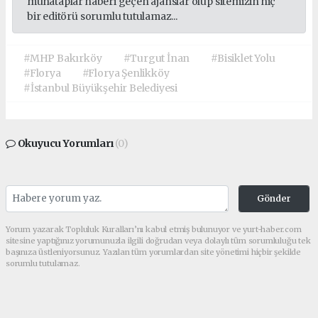
muhataplar haberi geçen ajanslar olup sitemizin hiç
bir editörü sorumlu tutulamaz...
#MHP Bakırköy
#Turgut İnan
#Bisiklet Yolu
#Florya
#Florya Şenlikköy
#İstanbul Büyükşehir Belediyesi
Okuyucu Yorumları
(0)
Gönder
Yorum yazarak Topluluk Kuralları’nı kabul etmiş bulunuyor ve yurt-haber.com
sitesine yaptığınız yorumunuzla ilgili doğrudan veya dolaylı tüm sorumluluğu tek
başınıza üstleniyorsunuz. Yazılan tüm yorumlardan site yönetimi hiçbir şekilde
sorumlu tutulamaz.