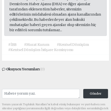
Demirören Haber Ajansı (DHA) ve diğer ajanslar
tarafından eklenen tüm haberler, sitemizin
editörlerinin müdahalesi olmadan ajans kanallarından
çekilmektedir. Bu haberlerde yer alan hukuki
muhataplar haberi geçen ajanslar olup sitemizin hiç
bir editörü sorumlu tutulamaz...
#İBB
#Murat Kurum
#Kentsel Dönüşüm
#Kentsel Dönüşüm İstişare Komisyonu
Okuyucu Yorumları
(0)
Gönder
Yorum yazarak Topluluk Kuralları’nı kabul etmiş bulunuyor ve yurt-haber.com
sitesine yaptığınız yorumunuzla ilgili doğrudan veya dolaylı tüm sorumluluğu tek