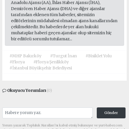
Anadolu Ajansı (AA), İhlas Haber Ajansı (İHA),
Demirören Haber Ajansı (DHA) ve diğer ajanslar
tarafından eklenen tüm haberler, sitemizin
editörlerinin müdahalesi olmadan ajans kanallarından
çekilmektedir. Bu haberlerde yer alan hukuki
muhataplar haberi geçen ajanslar olup sitemizin hiç
bir editörü sorumlu tutulamaz...
#MHP Bakırköy
#Turgut İnan
#Bisiklet Yolu
#Florya
#Florya Şenlikköy
#İstanbul Büyükşehir Belediyesi
Okuyucu Yorumları
(0)
Gönder
Yorum yazarak Topluluk Kuralları’nı kabul etmiş bulunuyor ve yurt-haber.com