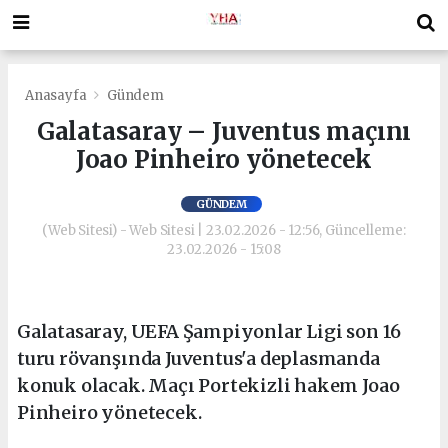
Anasayfa
Gündem
Galatasaray – Juventus maçını
Joao Pinheiro yönetecek
GÜNDEM
(Web Sitesi) - Web Sitesi | 23.02.2026 - 12:56, Güncelleme:
23.02.2026 - 15:08
Galatasaray, UEFA Şampiyonlar Ligi son 16
turu rövanşında Juventus'a deplasmanda
konuk olacak. Maçı Portekizli hakem Joao
Pinheiro yönetecek.