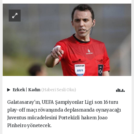
Erkek
|
Kadın
(Haberi Sesli Oku)
Galatasaray'ın, UEFA Şampiyonlar Ligi son 16 turu
play-off maçı rövanşında deplasmanda oynayacağı
Juventus mücadelesini Portekizli hakem Joao
Pinheiro yönetecek.