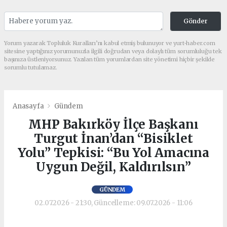
Gönder
Yorum yazarak Topluluk Kuralları’nı kabul etmiş bulunuyor ve yurt-haber.com
sitesine yaptığınız yorumunuzla ilgili doğrudan veya dolaylı tüm sorumluluğu tek
başınıza üstleniyorsunuz. Yazılan tüm yorumlardan site yönetimi hiçbir şekilde
sorumlu tutulamaz.
Anasayfa
Gündem
MHP Bakırköy İlçe Başkanı
Turgut İnan’dan “Bisiklet
Yolu” Tepkisi: “Bu Yol Amacına
Uygun Değil, Kaldırılsın”
GÜNDEM
02.07.2026 - 21:30, Güncelleme: 09.07.2026 - 11:06