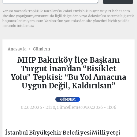
Yorum yazarak Topluluk Kuralları’nı kabul etmiş bulunuyor ve yurt-haber.com
sitesine yaptığınız yorumunuzla ilgili doğrudan veya dolaylı tüm sorumluluğu tek
başınıza üstleniyorsunuz. Yazılan tüm yorumlardan site yönetimi hiçbir şekilde
sorumlu tutulamaz.
Anasayfa
Gündem
MHP Bakırköy İlçe Başkanı
Turgut İnan’dan “Bisiklet
Yolu” Tepkisi: “Bu Yol Amacına
Uygun Değil, Kaldırılsın”
GÜNDEM
02.07.2026 - 21:30, Güncelleme: 09.07.2026 - 11:06
İstanbul Büyükşehir BelediyesiMilliyetçi