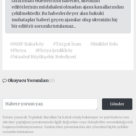
tarafından eklenen tüm haberler, sitemizin
editörlerinin müdahalesi olmadan ajans kanallarından
çekilmektedir. Bu haberlerde yer alan hukuki
muhataplar haberi geçen ajanslar olup sitemizin hiç
bir editörü sorumlu tutulamaz...
#MHP Bakırköy
#Turgut İnan
#Bisiklet Yolu
#Florya
#Florya Şenlikköy
#İstanbul Büyükşehir Belediyesi
Okuyucu Yorumları
(0)
Gönder
Yorum yazarak Topluluk Kuralları’nı kabul etmiş bulunuyor ve yurt-haber.com
sitesine yaptığınız yorumunuzla ilgili doğrudan veya dolaylı tüm sorumluluğu tek
başınıza üstleniyorsunuz. Yazılan tüm yorumlardan site yönetimi hiçbir şekilde
sorumlu tutulamaz.