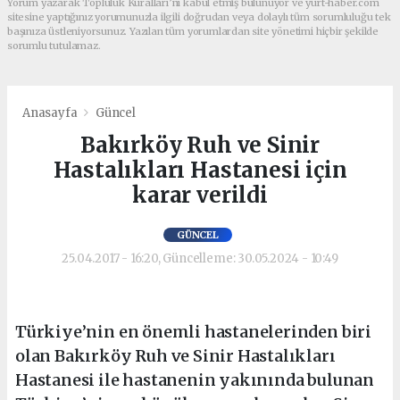
Yorum yazarak Topluluk Kuralları’nı kabul etmiş bulunuyor ve yurt-haber.com
sitesine yaptığınız yorumunuzla ilgili doğrudan veya dolaylı tüm sorumluluğu tek
başınıza üstleniyorsunuz. Yazılan tüm yorumlardan site yönetimi hiçbir şekilde
sorumlu tutulamaz.
Anasayfa
Güncel
Bakırköy Ruh ve Sinir
Hastalıkları Hastanesi için
karar verildi
GÜNCEL
25.04.2017 - 16:20, Güncelleme: 30.05.2024 - 10:49
Türkiye’nin en önemli hastanelerinden biri
olan Bakırköy Ruh ve Sinir Hastalıkları
Hastanesi ile hastanenin yakınında bulunan