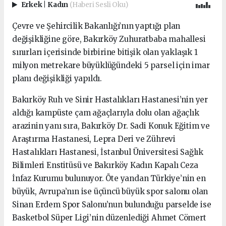
Erkek
|
Kadın
(Haberi Sesli Oku)
Çevre ve Şehircilik Bakanlığı’nın yaptığı plan
değişikliğine göre, Bakırköy Zuhuratbaba mahallesi
sınırları içerisinde birbirine bitişik olan yaklaşık 1
milyon metrekare büyüklüğündeki 5 parsel için imar
planı değişikliği yapıldı.
Bakırköy Ruh ve Sinir Hastalıkları Hastanesi’nin yer
aldığı kampüste çam ağaçlarıyla dolu olan ağaçlık
arazinin yanı sıra, Bakırköy Dr. Sadi Konuk Eğitim ve
Araştırma Hastanesi, Lepra Deri ve Zührevi
Hastalıkları Hastanesi, İstanbul Üniversitesi Sağlık
Bilimleri Enstitüsü ve Bakırköy Kadın Kapalı Ceza
İnfaz Kurumu bulunuyor. Öte yandan Türkiye’nin en
büyük, Avrupa’nın ise üçüncü büyük spor salonu olan
Sinan Erdem Spor Salonu’nun bulunduğu parselde ise
Basketbol Süper Ligi’nin düzenlediği Ahmet Cömert