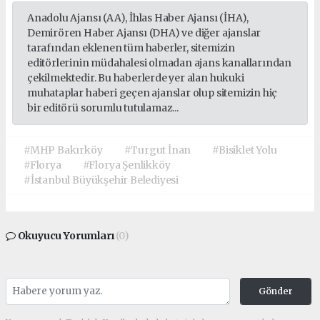
Anadolu Ajansı (AA), İhlas Haber Ajansı (İHA),
Demirören Haber Ajansı (DHA) ve diğer ajanslar
tarafından eklenen tüm haberler, sitemizin
editörlerinin müdahalesi olmadan ajans kanallarından
çekilmektedir. Bu haberlerde yer alan hukuki
muhataplar haberi geçen ajanslar olup sitemizin hiç
bir editörü sorumlu tutulamaz...
#MHP Bakırköy
#Turgut İnan
#Bisiklet Yolu
#Florya
#Florya Şenlikköy
#İstanbul Büyükşehir Belediyesi
Okuyucu Yorumları
(0)
Gönder