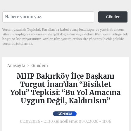
Gönder
Yorum yazarak Topluluk Kuralları’nı kabul etmiş bulunuyor ve yurt-haber.com
sitesine yaptığınız yorumunuzla ilgili doğrudan veya dolaylı tüm sorumluluğu tek
başınıza üstleniyorsunuz. Yazılan tüm yorumlardan site yönetimi hiçbir şekilde
sorumlu tutulamaz.
Anasayfa
Gündem
MHP Bakırköy İlçe Başkanı
Turgut İnan’dan “Bisiklet
Yolu” Tepkisi: “Bu Yol Amacına
Uygun Değil, Kaldırılsın”
GÜNDEM
02.07.2026 - 21:30, Güncelleme: 09.07.2026 - 11:06