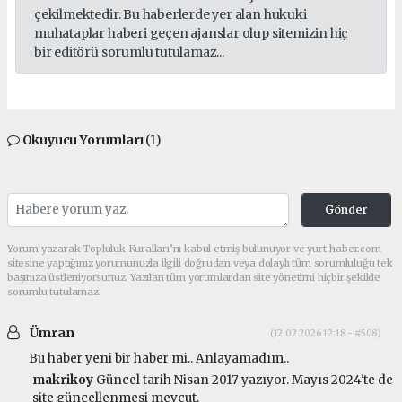
çekilmektedir. Bu haberlerde yer alan hukuki
muhataplar haberi geçen ajanslar olup sitemizin hiç
bir editörü sorumlu tutulamaz...
Okuyucu Yorumları
(1)
Gönder
Yorum yazarak Topluluk Kuralları’nı kabul etmiş bulunuyor ve yurt-haber.com
sitesine yaptığınız yorumunuzla ilgili doğrudan veya dolaylı tüm sorumluluğu tek
başınıza üstleniyorsunuz. Yazılan tüm yorumlardan site yönetimi hiçbir şekilde
sorumlu tutulamaz.
Ümran
(12.02.2026 12:18 - #508)
Bu haber yeni bir haber mi.. Anlayamadım..
makrikoy
Güncel tarih Nisan 2017 yazıyor. Mayıs 2024'te de
site güncellenmesi mevcut.