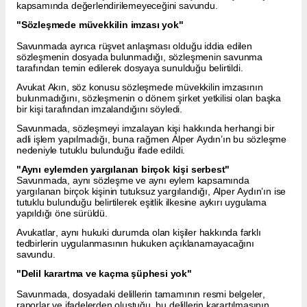
kapsamında değerlendirilemeyeceğini savundu.
"Sözleşmede müvekkilin imzası yok"
Savunmada ayrıca rüşvet anlaşması olduğu iddia edilen
sözleşmenin dosyada bulunmadığı, sözleşmenin savunma
tarafından temin edilerek dosyaya sunulduğu belirtildi.
Avukat Akın, söz konusu sözleşmede müvekkilin imzasının
bulunmadığını, sözleşmenin o dönem şirket yetkilisi olan başka
bir kişi tarafından imzalandığını söyledi.
Savunmada, sözleşmeyi imzalayan kişi hakkında herhangi bir
adli işlem yapılmadığı, buna rağmen Alper Aydın’ın bu sözleşme
nedeniyle tutuklu bulunduğu ifade edildi.
"Aynı eylemden yargılanan birçok kişi serbest"
Savunmada, aynı sözleşme ve aynı eylem kapsamında
yargılanan birçok kişinin tutuksuz yargılandığı, Alper Aydın’ın ise
tutuklu bulunduğu belirtilerek eşitlik ilkesine aykırı uygulama
yapıldığı öne sürüldü.
Avukatlar, aynı hukuki durumda olan kişiler hakkında farklı
tedbirlerin uygulanmasının hukuken açıklanamayacağını
savundu.
"Delil karartma ve kaçma şüphesi yok"
Savunmada, dosyadaki delillerin tamamının resmi belgeler,
raporlar ve ifadelerden oluştuğu, bu delillerin karartılmasının