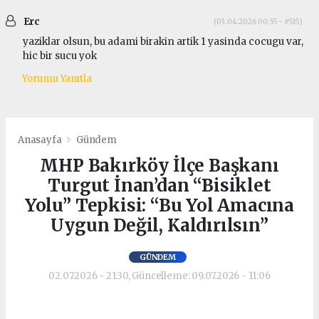
Erc
(03.04.2026 00:55 - #515)
yaziklar olsun, bu adami birakin artik 1 yasinda cocugu var,
hic bir sucu yok
Yorumu Yanıtla
Anasayfa
Gündem
MHP Bakırköy İlçe Başkanı
Turgut İnan’dan “Bisiklet
Yolu” Tepkisi: “Bu Yol Amacına
Uygun Değil, Kaldırılsın”
GÜNDEM
02.07.2026 - 21:30, Güncelleme: 09.07.2026 - 11:06