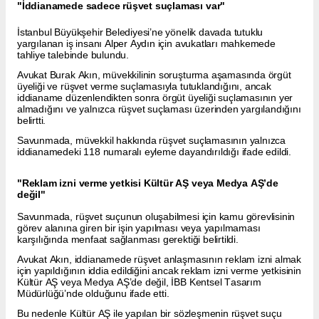
"İddianamede sadece rüşvet suçlaması var"
İstanbul Büyükşehir Belediyesi’ne yönelik davada tutuklu
yargılanan iş insanı Alper Aydın için avukatları mahkemede
tahliye talebinde bulundu.
Avukat Burak Akın, müvekkilinin soruşturma aşamasında örgüt
üyeliği ve rüşvet verme suçlamasıyla tutuklandığını, ancak
iddianame düzenlendikten sonra örgüt üyeliği suçlamasının yer
almadığını ve yalnızca rüşvet suçlaması üzerinden yargılandığını
belirtti.
Savunmada, müvekkil hakkında rüşvet suçlamasının yalnızca
iddianamedeki 118 numaralı eyleme dayandırıldığı ifade edildi.
"Reklam izni verme yetkisi Kültür AŞ veya Medya AŞ’de
değil"
Savunmada, rüşvet suçunun oluşabilmesi için kamu görevlisinin
görev alanına giren bir işin yapılması veya yapılmaması
karşılığında menfaat sağlanması gerektiği belirtildi.
Avukat Akın, iddianamede rüşvet anlaşmasının reklam izni almak
için yapıldığının iddia edildiğini ancak reklam izni verme yetkisinin
Kültür AŞ veya Medya AŞ’de değil, İBB Kentsel Tasarım
Müdürlüğü’nde olduğunu ifade etti.
Bu nedenle Kültür AŞ ile yapılan bir sözleşmenin rüşvet suçu