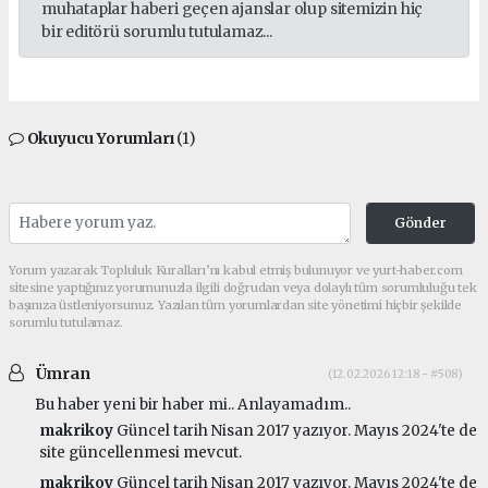
muhataplar haberi geçen ajanslar olup sitemizin hiç
bir editörü sorumlu tutulamaz...
Okuyucu Yorumları
(1)
Gönder
Yorum yazarak Topluluk Kuralları’nı kabul etmiş bulunuyor ve yurt-haber.com
sitesine yaptığınız yorumunuzla ilgili doğrudan veya dolaylı tüm sorumluluğu tek
başınıza üstleniyorsunuz. Yazılan tüm yorumlardan site yönetimi hiçbir şekilde
sorumlu tutulamaz.
Ümran
(12.02.2026 12:18 - #508)
Bu haber yeni bir haber mi.. Anlayamadım..
makrikoy
Güncel tarih Nisan 2017 yazıyor. Mayıs 2024'te de
site güncellenmesi mevcut.
makrikoy
Güncel tarih Nisan 2017 yazıyor. Mayıs 2024'te de