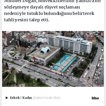
Mutluer Doğan, müvekkillerinin yalnızca bir
sözleşmeye dayalı rüşvet suçlaması
nedeniyle tutuklu bulunduğunu belirterek
tahliyesini talep etti.
Erkek
|
Kadın
(Haberi Sesli Oku)