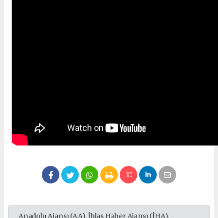
Anadolu Ajansı (AA), İhlas Haber Ajansı (İHA),