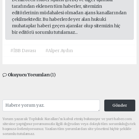
tarafından eklenen tüm haberler, sitemizin
editörlerinin müdahalesi olmadan ajans kanallarından
çekilmektedir. Bu haberlerde yer alan hukuki
muhataplar haberi geçen ajanslar olup sitemizin hiç
bir editörü sorumlu tutulamaz...
#İBB Davası
#Alper Aydın
Okuyucu Yorumları
(1)
Gönder
Yorum yazarak Topluluk Kuralları’nı kabul etmiş bulunuyor ve yurt-haber.com
sitesine yaptığınız yorumunuzla ilgili doğrudan veya dolaylı tüm sorumluluğu tek
başınıza üstleniyorsunuz. Yazılan tüm yorumlardan site yönetimi hiçbir şekilde
sorumlu tutulamaz.