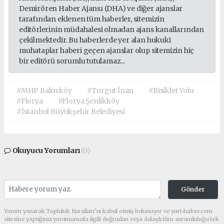
Demirören Haber Ajansı (DHA) ve diğer ajanslar
tarafından eklenen tüm haberler, sitemizin
editörlerinin müdahalesi olmadan ajans kanallarından
çekilmektedir. Bu haberlerde yer alan hukuki
muhataplar haberi geçen ajanslar olup sitemizin hiç
bir editörü sorumlu tutulamaz...
#MHP Bakırköy
#Turgut İnan
#Bisiklet Yolu
#Florya
#Florya Şenlikköy
#İstanbul Büyükşehir Belediyesi
Okuyucu Yorumları
(0)
Gönder
Yorum yazarak Topluluk Kuralları’nı kabul etmiş bulunuyor ve yurt-haber.com
sitesine yaptığınız yorumunuzla ilgili doğrudan veya dolaylı tüm sorumluluğu tek