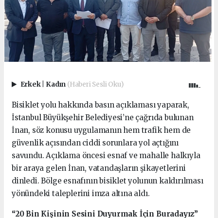
Erkek
|
Kadın
(Haberi Sesli Oku)
Bisiklet yolu hakkında basın açıklaması yaparak,
İstanbul Büyükşehir Belediyesi’ne çağrıda bulunan
İnan, söz konusu uygulamanın hem trafik hem de
güvenlik açısından ciddi sorunlara yol açtığını
savundu. Açıklama öncesi esnaf ve mahalle halkıyla
bir araya gelen İnan, vatandaşların şikayetlerini
dinledi. Bölge esnafının bisiklet yolunun kaldırılması
yönündeki taleplerini imza altına aldı.
“20 Bin Kişinin Sesini Duyurmak İçin Buradayız”