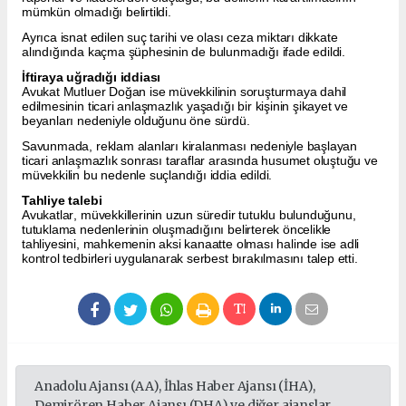
mümkün olmadığı belirtildi.
Ayrıca isnat edilen suç tarihi ve olası ceza miktarı dikkate
alındığında kaçma şüphesinin de bulunmadığı ifade edildi.
İftiraya uğradığı iddiası
Avukat Mutluer Doğan ise müvekkilinin soruşturmaya dahil
edilmesinin ticari anlaşmazlık yaşadığı bir kişinin şikayet ve
beyanları nedeniyle olduğunu öne sürdü.
Savunmada, reklam alanları kiralanması nedeniyle başlayan
ticari anlaşmazlık sonrası taraflar arasında husumet oluştuğu ve
müvekkilin bu nedenle suçlandığı iddia edildi.
Tahliye talebi
Avukatlar, müvekkillerinin uzun süredir tutuklu bulunduğunu,
tutuklama nedenlerinin oluşmadığını belirterek öncelikle
tahliyesini, mahkemenin aksi kanaatte olması halinde ise adli
kontrol tedbirleri uygulanarak serbest bırakılmasını talep etti.
Anadolu Ajansı (AA), İhlas Haber Ajansı (İHA),
Demirören Haber Ajansı (DHA) ve diğer ajanslar