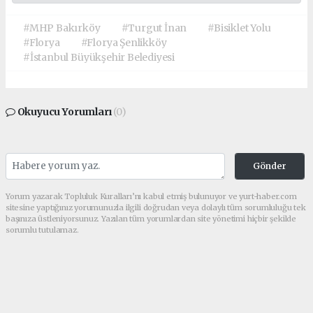
#MHP Bakırköy
#Turgut İnan
#Bisiklet Yolu
#Florya
#Florya Şenlikköy
#İstanbul Büyükşehir Belediyesi
Okuyucu Yorumları
(0)
Gönder
Yorum yazarak Topluluk Kuralları’nı kabul etmiş bulunuyor ve yurt-haber.com
sitesine yaptığınız yorumunuzla ilgili doğrudan veya dolaylı tüm sorumluluğu tek
başınıza üstleniyorsunuz. Yazılan tüm yorumlardan site yönetimi hiçbir şekilde
sorumlu tutulamaz.
haber paketi
haber scripti
haber yazılımı