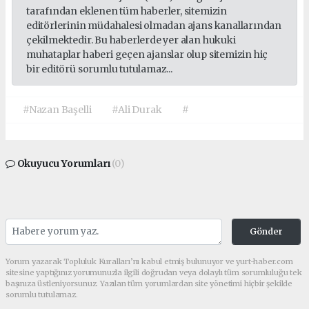
tarafından eklenen tüm haberler, sitemizin
editörlerinin müdahalesi olmadan ajans kanallarından
çekilmektedir. Bu haberlerde yer alan hukuki
muhataplar haberi geçen ajanslar olup sitemizin hiç
bir editörü sorumlu tutulamaz...
#Nazan Başelli
#Ali Durak
#
Okuyucu Yorumları
(0)
Gönder
Yorum yazarak Topluluk Kuralları’nı kabul etmiş bulunuyor ve yurt-haber.com
sitesine yaptığınız yorumunuzla ilgili doğrudan veya dolaylı tüm sorumluluğu tek
başınıza üstleniyorsunuz. Yazılan tüm yorumlardan site yönetimi hiçbir şekilde
sorumlu tutulamaz.