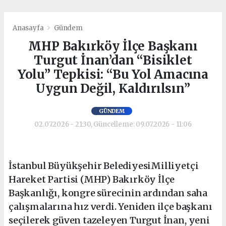
Anasayfa
Gündem
MHP Bakırköy İlçe Başkanı
Turgut İnan’dan “Bisiklet
Yolu” Tepkisi: “Bu Yol Amacına
Uygun Değil, Kaldırılsın”
GÜNDEM
02.07.2026 - 21:30, Güncelleme: 09.07.2026 - 11:06
İstanbul Büyükşehir BelediyesiMilliyetçi
Hareket Partisi (MHP) Bakırköy İlçe
Başkanlığı, kongre sürecinin ardından saha
çalışmalarına hız verdi. Yeniden ilçe başkanı
seçilerek güven tazeleyen Turgut İnan, yeni