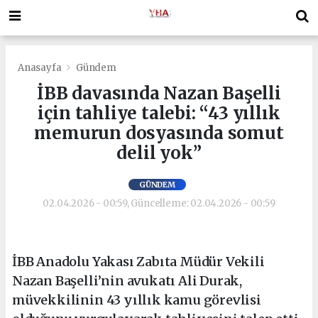
Anasayfa
Gündem
İBB davasında Nazan Başelli
için tahliye talebi: “43 yıllık
memurun dosyasında somut
delil yok”
GÜNDEM
02.04.2026 - 00:59, Güncelleme: 02.04.2026 - 00:59
İBB Anadolu Yakası Zabıta Müdür Vekili
Nazan Başelli’nin avukatı Ali Durak,
müvekkilinin 43 yıllık kamu görevlisi